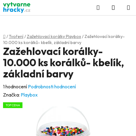
Přejít
Hledat
NÁKUP
na
KOŠÍK
obsah
Domů
/
Tvoření
/
Zažehlovací korálky Playbox
/
Zažehlovací korálky-
10.000 ks korálků- kbelík, základní barvy
Zažehlovací korálky-
10.000 ks korálků- kbelík,
základní barvy
Průměrné
1 hodnocení
Podrobnosti hodnocení
hodnocení
Značka:
Playbox
produktu
TOP CENA
je
5,0
z
5