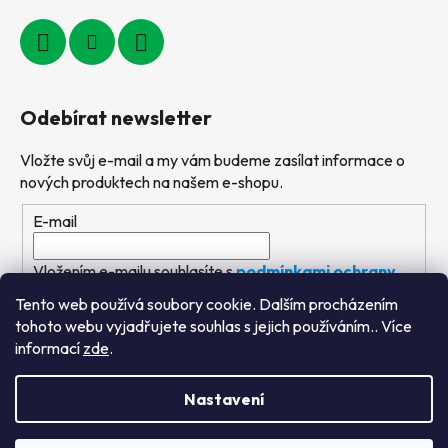
Odebírat newsletter
Vložte svůj e-mail a my vám budeme zasílat informace o
nových produktech na našem e-shopu.
E-mail
Vložením e-mailu souhlasíte s
podmínkami ochrany
osobních údajů
Tento web používá soubory cookie. Dalším procházením
tohoto webu vyjadřujete souhlas s jejich používáním.. Více
PŘIHLÁSIT SE
informací
zde
.
Nastavení
Vytvořil Shoptet
&
PekneWeby