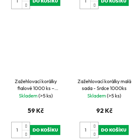
DO KOŠÍKU
DO KOŠÍKU
Zažehlovací korálky
Zažehlovací korálky malá
fialové 1000 ks –
sada - Srdce 1000ks
švédská kvalita s Nordic
Skladem
(>5 ks)
Skladem
(>5 ks)
Swan Ecolabel
59 Kč
92 Kč
DO KOŠÍKU
DO KOŠÍKU