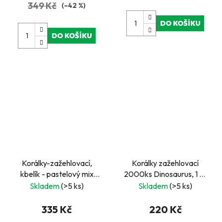
349 Kč
(–42 %)
DO KOŠÍKU
DO KOŠÍKU
Korálky-zažehlovací,
Korálky zažehlovací
kbelík - pastelový mix
2000ks Dinosaurus, 1 ks
10.000 ks
tvarované destičky
Skladem
(>5 ks)
Skladem
(>5 ks)
335 Kč
220 Kč