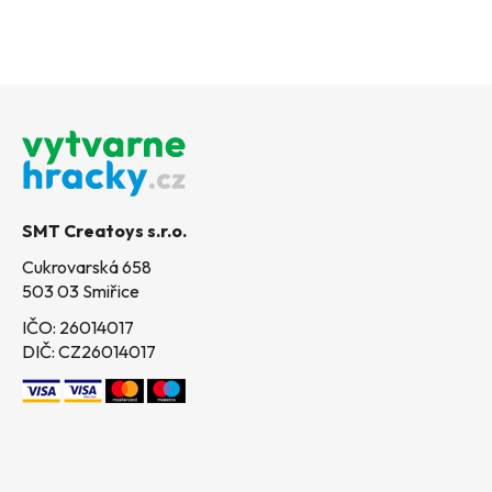
Z
á
p
a
t
SMT Creatoys s.r.o.
í
Cukrovarská 658
503 03 Smiřice
IČO: 26014017
DIČ: CZ26014017