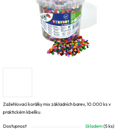
hvězdiček.
Zažehlovací korálky mix základních barev, 10.000 ks v
praktickém kbelíku.
Dostupnost
Skladem
(5 ks)