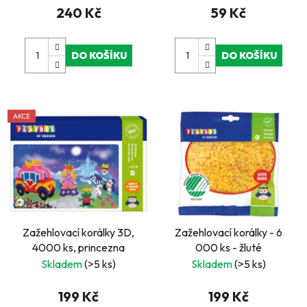
240 Kč
59 Kč
DO KOŠÍKU
DO KOŠÍKU
AKCE
Zažehlovací korálky 3D,
Zažehlovací korálky - 6
4000 ks, princezna
000 ks - žluté
Skladem
(>5 ks)
Skladem
(>5 ks)
199 Kč
199 Kč