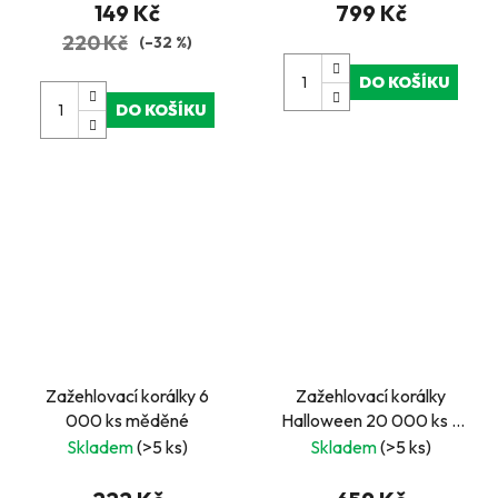
podložky a doplňky
149 Kč
799 Kč
220 Kč
(–32 %)
DO KOŠÍKU
DO KOŠÍKU
Zažehlovací korálky 6
Zažehlovací korálky
000 ks měděné
Halloween 20 000 ks –
kreativní sada v kbelíku
Skladem
(>5 ks)
Skladem
(>5 ks)