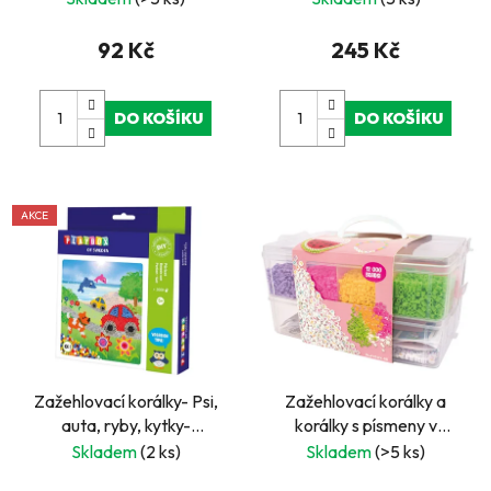
92 Kč
245 Kč
DO KOŠÍKU
DO KOŠÍKU
AKCE
Zažehlovací korálky- Psi,
Zažehlovací korálky a
auta, ryby, kytky-
korálky s písmeny v
2000ks korálků, 4 ks
organizéru – 12 000
Skladem
(2 ks)
Skladem
(>5 ks)
destičky
barevných korálků 5 mm,