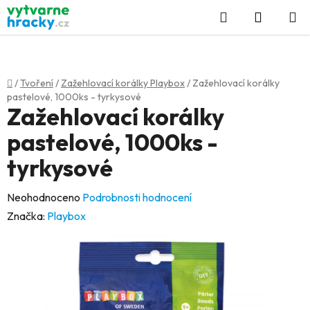
Přejít
Hledat
NÁKUP
na
KOŠÍK
obsah
Domů
/
Tvoření
/
Zažehlovací korálky Playbox
/
Zažehlovací korálky
pastelové, 1000ks - tyrkysové
Zažehlovací korálky
pastelové, 1000ks -
tyrkysové
Průměrné
Neohodnoceno
Podrobnosti hodnocení
hodnocení
Značka:
Playbox
produktu
je
0,0
z
5