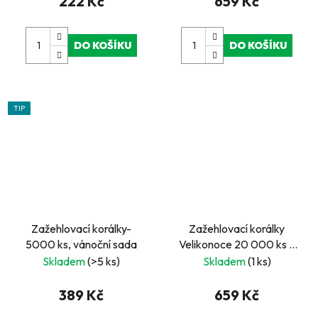
222 Kč
659 Kč
DO KOŠÍKU
DO KOŠÍKU
TIP
Zažehlovací korálky-
Zažehlovací korálky
5000 ks, vánoční sada
Velikonoce 20 000 ks –
kreativní sada v kbelíku
Skladem
(>5 ks)
Skladem
(1 ks)
389 Kč
659 Kč