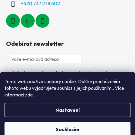
+420 737 278 602
Odebírat newsletter
Vložením e-mailu souhlasíte s
podmínkami ochrany
osobních údajů
Tento web používá soubory cookie. Dalším procházením
tohoto webu vyjadřujete souhlas s jejich používáním.. Více
PŘIHLÁSIT
informací
zde
.
SE
Nastavení
Vytvořil Shoptet
&
PekneWeby
Souhlasím
Copyright 2026
Výtvarné hračky
. Všechna práva