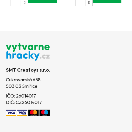
Z
á
p
a
t
SMT Creatoys s.r.o.
í
Cukrovarská 658
503 03 Smiřice
IČO: 26014017
DIČ: CZ26014017