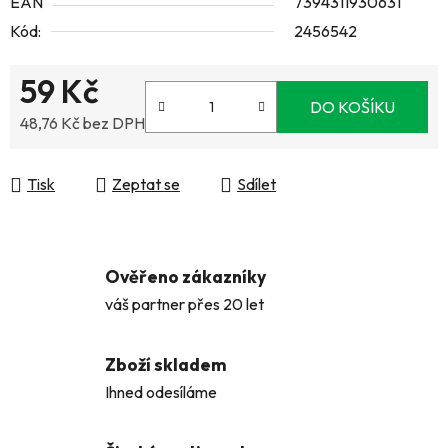
EAN
7394311930631
Kód:
2456542
59 Kč
DO KOŠÍKU
48,76 Kč bez DPH
Měrná cena:
Tisk
Zeptat se
Sdílet
Ověřeno zákazníky
váš partner přes 20 let
Zboží skladem
Ihned odesíláme