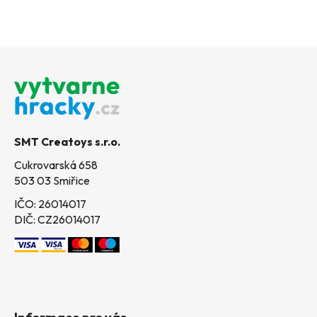
Z
á
p
a
t
SMT Creatoys s.r.o.
í
Cukrovarská 658
503 03 Smiřice
IČO: 26014017
DIČ: CZ26014017