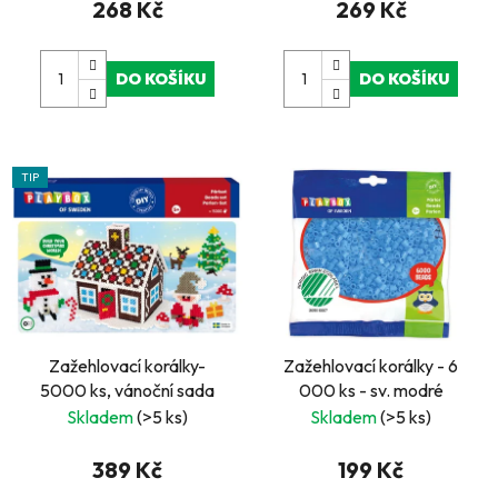
268 Kč
269 Kč
DO KOŠÍKU
DO KOŠÍKU
TIP
Zažehlovací korálky-
Zažehlovací korálky - 6
5000 ks, vánoční sada
000 ks - sv. modré
Skladem
(>5 ks)
Skladem
(>5 ks)
389 Kč
199 Kč