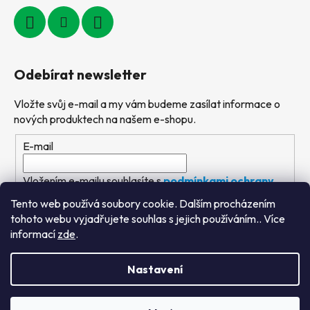
Odebírat newsletter
Vložte svůj e-mail a my vám budeme zasílat informace o
nových produktech na našem e-shopu.
E-mail
Vložením e-mailu souhlasíte s
podmínkami ochrany
osobních údajů
Tento web používá soubory cookie. Dalším procházením
tohoto webu vyjadřujete souhlas s jejich používáním.. Více
PŘIHLÁSIT SE
informací
zde
.
Nastavení
Vytvořil Shoptet
&
PekneWeby