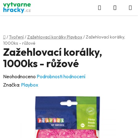
Přejít
Hledat
NÁKUP
na
KOŠÍK
obsah
Domů
/
Tvoření
/
Zažehlovací korálky Playbox
/
Zažehlovací korálky,
1000ks - růžové
Zažehlovací korálky,
1000ks - růžové
Průměrné
Neohodnoceno
Podrobnosti hodnocení
hodnocení
Značka:
Playbox
produktu
je
0,0
z
5
hvězdiček.