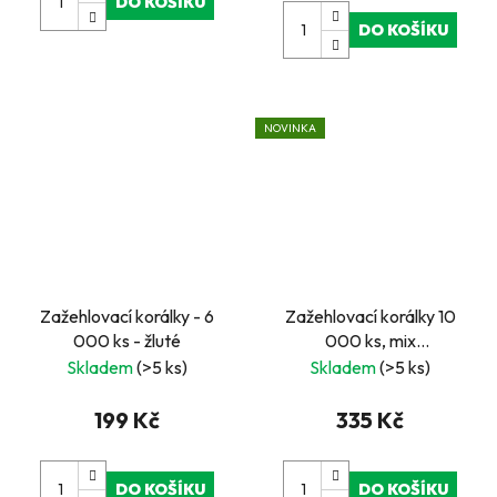
DO KOŠÍKU
DO KOŠÍKU
NOVINKA
Zažehlovací korálky - 6
Zažehlovací korálky 10
000 ks - žluté
000 ks, mix
transparentní barvy
Skladem
(>5 ks)
Skladem
(>5 ks)
199 Kč
335 Kč
DO KOŠÍKU
DO KOŠÍKU