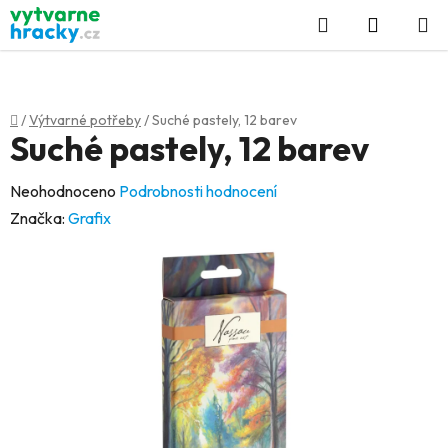
Přejít
Hledat
NÁKUP
na
KOŠÍK
obsah
Domů
/
Výtvarné potřeby
/
Suché pastely, 12 barev
Suché pastely, 12 barev
Průměrné
Neohodnoceno
Podrobnosti hodnocení
hodnocení
Značka:
Grafix
produktu
je
0,0
z
5
hvězdiček.