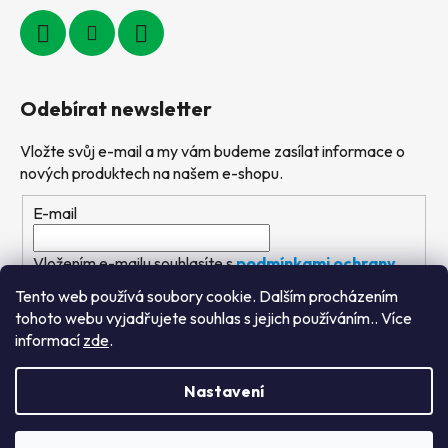
Odebírat newsletter
Vložte svůj e-mail a my vám budeme zasílat informace o
nových produktech na našem e-shopu.
E-mail
Vložením e-mailu souhlasíte s
podmínkami ochrany
osobních údajů
Tento web používá soubory cookie. Dalším procházením
tohoto webu vyjadřujete souhlas s jejich používáním.. Více
PŘIHLÁSIT SE
informací
zde
.
Nastavení
Vytvořil Shoptet
&
PekneWeby