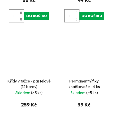
66 Kč
49 Kč
DO KOŠÍKU
DO KOŠÍKU
Křídy v tužce - pastelové
Permanentní fixy,
(12 barev)
značkovače - 4 ks
Skladem
(>5 ks)
Skladem
(>5 ks)
259 Kč
39 Kč