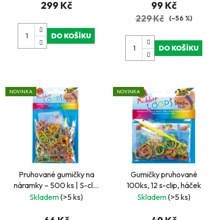
299 Kč
99 Kč
229 Kč
(–56 %)
DO KOŠÍKU
DO KOŠÍKU
NOVINKA
NOVINKA
Pruhované gumičky na
Gumičky pruhované
náramky – 500 ks | S-clip
100ks, 12 s-clip, háček
spony a háček
Skladem
(>5 ks)
Skladem
(>5 ks)