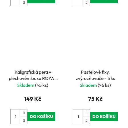
Kaligrafická pera v
Pastelové fixy,
plechovém boxu ROYAL
zvýrazňovače - 5 ks
and LANGNICKEL
Skladem
(>5 ks)
Skladem
(>5 ks)
149 Kč
75 Kč
DO KOŠÍKU
DO KOŠÍKU