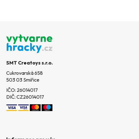
Z
á
p
a
t
SMT Creatoys s.r.o.
í
Cukrovarská 658
503 03 Smiřice
IČO: 26014017
DIČ: CZ26014017