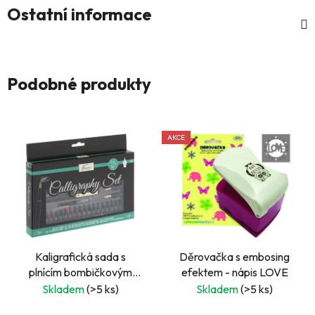
Ostatní informace
Podobné produkty
AKCE
Kaligrafická sada s
Děrovačka s embosing
plnícím bombičkovým
efektem - nápis LOVE
perem, 35 ks
Skladem
(>5 ks)
Skladem
(>5 ks)