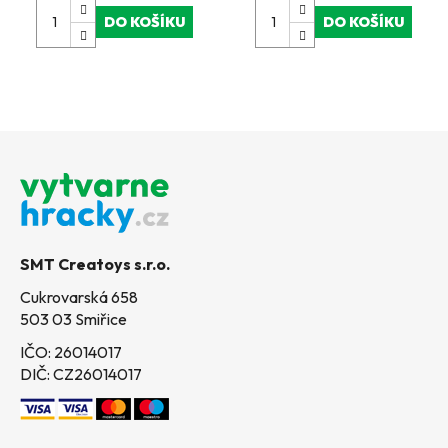
DO KOŠÍKU
DO KOŠÍKU
Z
á
p
a
t
SMT Creatoys s.r.o.
í
Cukrovarská 658
503 03 Smiřice
IČO: 26014017
DIČ: CZ26014017