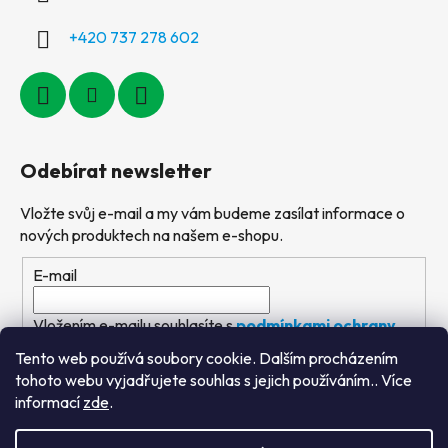
+420 737 278 602
Odebírat newsletter
Vložte svůj e-mail a my vám budeme zasílat informace o
nových produktech na našem e-shopu.
E-mail
Vložením e-mailu souhlasíte s
podmínkami ochrany
osobních údajů
Tento web používá soubory cookie. Dalším procházením
tohoto webu vyjadřujete souhlas s jejich používáním.. Více
PŘIHLÁSIT SE
informací
zde
.