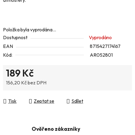
atmosféry.
Položka byla vyprodána…
Dostupnost
Vyprodáno
EAN
8715427174167
Kód:
AR052801
189 Kč
156,20 Kč bez DPH
Měrná cena:
Tisk
Zeptat se
Sdílet
Ověřeno zákazníky