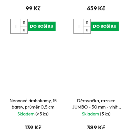
99 Kč
659 Kč
DO KOŠÍKU
DO KOŠÍKU
Neonové drahokamy, 15
Děrovačka, raznice
barev, průměr 0,5 cm
JUMBO - 50 mm - vlnité
kolečko
Skladem
(>5 ks)
Skladem
(3 ks)
139 Kč
389 Kč