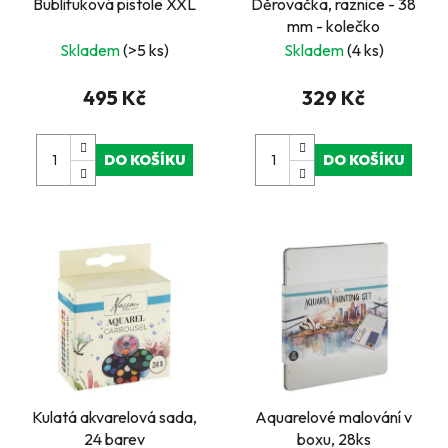
Bublifuková pistole XXL
Děrovačka, raznice - 38
mm - kolečko
Skladem
(>5 ks)
Skladem
(4 ks)
495 Kč
329 Kč
DO KOŠÍKU
DO KOŠÍKU
Kulatá akvarelová sada,
Aquarelové malování v
24 barev
boxu, 28ks