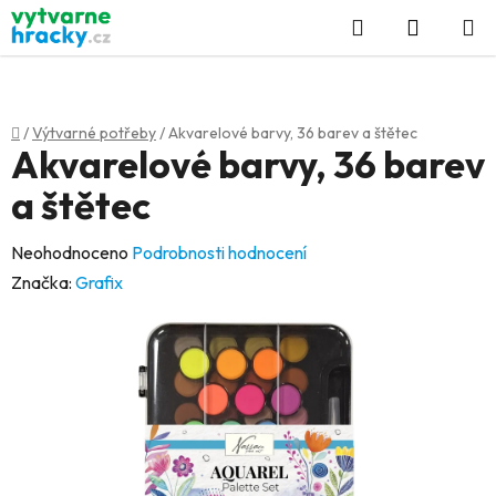
Přejít
Hledat
NÁKUP
na
KOŠÍK
obsah
Domů
/
Výtvarné potřeby
/
Akvarelové barvy, 36 barev a štětec
Akvarelové barvy, 36 barev
a štětec
Průměrné
Neohodnoceno
Podrobnosti hodnocení
hodnocení
Značka:
Grafix
produktu
je
0,0
z
5
hvězdiček.