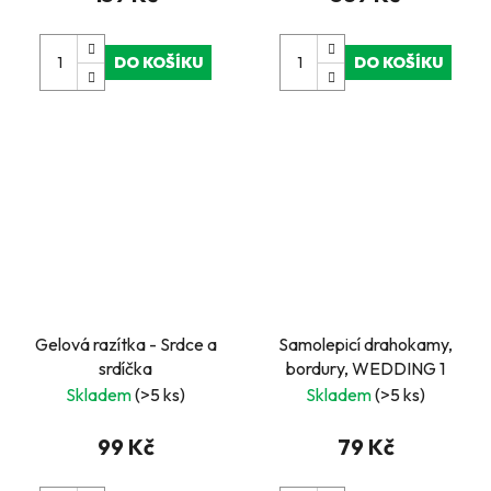
DO KOŠÍKU
DO KOŠÍKU
Gelová razítka - Srdce a
Samolepicí drahokamy,
srdíčka
bordury, WEDDING 1
Skladem
(>5 ks)
Skladem
(>5 ks)
99 Kč
79 Kč