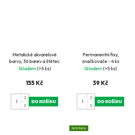
Metalické akvarelové
Permanentní fixy,
barvy, 36 barev a štětec
značkovače - 4 ks
Skladem
(>5 ks)
Skladem
(>5 ks)
155 Kč
39 Kč
DO KOŠÍKU
DO KOŠÍKU
NOVINKA