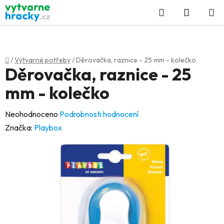
Přejít
Hledat
NÁKUP
na
KOŠÍK
obsah
Domů
/
Výtvarné potřeby
/
Děrovačka, raznice - 25 mm - kolečko
Děrovačka, raznice - 25
mm - kolečko
Průměrné
Neohodnoceno
Podrobnosti hodnocení
hodnocení
Značka:
Playbox
produktu
je
0,0
z
5
hvězdiček.