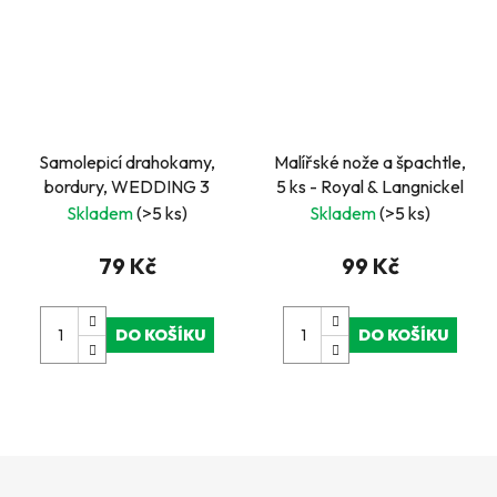
Samolepicí drahokamy,
Malířské nože a špachtle,
bordury, WEDDING 3
5 ks - Royal & Langnickel
Skladem
(>5 ks)
Skladem
(>5 ks)
79 Kč
99 Kč
DO KOŠÍKU
DO KOŠÍKU
Z