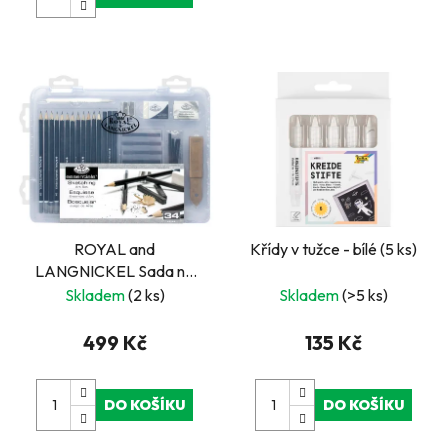
ROYAL and
Křídy v tužce - bílé (5 ks)
LANGNICKEL Sada na
skicování plastovém
Skladem
(2 ks)
Skladem
(>5 ks)
kufříku
499 Kč
135 Kč
DO KOŠÍKU
DO KOŠÍKU