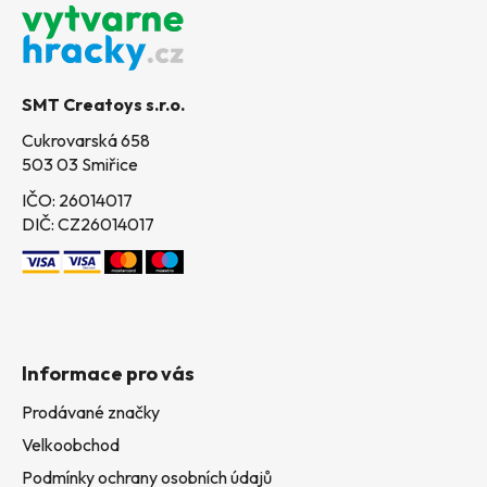
á
p
a
t
SMT Creatoys s.r.o.
í
Cukrovarská 658
503 03 Smiřice
IČO: 26014017
DIČ: CZ26014017
Informace pro vás
Prodávané značky
Velkoobchod
Podmínky ochrany osobních údajů