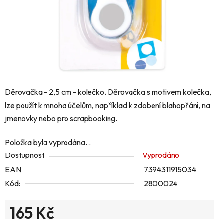
Děrovačka - 2,5 cm - kolečko. Děrovačka s motivem kolečka,
lze použít k mnoha účelům, například k zdobení blahopřání, na
jmenovky nebo pro scrapbooking.
Položka byla vyprodána…
Dostupnost
Vyprodáno
EAN
7394311915034
Kód:
2800024
165 Kč