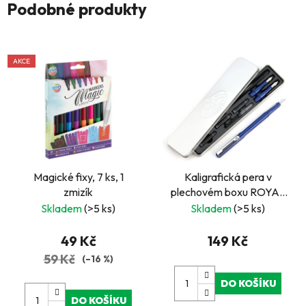
Podobné produkty
AKCE
Magické fixy, 7 ks, 1
Kaligrafická pera v
zmizík
plechovém boxu ROYAL
and LANGNICKEL
Skladem
(>5 ks)
Skladem
(>5 ks)
49 Kč
149 Kč
59 Kč
(–16 %)
DO KOŠÍKU
DO KOŠÍKU