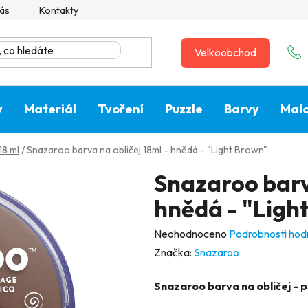
ás
Kontakty
Velkoobchod
y
Materiál
Tvoření
Puzzle
Barvy
Malo
18 ml
/
Snazaroo barva na obličej 18ml - hnědá - "Light Brown"
Snazaroo barva
hnědá - "Ligh
Průměrné
Neohodnoceno
Podrobnosti hod
hodnocení
Značka:
Snazaroo
produktu
Snazaroo barva na obličej - pr
je
0,0