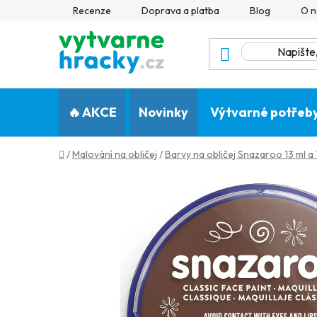
Přejít
Recenze
Doprava a platba
Blog
O n
na
obsah
🔥 AKCE
Novinky
Výtvarné potřeb
Domů
/
Malování na obličej
/
Barvy na obličej Snazaroo 13 ml a 