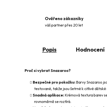
Ověřeno zákazníky
váš partner přes 20 let
Popis
Hodnocení
Proč si vybrat Snazaroo?
Bezpečné pro pokožku:
Barvy Snazaroo jso
testované, takže jsou šetrné k citlivé dětské i
Snadná aplikace:
Krémová textura barev se
rovnoměrně se roztírá.