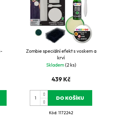
j-
Zombie speciální efekt s voskem a
krví
Skladem
(2 ks)
439 Kč
DO KOŠÍKU
Kód:
1172242