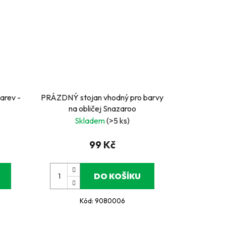
arev -
PRÁZDNÝ stojan vhodný pro barvy
na obličej Snazaroo
Skladem
(>5 ks)
99 Kč
DO KOŠÍKU
Kód:
9080006