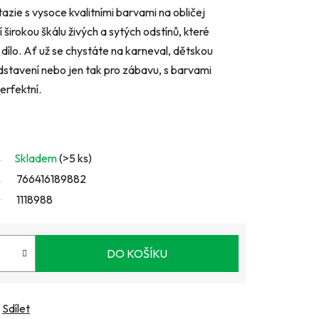
azie s vysoce kvalitními barvami na obličej
 širokou škálu živých a sytých odstínů, které
ílo. Ať už se chystáte na karneval, dětskou
dstavení nebo jen tak pro zábavu, s barvami
erfektní.
Skladem
(>5 ks)
766416189882
1118988
DO KOŠÍKU
Sdílet