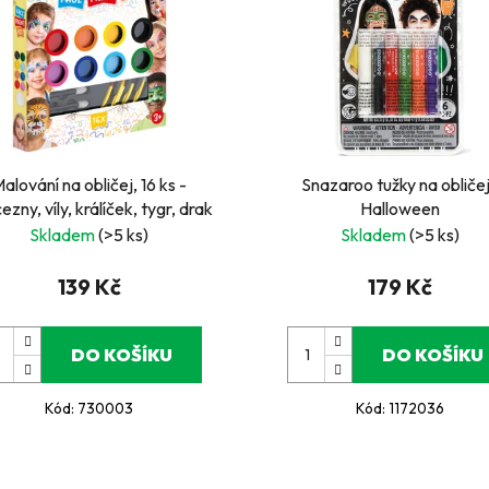
alování na obličej, 16 ks -
Snazaroo tužky na obliče
ezny, víly, králíček, tygr, drak
Halloween
Skladem
(>5 ks)
Skladem
(>5 ks)
139 Kč
179 Kč
DO KOŠÍKU
DO KOŠÍKU
Kód:
730003
Kód:
1172036