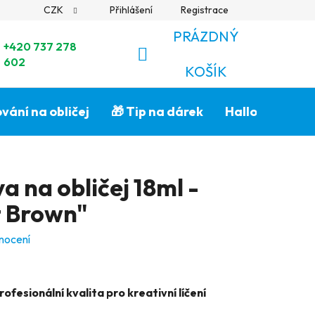
CZK
Přihlášení
Registrace
PRÁZDNÝ
+420 737 278
602
NÁKUPNÍ
KOŠÍK
KOŠÍK
vání na obličej
🎁 Tip na dárek
Halloween🎃
 na obličej 18ml -
t Brown"
nocení
ofesionální kvalita pro kreativní líčení