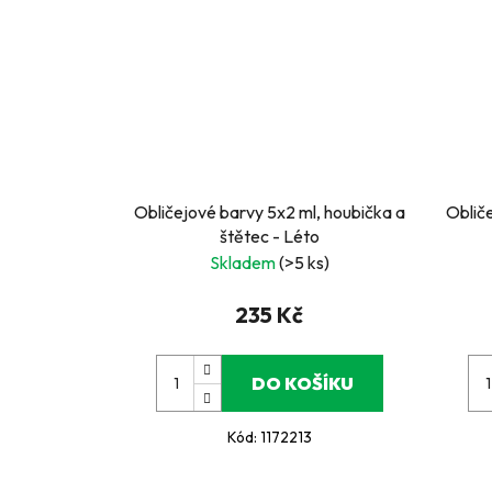
Obličejové barvy 5x2 ml, houbička a
Oblič
štětec - Léto
Skladem
(>5 ks)
235 Kč
DO KOŠÍKU
Kód:
1172213