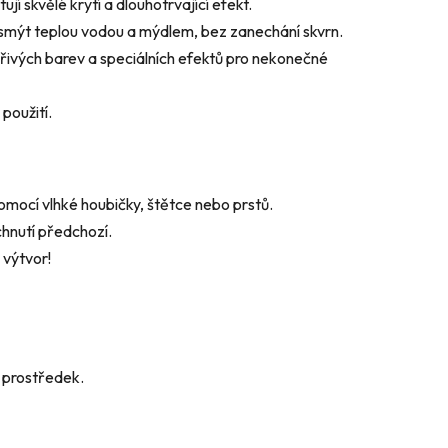
ují skvělé krytí a dlouhotrvající efekt.
smýt teplou vodou a mýdlem, bez zanechání skvrn.
řivých barev a speciálních efektů pro nekonečné
použití.
mocí vlhké houbičky, štětce nebo prstů.
chnutí předchozí.
 výtvor!
 prostředek.