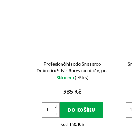
Profesionální sada Snazaroo
Sn
Dobrodružství- Barvy na obličej pro
děti, party a karneval
Skladem
(>5 ks)
385 Kč
DO KOŠÍKU
Kód:
1180103