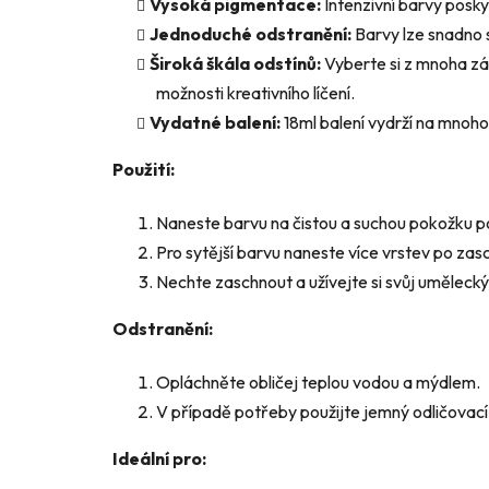
Vysoká pigmentace:
Intenzivní barvy poskyt
Jednoduché odstranění:
Barvy lze snadno 
Široká škála odstínů:
Vyberte si z mnoha zá
možnosti kreativního líčení.
Vydatné balení:
18ml balení vydrží na mnoho 
Použití:
Naneste barvu na čistou a suchou pokožku po
Pro sytější barvu naneste více vrstev po zas
Nechte zaschnout a užívejte si svůj umělecký
Odstranění:
Opláchněte obličej teplou vodou a mýdlem.
V případě potřeby použijte jemný odličovací
Ideální pro: