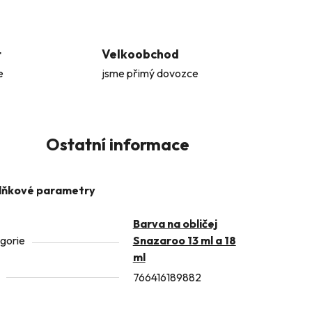
t
Velkoobchod
e
jsme přimý dovozce
Ostatní informace
lňkové parametry
Barva na obličej
gorie
Snazaroo 13 ml a 18
ml
766416189882