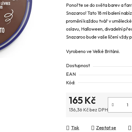
Ponořte se do světa barev a fant
z
Snazaroo! Tato 18 ml balení nabízí
5
promění každou tvář v umělecké d
hvězdiček.
oslavu, Halloween, divadelní pře
Snazaroo bude vaše líčení vždy p
Vyrobeno ve Velké Británii.
Dostupnost
EAN
Kód:
165 Kč
136,36 Kč bez DPH
Měrná cena:
Tisk
Zeptat se