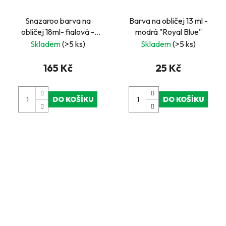
Snazaroo barva na
Barva na obličej 13 ml -
obličej 18ml- fialová -
modrá "Royal Blue"
"Lilac
Skladem
(>5 ks)
Skladem
(>5 ks)
165 Kč
25 Kč
DO KOŠÍKU
DO KOŠÍKU