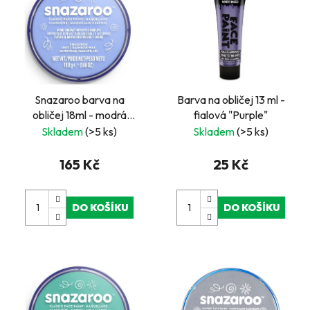
Snazaroo barva na
Barva na obličej 13 ml -
obličej 18ml - modrá
fialová "Purple"
světlá - "Pale Blue"
Skladem
(>5 ks)
Skladem
(>5 ks)
165 Kč
25 Kč
DO KOŠÍKU
DO KOŠÍKU