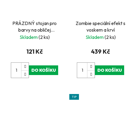
PRÁZDNÝ stojan pro
Zombie speciální efekt s
barvy na obličej
voskem a krví
Snazaroo Halloween
Skladem
(2 ks)
Skladem
(2 ks)
121 Kč
439 Kč
DO KOŠÍKU
DO KOŠÍKU
TIP