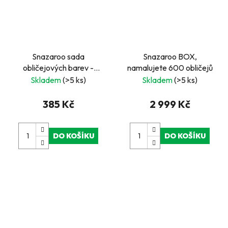
Snazaroo sada
Snazaroo BOX,
obličejových barev -
namalujete 600 obličejů
růžová
Skladem
(>5 ks)
Skladem
(>5 ks)
385 Kč
2 999 Kč
DO KOŠÍKU
DO KOŠÍKU