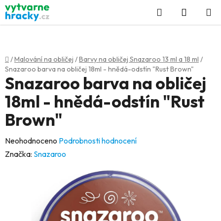
Přejít
Hledat
NÁKUP
na
KOŠÍK
obsah
Domů
/
Malování na obličej
/
Barvy na obličej Snazaroo 13 ml a 18 ml
/
Snazaroo barva na obličej 18ml - hnědá-odstín "Rust Brown"
Snazaroo barva na obličej
18ml - hnědá-odstín "Rust
Brown"
Průměrné
Neohodnoceno
Podrobnosti hodnocení
hodnocení
Značka:
Snazaroo
produktu
je
0,0
z
5