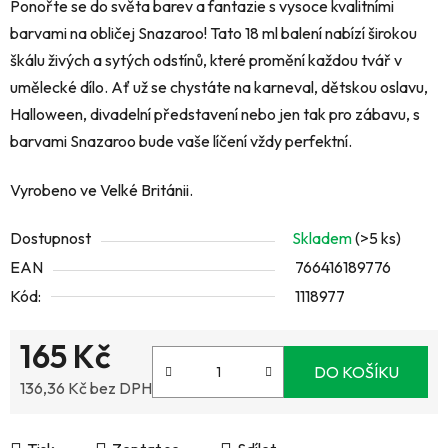
Ponořte se do světa barev a fantazie s vysoce kvalitními
barvami na obličej Snazaroo! Tato 18 ml balení nabízí širokou
škálu živých a sytých odstínů, které promění každou tvář v
umělecké dílo. Ať už se chystáte na karneval, dětskou oslavu,
Halloween, divadelní představení nebo jen tak pro zábavu, s
barvami Snazaroo bude vaše líčení vždy perfektní.
Vyrobeno ve Velké Británii.
Dostupnost
Skladem
(>5 ks)
EAN
766416189776
Kód:
1118977
165 Kč
DO KOŠÍKU
136,36 Kč bez DPH
Měrná cena: