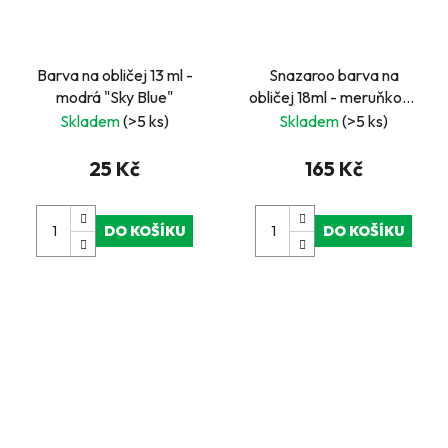
Barva na obličej 13 ml -
Snazaroo barva na
modrá "Sky Blue"
obličej 18ml - meruňková
- "Apricot"
Skladem
(>5 ks)
Skladem
(>5 ks)
25 Kč
165 Kč
DO KOŠÍKU
DO KOŠÍKU