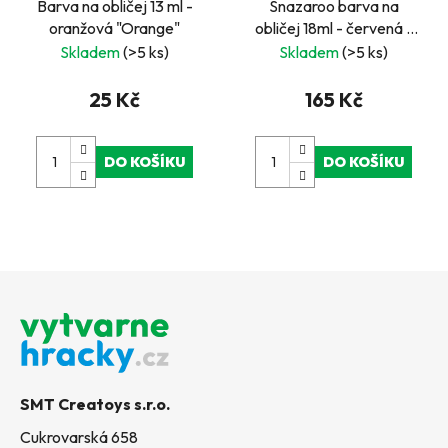
Barva na obličej 13 ml -
Snazaroo barva na
oranžová "Orange"
obličej 18ml - červená -
"Bright Red"
Skladem
(>5 ks)
Skladem
(>5 ks)
25 Kč
165 Kč
DO KOŠÍKU
DO KOŠÍKU
Z
á
p
a
t
SMT Creatoys s.r.o.
í
Cukrovarská 658