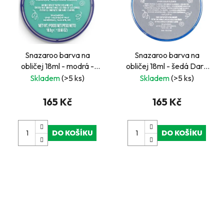
Snazaroo barva na
Snazaroo barva na
obličej 18ml - modrá -
obličej 18ml - šedá Dark
odstín "Sea Blue"
Grey
Skladem
(>5 ks)
Skladem
(>5 ks)
165 Kč
165 Kč
DO KOŠÍKU
DO KOŠÍKU