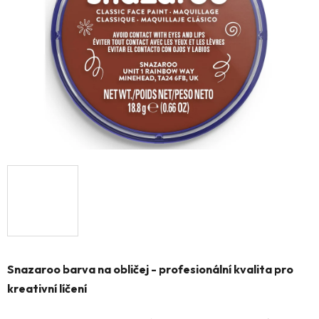
hvězdiček.
Snazaroo barva na obličej - profesionální kvalita pro
kreativní líčení