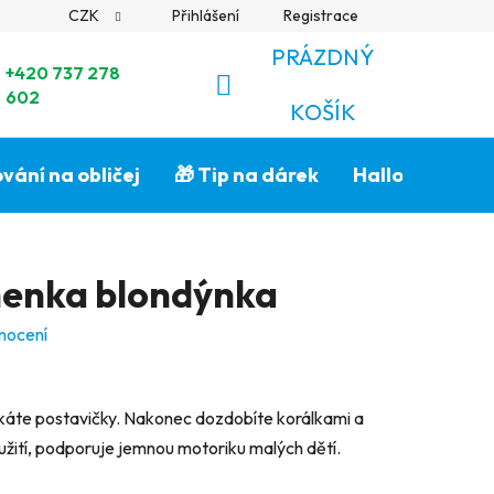
CZK
Přihlášení
Registrace
PRÁZDNÝ
+420 737 278
602
NÁKUPNÍ
KOŠÍK
KOŠÍK
vání na obličej
🎁 Tip na dárek
Halloween🎃
nenka blondýnka
nocení
káte postavičky. Nakonec dozdobíte korálkami a
ití, podporuje jemnou motoriku malých dětí.