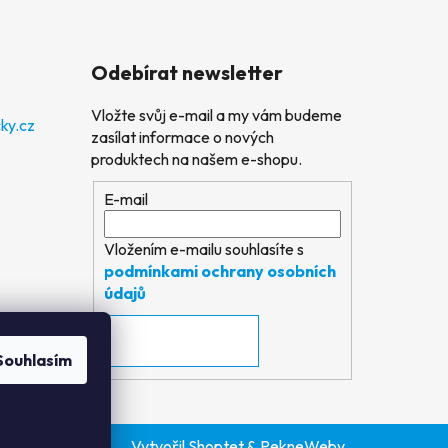
Odebírat newsletter
Vložte svůj e-mail a my vám budeme
ky.cz
zasílat informace o nových
produktech na našem e-shopu.
E-mail
Vložením e-mailu souhlasíte s
podmínkami ochrany osobních
údajů
PŘIHLÁSIT SE
Souhlasím
Vytvořil Shoptet
&
PekneWeby