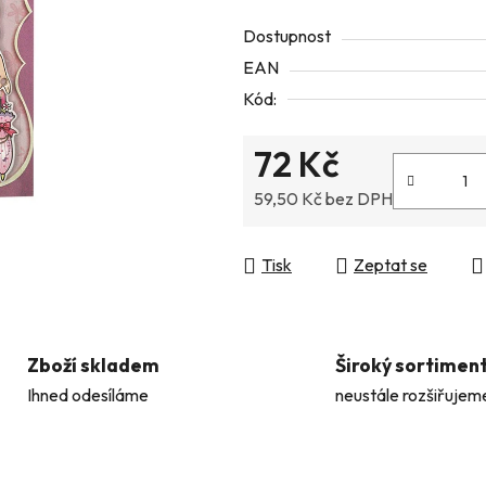
5
Dostupnost
hvězdiček.
EAN
Kód:
72 Kč
59,50 Kč bez DPH
Měrná cena:
Tisk
Zeptat se
Zboží skladem
Široký sortimen
Ihned odesíláme
neustále rozšiřujem