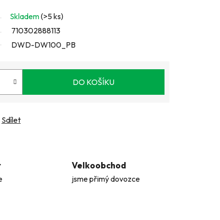
Skladem
(>5 ks)
710302888113
DWD-DW100_PB
DO KOŠÍKU
Sdílet
t
Velkoobchod
e
jsme přimý dovozce