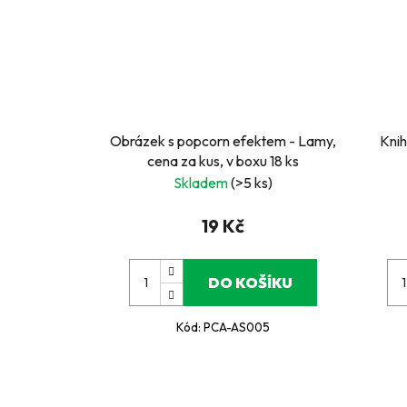
Obrázek s popcorn efektem - Lamy,
Knih
cena za kus, v boxu 18 ks
Skladem
(>5 ks)
19 Kč
DO KOŠÍKU
Kód:
PCA-AS005