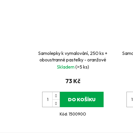
Samolepky k vymalování, 250 ks +
Samol
oboustranné pastelky - oranžové
Skladem
(>5 ks)
73 Kč
DO KOŠÍKU
Kód:
150090O