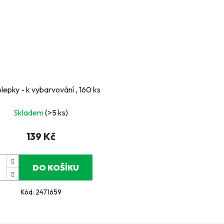
epky - k vybarvování , 160 ks
Skladem
(>5 ks)
139 Kč
DO KOŠÍKU
Kód:
2471659