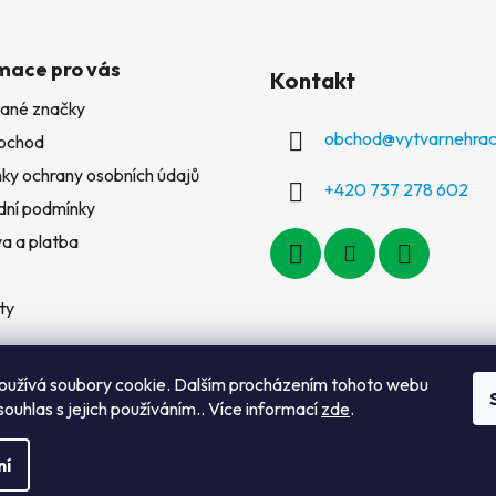
mace pro vás
Kontakt
ané značky
obchod
@
vytvarnehrac
bchod
ky ochrany osobních údajů
+420 737 278 602
ní podmínky
a a platba
ty
oužívá soubory cookie. Dalším procházením tohoto webu
souhlas s jejich používáním.. Více informací
zde
.
ní
a vyhrazena.