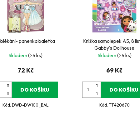
blékání- panenka baletka
Knížka samolepek A5, 8 lis
Gabby's Dollhouse
Skladem
(>5 ks)
Skladem
(>5 ks)
72 Kč
69 Kč
DO KOŠÍKU
DO KOŠÍKU
Kód:
DWD-DW100_BAL
Kód:
TT420670