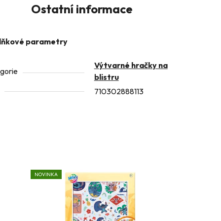
Ostatní informace
lňkové parametry
Výtvarné hračky na
gorie
blistru
710302888113
NOVINKA