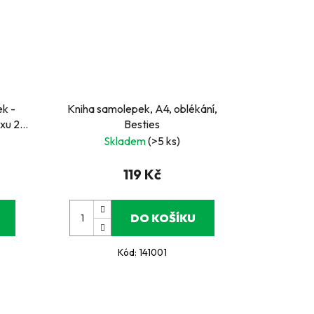
k -
Kniha samolepek, A4, oblékání,
oxu 24
Besties
Skladem
(>5 ks)
119 Kč
DO KOŠÍKU
Kód:
141001