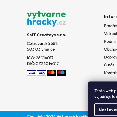
Z
á
Infor
p
Prodáv
a
Velkoo
t
SMT Creatoys s.r.o.
í
Podmín
Cukrovarská 658
503 03 Smiřice
Obchod
Doprav
IČO: 26014017
DIČ: CZ26014017
O nás
Kontak
Tento web p
vyjadřujete 
Nastave
Copyright 2026
Výtvarné hračky
. Všechna práv