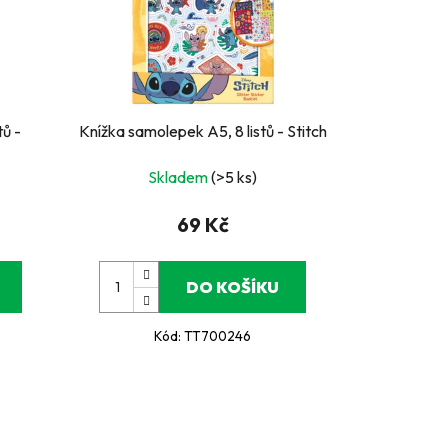
tů -
Knížka samolepek A5, 8 listů - Stitch
Skladem
(>5 ks)
69 Kč
DO KOŠÍKU
Kód:
TT700246