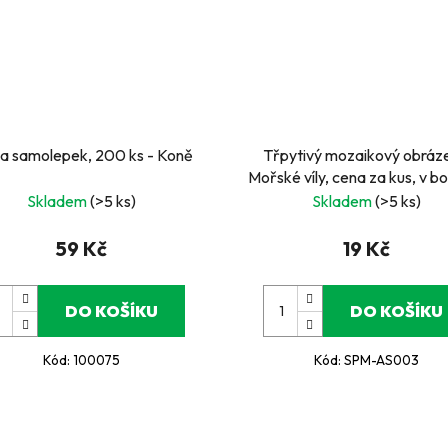
a samolepek, 200 ks - Koně
Třpytivý mozaikový obráze
Mořské víly, cena za kus, v b
ks
Skladem
(>5 ks)
Skladem
(>5 ks)
59 Kč
19 Kč
DO KOŠÍKU
DO KOŠÍKU
Kód:
100075
Kód:
SPM-AS003