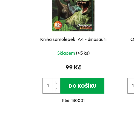
Kniha samolepek, A4 - dinosauři
O
Skladem
(>5 ks)
99 Kč
DO KOŠÍKU
Kód:
130001