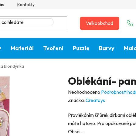
ás
Kontakty
Velkoobchod
y
Materiál
Tvoření
Puzzle
Barvy
Malo
ka blondýnka
Oblékání- pa
Průměrné
Neohodnoceno
Podrobnosti hod
hodnocení
Značka:
Creatoys
produktu
Provlékáním šňůrek dírkami oblé
je
máte hotovo. Pro opakované použ
0,0
Obsa...
z