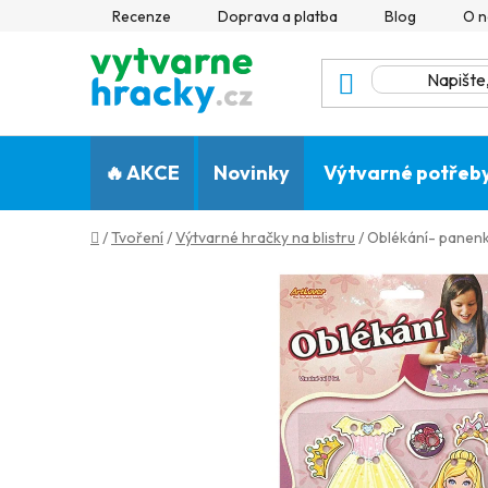
Přejít
Recenze
Doprava a platba
Blog
O n
na
obsah
🔥 AKCE
Novinky
Výtvarné potřeb
Domů
/
Tvoření
/
Výtvarné hračky na blistru
/
Oblékání- panen