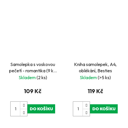
Samolepka s voskovou
Kniha samolepek, A4,
pečetí - romantika (9 ks,
oblékání, Besties
Ø 25 - 33 mm)
Skladem
(2 ks)
Skladem
(>5 ks)
109 Kč
119 Kč
DO KOŠÍKU
DO KOŠÍKU