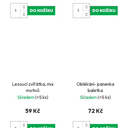
DO KOŠÍKU
DO KOŠÍKU
Lezoucí zvířátka, mix
Oblékání- panenka
motivů
baletka
Skladem
(>5 ks)
Skladem
(>5 ks)
59 Kč
72 Kč