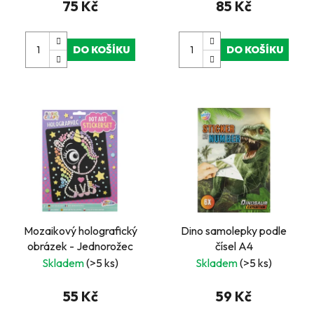
75 Kč
85 Kč
DO KOŠÍKU
DO KOŠÍKU
Mozaikový holografický
Dino samolepky podle
obrázek - Jednorožec
čísel A4
Skladem
(>5 ks)
Skladem
(>5 ks)
55 Kč
59 Kč