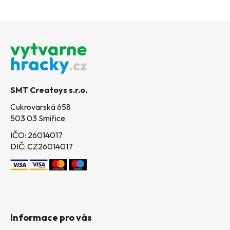
Z
á
p
a
t
SMT Creatoys s.r.o.
í
Cukrovarská 658
503 03 Smiřice
IČO: 26014017
DIČ: CZ26014017
Informace pro vás