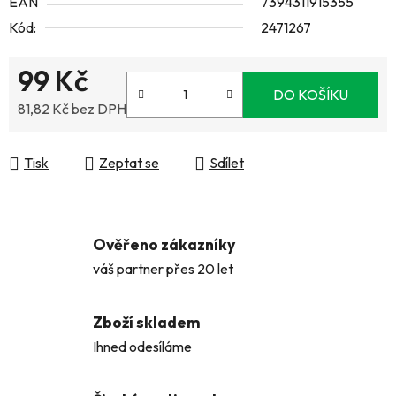
EAN
7394311915355
Kód:
2471267
99 Kč
DO KOŠÍKU
81,82 Kč bez DPH
Měrná cena:
Tisk
Zeptat se
Sdílet
Ověřeno zákazníky
váš partner přes 20 let
Zboží skladem
Ihned odesíláme