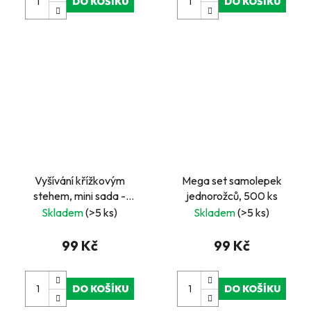
DO KOŠÍKU
DO KOŠÍKU
Vyšívání křížkovým
Mega set samolepek
stehem, mini sada -
jednorožců, 500 ks
Ptáček
Skladem
(>5 ks)
Skladem
(>5 ks)
99 Kč
99 Kč
DO KOŠÍKU
DO KOŠÍKU