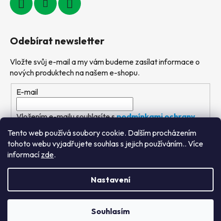
Odebírat newsletter
Vložte svůj e-mail a my vám budeme zasílat informace o
nových produktech na našem e-shopu.
E-mail
Vložením e-mailu souhlasíte s
podmínkami ochrany
osobních údajů
Tento web používá soubory cookie. Dalším procházením
tohoto webu vyjadřujete souhlas s jejich používáním.. Více
PŘIHLÁSIT SE
informací
zde
.
Nastavení
Vytvořil Shoptet
&
PekneWeby
Souhlasím
Copyright 2026
Výtvarné hračky
. Všechna práva