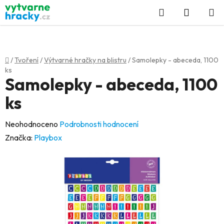
Přejít
Hledat
NÁKUP
na
KOŠÍK
obsah
Domů
/
Tvoření
/
Výtvarné hračky na blistru
/
Samolepky - abeceda, 1100
ks
Samolepky - abeceda, 1100
ks
Průměrné
Neohodnoceno
Podrobnosti hodnocení
hodnocení
Značka:
Playbox
produktu
je
0,0
z
5
hvězdiček.