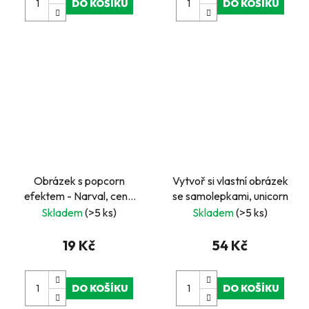
DO KOŠÍKU
DO KOŠÍKU
Obrázek s popcorn
Vytvoř si vlastní obrázek
efektem - Narval, cena
se samolepkami, unicorn
za kus, v boxu 18 ks
Skladem
(>5 ks)
Skladem
(>5 ks)
19 Kč
54 Kč
DO KOŠÍKU
DO KOŠÍKU