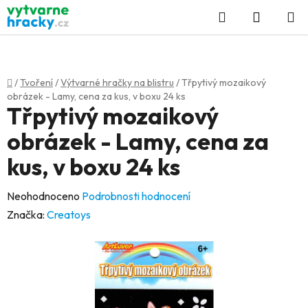
Přejít
Hledat
NÁKUP
na
KOŠÍK
obsah
Domů
/
Tvoření
/
Výtvarné hračky na blistru
/
Třpytivý mozaikový
obrázek - Lamy, cena za kus, v boxu 24 ks
Třpytivý mozaikový
obrázek - Lamy, cena za
kus, v boxu 24 ks
Průměrné
Neohodnoceno
Podrobnosti hodnocení
hodnocení
Značka:
Creatoys
produktu
je
0,0
z
5