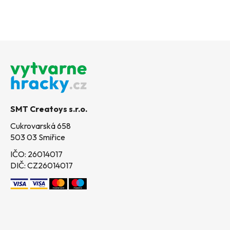
Z
á
p
a
t
SMT Creatoys s.r.o.
í
Cukrovarská 658
503 03 Smiřice
IČO: 26014017
DIČ: CZ26014017