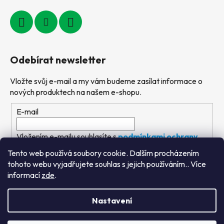
Odebírat newsletter
Vložte svůj e-mail a my vám budeme zasílat informace o
nových produktech na našem e-shopu.
E-mail
Vložením e-mailu souhlasíte s
podmínkami ochrany
osobních údajů
Tento web používá soubory cookie. Dalším procházením
tohoto webu vyjadřujete souhlas s jejich používáním.. Více
PŘIHLÁSIT SE
informací
zde
.
Nastavení