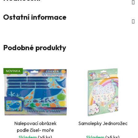
Ostatní informace
Podobné produkty
NOVINKA
Nalepovací obrázek
Samolepky Jednorožec
podle čísel- moře
Skladem
(>5 ks)
Skladem
(>5 ks)