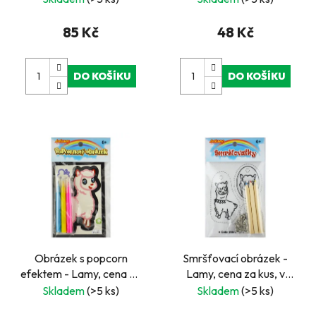
85 Kč
48 Kč
DO KOŠÍKU
DO KOŠÍKU
Obrázek s popcorn
Smršťovací obrázek -
efektem - Lamy, cena za
Lamy, cena za kus, v
kus, v boxu 18 ks
boxu 18 ks
Skladem
(>5 ks)
Skladem
(>5 ks)