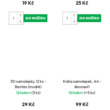
19 Kč
25 Kč
DO KOŠÍKU
DO KOŠÍKU
3D samolepky, 12 ks -
Kniha samolepek, A4 -
Besties (modré)
dinosauři
Skladem
(3 ks)
Skladem
(>5 ks)
29 Kč
99 Kč