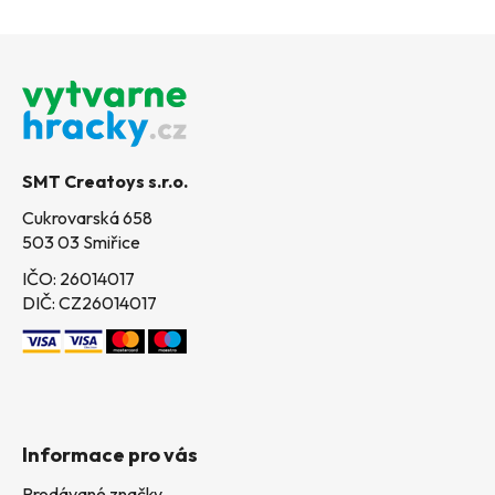
Z
á
p
a
t
SMT Creatoys s.r.o.
í
Cukrovarská 658
503 03 Smiřice
IČO: 26014017
DIČ: CZ26014017
Informace pro vás
Prodávané značky