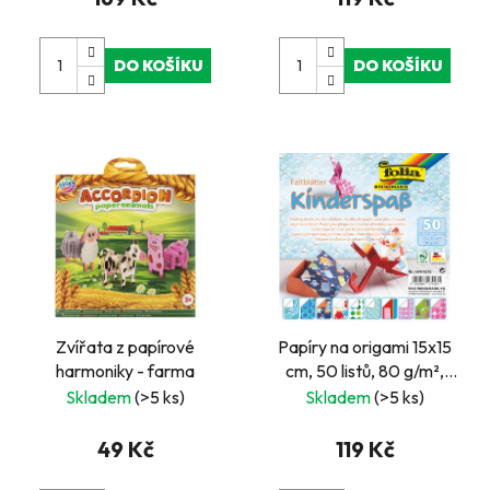
DO KOŠÍKU
DO KOŠÍKU
Zvířata z papírové
Papíry na origami 15x15
harmoniky - farma
cm, 50 listů, 80 g/m²,
DĚTSKÉ
Skladem
(>5 ks)
Skladem
(>5 ks)
49 Kč
119 Kč