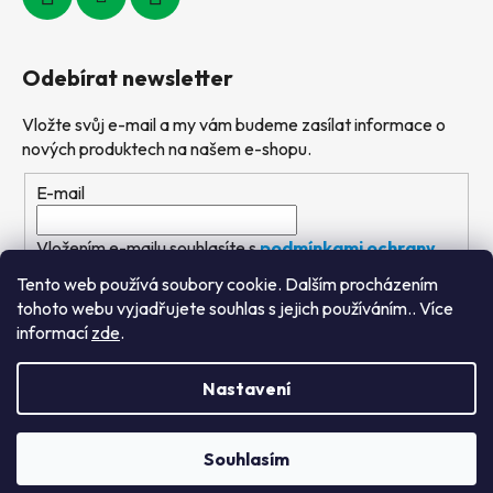
Odebírat newsletter
Vložte svůj e-mail a my vám budeme zasílat informace o
nových produktech na našem e-shopu.
E-mail
Vložením e-mailu souhlasíte s
podmínkami ochrany
osobních údajů
Tento web používá soubory cookie. Dalším procházením
tohoto webu vyjadřujete souhlas s jejich používáním.. Více
PŘIHLÁSIT SE
informací
zde
.
Nastavení
Vytvořil Shoptet
&
PekneWeby
Souhlasím
Copyright 2026
Výtvarné hračky
. Všechna práva
vyhrazena.