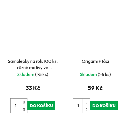
Samolepky na roli, 100 ks,
Origami Ptáci
různé motivy ve
známkovém rámečku,
Skladem
(>5 ks)
Skladem
(>5 ks)
modré
33 Kč
59 Kč
DO KOŠÍKU
DO KOŠÍKU