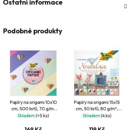
Ostatní informace
Podobné produkty
Papíry na origami 10x10
Papíry na origami 15x15
cm, 500 listů, 70 g/m²
cm, 50 listů, 80 g/m²,
PASTEL
NOSTALGIE
Skladem
(>5 ks)
Skladem
(4 ks)
169 Kč
119 Kč