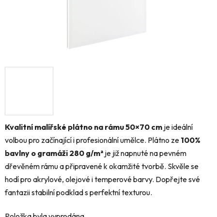
Kvalitní malířské plátno na rámu 50×70 cm
je ideální
volbou pro začínající i profesionální umělce. Plátno ze
100%
bavlny o gramáži 280 g/m²
je již napnuté na pevném
dřevěném rámu a připravené k okamžité tvorbě. Skvěle se
hodí pro akrylové, olejové i temperové barvy. Dopřejte své
fantazii stabilní podklad s perfektní texturou.
Položka byla vyprodána…