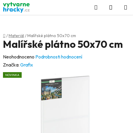
Přejít
Hledat
NÁKUP
na
KOŠÍK
obsah
Domů
/
Materiál
/
Malířské plátno 50x70 cm
Malířské plátno 50x70 cm
Průměrné
Neohodnoceno
Podrobnosti hodnocení
hodnocení
Značka:
Grafix
produktu
NOVINKA
je
0,0
z
5
hvězdiček.