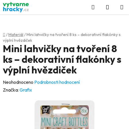
Přejít
Hledat
NÁKUP
na
KOŠÍK
obsah
Domů
/
Materiál
/
Mini lahvičky na tvoření 8 ks – dekorativní flakónky s
výplní hvězdiček
Mini lahvičky na tvoření 8
ks – dekorativní flakónky s
výplní hvězdiček
Průměrné
Neohodnoceno
Podrobnosti hodnocení
hodnocení
Značka:
Grafix
produktu
je
0,0
z
5