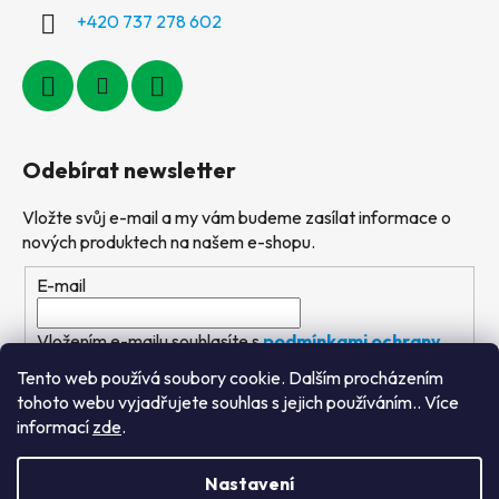
+420 737 278 602
Odebírat newsletter
Vložte svůj e-mail a my vám budeme zasílat informace o
nových produktech na našem e-shopu.
E-mail
Vložením e-mailu souhlasíte s
podmínkami ochrany
osobních údajů
Tento web používá soubory cookie. Dalším procházením
tohoto webu vyjadřujete souhlas s jejich používáním.. Více
PŘIHLÁSIT SE
informací
zde
.
Nastavení