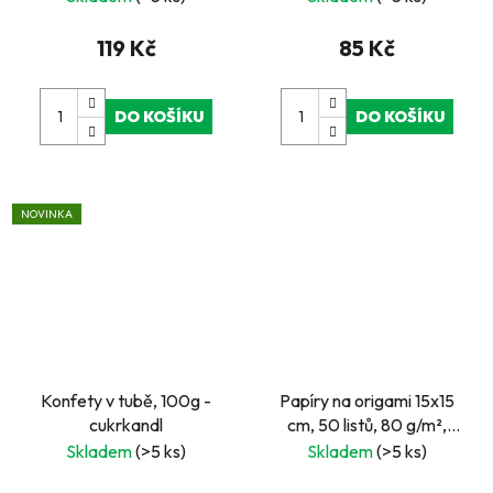
119 Kč
85 Kč
DO KOŠÍKU
DO KOŠÍKU
NOVINKA
Konfety v tubě, 100g -
Papíry na origami 15x15
cukrkandl
cm, 50 listů, 80 g/m²,
SWEET
Skladem
(>5 ks)
Skladem
(>5 ks)