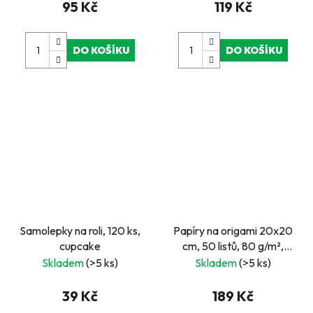
95 Kč
119 Kč
DO KOŠÍKU
DO KOŠÍKU
Samolepky na roli, 120 ks,
Papíry na origami 20x20
cupcake
cm, 50 listů, 80 g/m²,
JAPAN
Skladem
(>5 ks)
Skladem
(>5 ks)
39 Kč
189 Kč