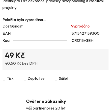
Ideální pro DIY dekorace, přívěsky, scrapbooking a kreativní
projekty.
Položka byla vyprodána…
Dostupnost
Vyprodáno
EAN
8715427159300
Kód:
CR1215/GEH
49 Kč
40,50 Kč bez DPH
Měrná cena:
Tisk
Zeptat se
Sdílet
Ověřeno zákazníky
váš partner přes 20 let