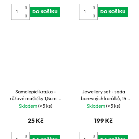
DO KOŠÍKU
DO KOŠÍKU
Samolepicí krajka -
Jewellery set - sada
růžové mašličky 1,8cm x1
barevných korálků, 15
m Scrapbooking
druhů
Skladem
(>5 ks)
Skladem
(>5 ks)
25 Kč
199 Kč