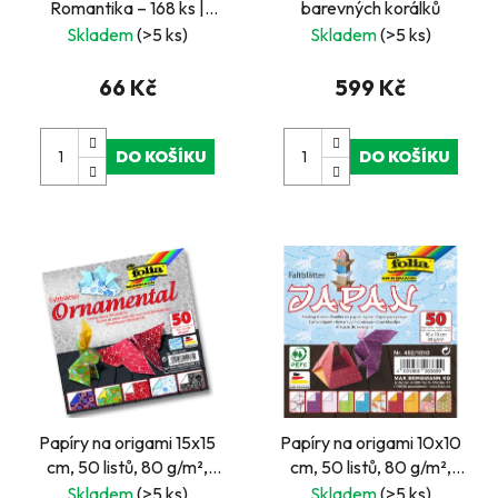
Romantika – 168 ks |
barevných korálků
Kreativní sada pro
Skladem
(>5 ks)
Skladem
(>5 ks)
quilling, dekorace a
papírové tvoření
66 Kč
599 Kč
DO KOŠÍKU
DO KOŠÍKU
Papíry na origami 15x15
Papíry na origami 10x10
cm, 50 listů, 80 g/m²,
cm, 50 listů, 80 g/m²,
ORNAMENTAL
JAPAN
Skladem
(>5 ks)
Skladem
(>5 ks)