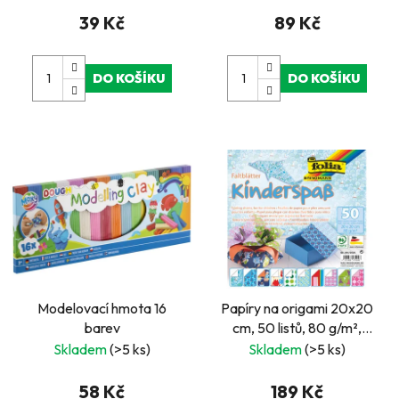
39 Kč
89 Kč
DO KOŠÍKU
DO KOŠÍKU
Modelovací hmota 16
Papíry na origami 20x20
barev
cm, 50 listů, 80 g/m²,
DĚTSKÉ
Skladem
(>5 ks)
Skladem
(>5 ks)
58 Kč
189 Kč