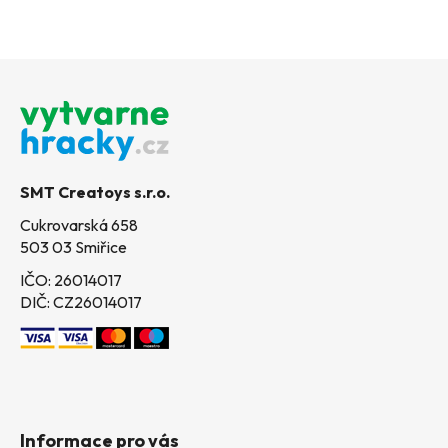
Z
á
p
a
t
SMT Creatoys s.r.o.
í
Cukrovarská 658
503 03 Smiřice
IČO: 26014017
DIČ: CZ26014017
Informace pro vás