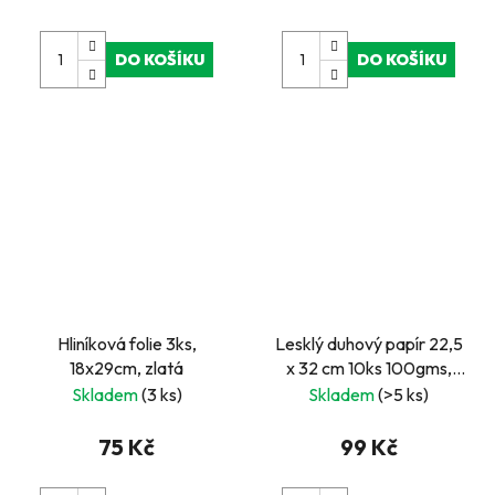
DO KOŠÍKU
DO KOŠÍKU
Hliníková folie 3ks,
Lesklý duhový papír 22,5
18x29cm, zlatá
x 32 cm 10ks 100gms,
gradientní přechody
Skladem
(3 ks)
Skladem
(>5 ks)
75 Kč
99 Kč