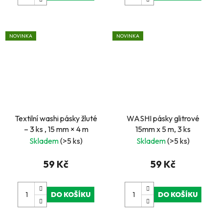
NOVINKA
NOVINKA
Textilní washi pásky žluté
WASHI pásky glitrové
– 3 ks , 15 mm × 4 m
15mm x 5 m, 3 ks
Skladem
(>5 ks)
Skladem
(>5 ks)
59 Kč
59 Kč
DO KOŠÍKU
DO KOŠÍKU