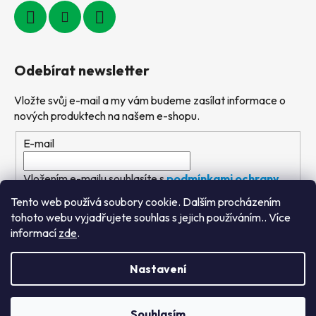
Odebírat newsletter
Vložte svůj e-mail a my vám budeme zasílat informace o
nových produktech na našem e-shopu.
E-mail
Vložením e-mailu souhlasíte s
podmínkami ochrany
osobních údajů
Tento web používá soubory cookie. Dalším procházením
tohoto webu vyjadřujete souhlas s jejich používáním.. Více
PŘIHLÁSIT SE
informací
zde
.
Nastavení
Vytvořil Shoptet
&
PekneWeby
Souhlasím