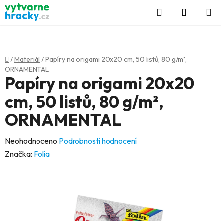
Přejít
Hledat
NÁKUP
na
KOŠÍK
obsah
Domů
/
Materiál
/
Papíry na origami 20x20 cm, 50 listů, 80 g/m²,
ORNAMENTAL
Papíry na origami 20x20
cm, 50 listů, 80 g/m²,
ORNAMENTAL
Průměrné
Neohodnoceno
Podrobnosti hodnocení
hodnocení
Značka:
Folia
produktu
je
0,0
z
5