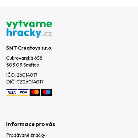
Z
á
p
a
t
SMT Creatoys s.r.o.
í
Cukrovarská 658
503 03 Smiřice
IČO: 26014017
DIČ: CZ26014017
Informace pro vás
Prodávané značky