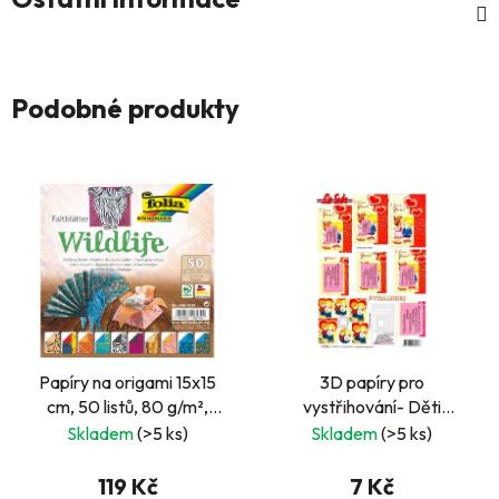
Podobné produkty
Papíry na origami 15x15
3D papíry pro
cm, 50 listů, 80 g/m²,
vystřihování- Děti
Divočina
srdíčko- pyramida
Skladem
(>5 ks)
Skladem
(>5 ks)
119 Kč
7 Kč