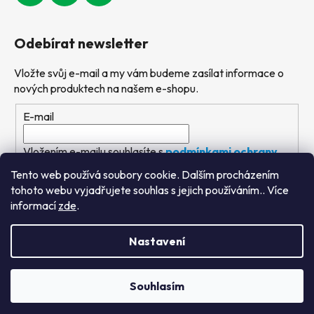
Odebírat newsletter
Vložte svůj e-mail a my vám budeme zasílat informace o
nových produktech na našem e-shopu.
E-mail
Vložením e-mailu souhlasíte s
podmínkami ochrany
osobních údajů
Tento web používá soubory cookie. Dalším procházením
tohoto webu vyjadřujete souhlas s jejich používáním.. Více
PŘIHLÁSIT SE
informací
zde
.
Nastavení
Vytvořil Shoptet
&
PekneWeby
Souhlasím
Copyright 2026
Výtvarné hračky
. Všechna práva
vyhrazena.