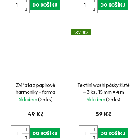
DO KOŠÍKU
DO KOŠÍKU
NOVINKA
Zvířata z papírové
Textilní washi pásky žluté
harmoniky - farma
– 3 ks , 15 mm × 4 m
Skladem
(>5 ks)
Skladem
(>5 ks)
49 Kč
59 Kč
DO KOŠÍKU
DO KOŠÍKU