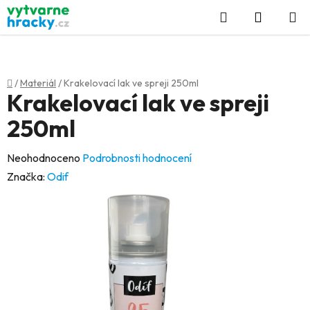
Přejít
Hledat
NÁKUP
na
KOŠÍK
obsah
Domů
/
Materiál
/
Krakelovací lak ve spreji 250ml
Krakelovací lak ve spreji
250ml
Průměrné
Neohodnoceno
Podrobnosti hodnocení
hodnocení
Značka:
Odif
produktu
je
0,0
z
5
hvězdiček.