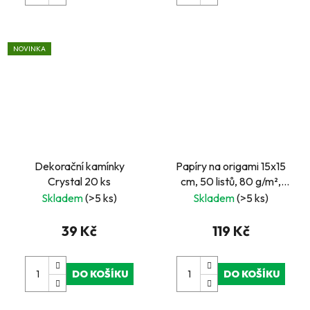
NOVINKA
Dekorační kamínky
Papíry na origami 15x15
Crystal 20 ks
cm, 50 listů, 80 g/m²,
JAPAN
Skladem
(>5 ks)
Skladem
(>5 ks)
39 Kč
119 Kč
DO KOŠÍKU
DO KOŠÍKU