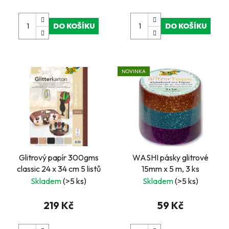
DO KOŠÍKU
DO KOŠÍKU
NOVINKA
Glitrový papír 300gms
WASHI pásky glitrové
classic 24 x 34 cm 5 listů
15mm x 5 m, 3 ks
Skladem
(>5 ks)
Skladem
(>5 ks)
219 Kč
59 Kč