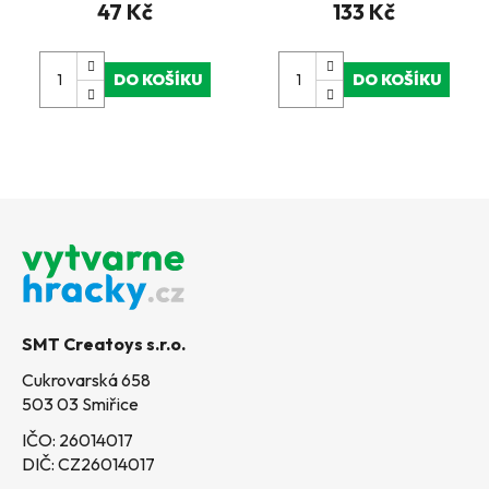
47 Kč
133 Kč
DO KOŠÍKU
DO KOŠÍKU
Z
á
p
a
t
SMT Creatoys s.r.o.
í
Cukrovarská 658
503 03 Smiřice
IČO: 26014017
DIČ: CZ26014017