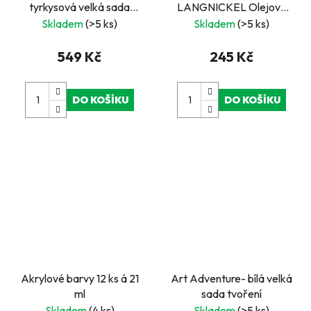
tyrkysová velká sada
LANGNICKEL Olejové
tvoření
barvy 12 ks á 12ml
Skladem
(>5 ks)
Skladem
(>5 ks)
549 Kč
245 Kč
DO KOŠÍKU
DO KOŠÍKU
Akrylové barvy 12 ks á 21
Art Adventure- bílá velká
ml
sada tvoření
Skladem
(4 ks)
Skladem
(>5 ks)