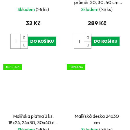
průměr 20, 30, 40 cm,
380 g/m2, 100% bavlna,
Skladem
(>5 ks)
Skladem
(>5 ks)
3x šepsováno
32 Kč
289 Kč
DO KOŠÍKU
DO KOŠÍKU
TOP CENA
TOP CENA
Malířská plátna 3 ks,
Malířská deska 24x30
18x24, 24x30, 30x40 cm
cm
s gramáží 380 g/m2,
Skladem
(>5 ks)
Skladem
(>5 ks)