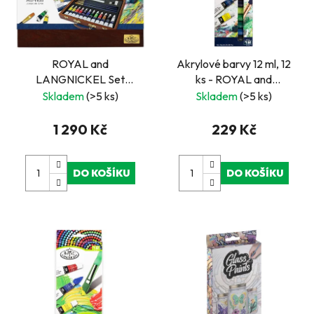
ROYAL and
Akrylové barvy 12 ml, 12
LANGNICKEL Set
ks - ROYAL and
akrylových barev v
LANGNICKEL
Skladem
(>5 ks)
Skladem
(>5 ks)
dřevěném kufříku.
1 290 Kč
229 Kč
DO KOŠÍKU
DO KOŠÍKU