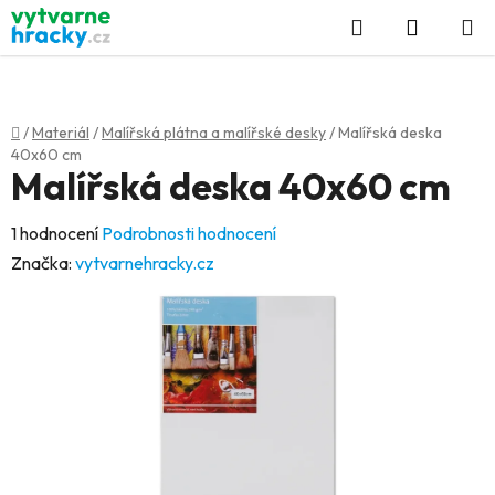
Přejít
Hledat
NÁKUP
na
KOŠÍK
obsah
Domů
/
Materiál
/
Malířská plátna a malířské desky
/
Malířská deska
40x60 cm
Malířská deska 40x60 cm
Průměrné
1 hodnocení
Podrobnosti hodnocení
hodnocení
Značka:
vytvarnehracky.cz
produktu
je
5,0
z
5
hvězdiček.