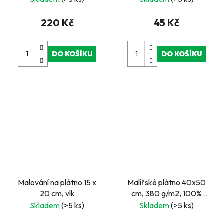
100% bavlna, 3 x
šepsováno
220 Kč
45 Kč
DO KOŠÍKU
DO KOŠÍKU
Malování na plátno 15 x
Malířské plátno 40x50
20 cm, vlk
cm, 380 g/m2, 100%
bavlna, 3x šepsováno
Skladem
(>5 ks)
Skladem
(>5 ks)