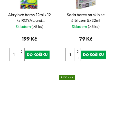
Akrylové barvy 12ml x 12
Sada barev na sklo se
ks ROYAL and
štětcem 5x22ml
LANGNICKEL
Skladem
(>5 ks)
Skladem
(>5 ks)
199 Kč
79 Kč
DO KOŠÍKU
DO KOŠÍKU
NOVINKA