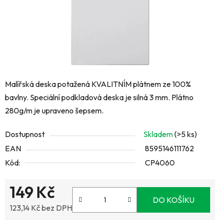
Malířská deska potažená KVALITNÍM plátnem ze 100%
bavlny. Speciální podkladová deska je silná 3 mm. Plátno
280g/m je upraveno šepsem.
Dostupnost
Skladem
(>5 ks)
EAN
8595146111762
Kód:
CP4060
149 Kč
DO KOŠÍKU
123,14 Kč bez DPH