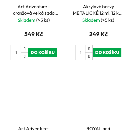
Art Adventure -
Akrylové barvy
oranžová velká sada
METALICKÉ 12 ml, 12 ks -
tvoření
ROYAL and
Skladem
(>5 ks)
Skladem
(>5 ks)
LANGNICKEL
549 Kč
249 Kč
DO KOŠÍKU
DO KOŠÍKU
Art Adventure-
ROYAL and