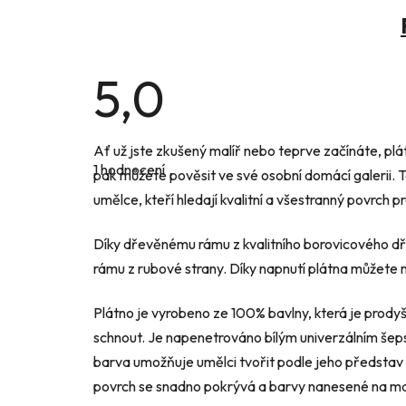
5,0
Průměrné
Ať už jste zkušený malíř nebo teprve začínáte, pl
hodnocení
1 hodnocení
produktu
pak můžete pověsit ve své osobní domácí galerii. T
je
umělce, kteří hledají kvalitní a všestranný povrch p
5,0
z
5
Díky dřevěnému rámu z kvalitního borovicového d
hvězdiček.
rámu z rubové strany. Díky napnutí plátna můžete
Plátno je vyrobeno ze 100% bavlny, která je prody
schnout. Je napenetrováno bílým univerzálním šep
barva umožňuje umělci tvořit podle jeho představ a
povrch se snadno pokrývá a barvy nanesené na mal