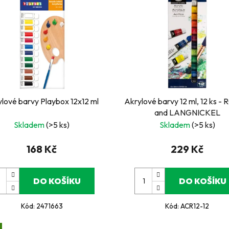
lové barvy Playbox 12x12 ml
Akrylové barvy 12 ml, 12 ks -
and LANGNICKEL
Skladem
(>5 ks)
Skladem
(>5 ks)
168 Kč
229 Kč
DO KOŠÍKU
DO KOŠÍKU
Kód:
2471663
Kód:
ACR12-12