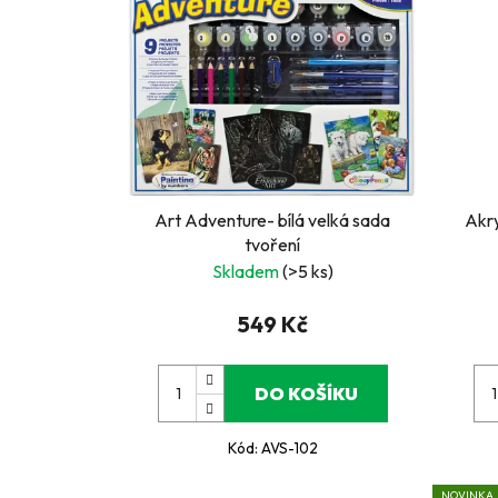
Art Adventure- bílá velká sada
Akry
tvoření
Skladem
(>5 ks)
549 Kč
DO KOŠÍKU
Kód:
AVS-102
NOVINKA