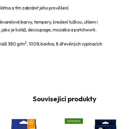
átna a tím zabránit jeho prověšení.
akvarelové barvy, tempery, kreslení tužkou, uhlem i
ky, jako je koláž, decoupage, mozaika a patchwork.
2
amáží 380
g/m
, 100% bavlna, 8 dřevěných vypínacích
Související produkty
NOVINKA