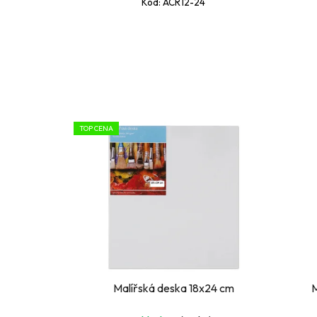
Kód:
ACR12-24
TOP CENA
Malířská deska 18x24 cm