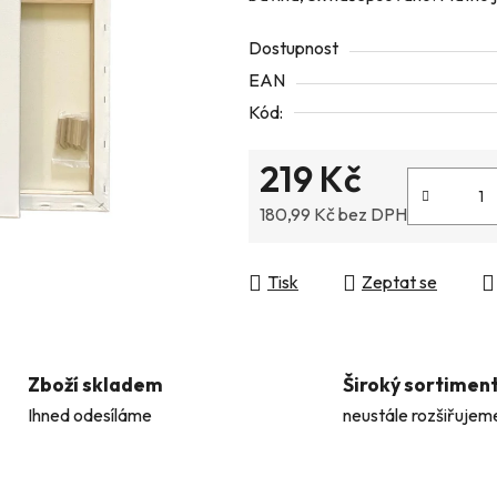
z
Dostupnost
5
EAN
hvězdiček.
Kód:
219 Kč
180,99 Kč bez DPH
Měrná cena:
Tisk
Zeptat se
Zboží skladem
Široký sortimen
Ihned odesíláme
neustále rozšiřujem