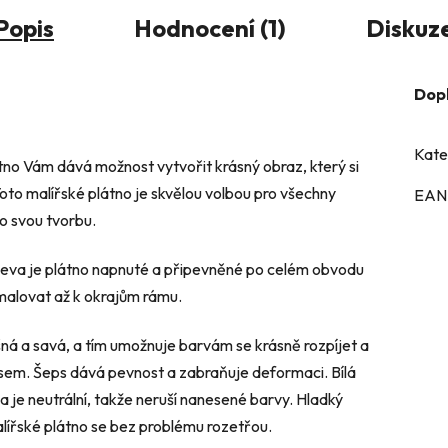
Popis
Hodnocení (1)
Diskuz
Dop
Kate
átno Vám dává možnost vytvořit krásný obraz, který si
oto malířské plátno je skvělou volbou pro všechny
EAN
ro svou tvorbu.
řeva je plátno napnuté a připevněné po celém obvodu
 malovat až k okrajům rámu.
šná a savá, a tím umožnuje barvám se krásně rozpíjet a
sem. Šeps dává pevnost a zabraňuje deformaci. Bílá
 je neutrální, takže neruší nanesené barvy. Hladký
ířské plátno se bez problému rozetřou.