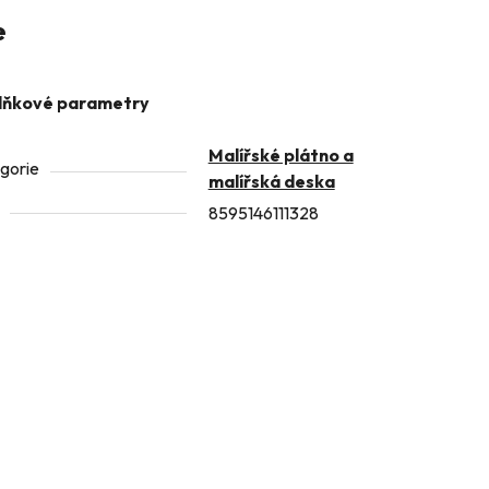
e
lňkové parametry
Malířské plátno a
gorie
malířská deska
8595146111328