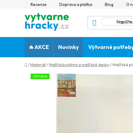
Přejít
Recenze
Doprava a platba
Blog
O n
na
obsah
🔥 AKCE
Novinky
Výtvarné potřeb
Domů
/
Materiál
/
Malířská plátna a malířské desky
/
Malířské p
TOP CENA