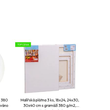
TOP CENA
, 380
Malířská plátna 3 ks, 18x24, 24x30,
ováno
30x40 cm s gramáží 380 g/m2,