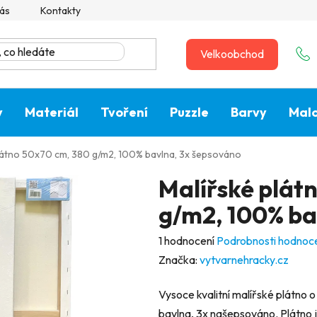
ás
Kontakty
Velkoobchod
y
Materiál
Tvoření
Puzzle
Barvy
Malo
látno 50x70 cm, 380 g/m2, 100% bavlna, 3x šepsováno
Malířské plát
g/m2, 100% ba
Průměrné
1 hodnocení
Podrobnosti hodnoc
hodnocení
Značka:
vytvarnehracky.cz
produktu
Vysoce kvalitní malířské plátn
je
bavlna, 3x našepsováno. Plátno 
5,0