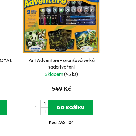
 ROYAL
Art Adventure - oranžová velká
sada tvoření
Skladem
(>5 ks)
549 Kč
DO KOŠÍKU
Kód:
AVS-104