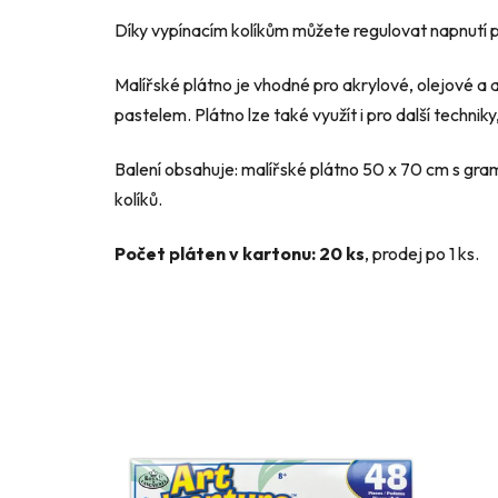
Díky vypínacím kolíkům můžete regulovat napnutí pl
Malířské plátno je vhodné pro akrylové, olejové a 
pastelem. Plátno lze také využít i pro další techni
Balení obsahuje: malířské plátno 50 x 70 cm s gr
kolíků.
Počet pláten v kartonu: 20 ks
, prodej po 1 ks.