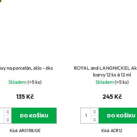
ixy na porcelán, sklo - 6ks
ROYAL and LANGNICKEL Ak
barvy 12 ks á 12 ml
Skladem
(>5 ks)
Skladem
(>5 ks)
135 Kč
245 Kč
DO KOŠÍKU
DO KOŠÍKU
Kód:
AR0138/GE
Kód:
ACR12