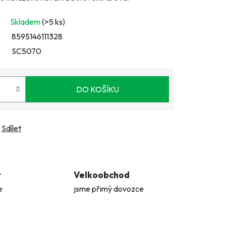
Skladem
(>5 ks)
8595146111328
SC5070
DO KOŠÍKU
Sdílet
t
Velkoobchod
e
jsme přimý dovozce