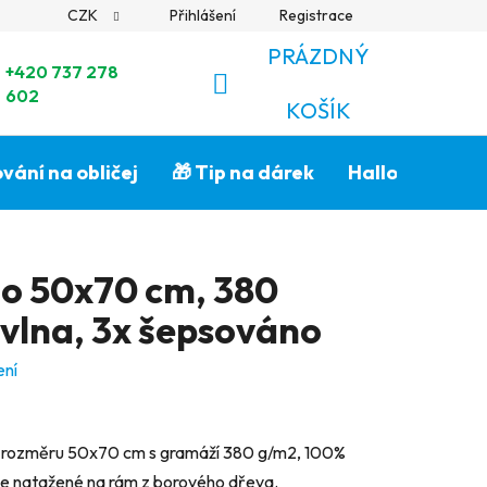
CZK
Přihlášení
Registrace
PRÁZDNÝ
+420 737 278
602
NÁKUPNÍ
KOŠÍK
KOŠÍK
vání na obličej
🎁 Tip na dárek
Halloween🎃
no 50x70 cm, 380
vlna, 3x šepsováno
ení
o o rozměru 50x70 cm s gramáží 380 g/m2, 100%
je natažené na rám z borového dřeva.