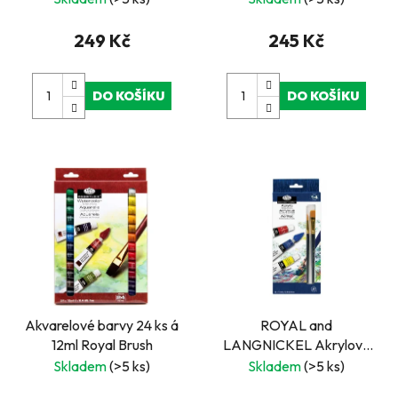
LANGNICKEL
249 Kč
245 Kč
DO KOŠÍKU
DO KOŠÍKU
Akvarelové barvy 24 ks á
ROYAL and
12ml Royal Brush
LANGNICKEL Akrylové
barvy 12 ks á 12 ml
Skladem
(>5 ks)
Skladem
(>5 ks)