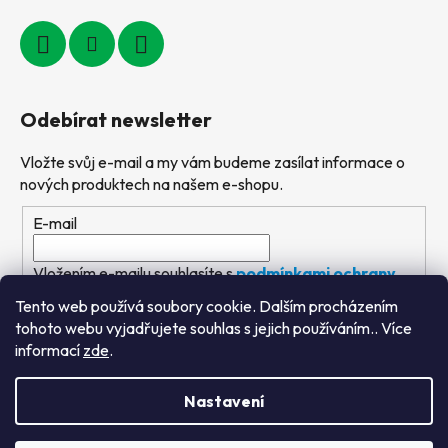
Odebírat newsletter
Vložte svůj e-mail a my vám budeme zasílat informace o
nových produktech na našem e-shopu.
E-mail
Vložením e-mailu souhlasíte s
podmínkami ochrany
osobních údajů
Tento web používá soubory cookie. Dalším procházením
tohoto webu vyjadřujete souhlas s jejich používáním.. Více
PŘIHLÁSIT SE
informací
zde
.
Nastavení