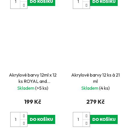
DO KOŠÍKU
DO KOŠÍKU
Akrylové barvy 12ml x 12
Akrylové barvy 12 ks á 21
ks ROYAL and
ml
LANGNICKEL
Skladem
(>5 ks)
Skladem
(4 ks)
199 Kč
279 Kč
DO KOŠÍKU
DO KOŠÍKU