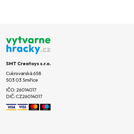
Z
á
p
a
t
SMT Creatoys s.r.o.
í
Cukrovarská 658
503 03 Smiřice
IČO: 26014017
DIČ: CZ26014017