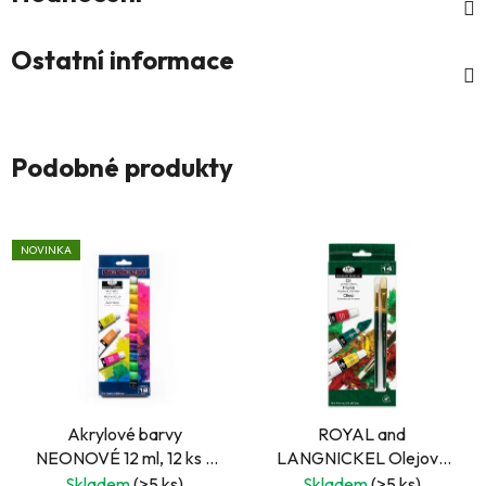
Ostatní informace
Podobné produkty
NOVINKA
Akrylové barvy
ROYAL and
NEONOVÉ 12 ml, 12 ks -
LANGNICKEL Olejové
ROYAL and
barvy 12 ks á 12ml
Skladem
(>5 ks)
Skladem
(>5 ks)