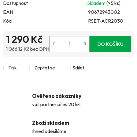
Dostupnost
Skladem
(>5 ks)
EAN
90672943002
Kód:
RSET-ACR2030
1 290 Kč
DO KOŠÍKU
1 066,12 Kč bez DPH
Měrná cena:
Tisk
Zeptat se
Sdílet
Ověřeno zákazníky
váš partner přes 20 let
Zboží skladem
Ihned odesíláme