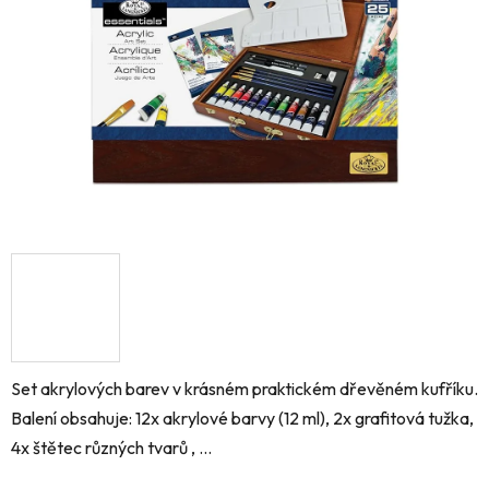
hvězdiček.
Set akrylových barev v krásném praktickém dřevěném kufříku.
Balení obsahuje: 12x akrylové barvy (12 ml), 2x grafitová tužka,
4x štětec různých tvarů , ...