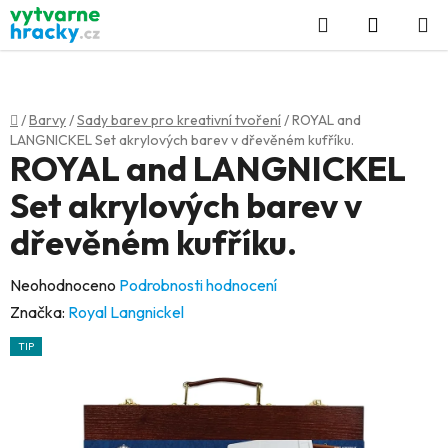
Přejít
Hledat
NÁKUP
na
KOŠÍK
obsah
Domů
/
Barvy
/
Sady barev pro kreativní tvoření
/
ROYAL and
LANGNICKEL Set akrylových barev v dřevěném kufříku.
ROYAL and LANGNICKEL
Set akrylových barev v
dřevěném kufříku.
Průměrné
Neohodnoceno
Podrobnosti hodnocení
hodnocení
Značka:
Royal Langnickel
produktu
TIP
je
0,0
z
5