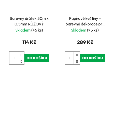
Barevný drátek 50m x
Papírové květiny –
0,5mm RŮŽOVÝ
barevné dekorace pro
kreativní tvoření 3 600ks
Skladem
(>5 ks)
Skladem
(>5 ks)
114 Kč
289 Kč
DO KOŠÍKU
DO KOŠÍKU