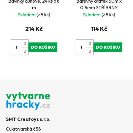
Bavlnky duhové, 24 ks x 8
Barevný drátek 50m x
m
0,5mm STŘÍBRNÝ
Skladem
(>5 ks)
Skladem
(>5 ks)
214 Kč
114 Kč
DO KOŠÍKU
DO KOŠÍKU
Z
á
p
a
t
SMT Creatoys s.r.o.
í
Cukrovarská 658