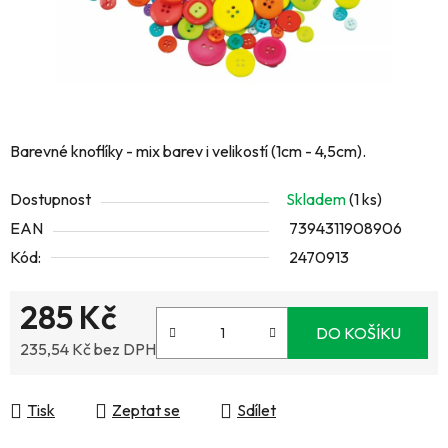
Barevné knoflíky - mix barev i velikostí (1cm - 4,5cm).
Dostupnost
Skladem
(1 ks)
EAN
7394311908906
Kód:
2470913
285 Kč
DO KOŠÍKU
235,54 Kč bez DPH
Měrná cena:
Tisk
Zeptat se
Sdílet