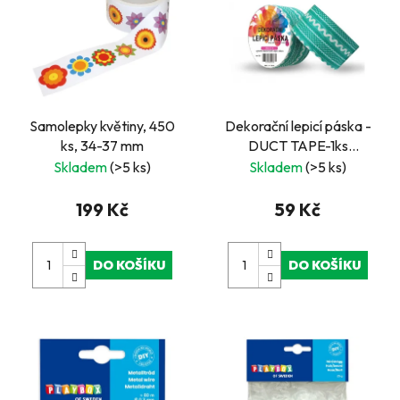
Samolepky květiny, 450
Dekorační lepicí páska -
ks, 34-37 mm
DUCT TAPE-1ks
tyrkysová krajka
Skladem
(>5 ks)
Skladem
(>5 ks)
199 Kč
59 Kč
DO KOŠÍKU
DO KOŠÍKU