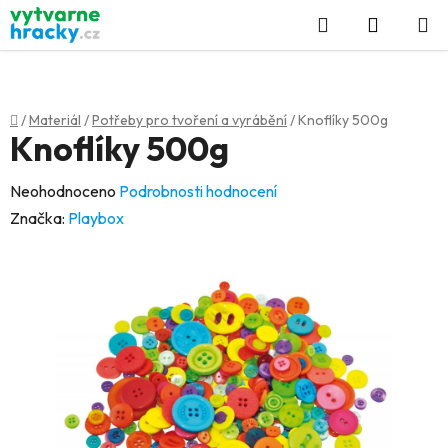
Přejít
Hledat
NÁKUP
na
KOŠÍK
obsah
Domů
/
Materiál
/
Potřeby pro tvoření a vyrábění
/
Knoflíky 500g
Knoflíky 500g
Průměrné
Neohodnoceno
Podrobnosti hodnocení
hodnocení
Značka:
Playbox
produktu
je
0,0
z
5
hvězdiček.