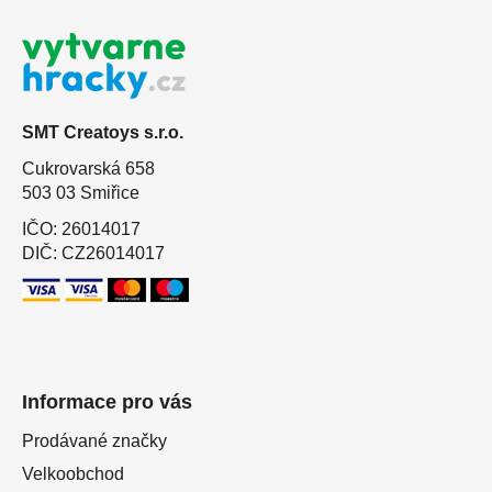
á
p
a
t
SMT Creatoys s.r.o.
í
Cukrovarská 658
503 03 Smiřice
IČO: 26014017
DIČ: CZ26014017
Informace pro vás
Prodávané značky
Velkoobchod