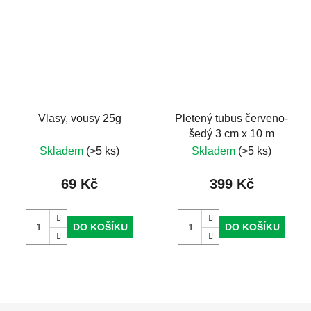
Vlasy, vousy 25g
Pletený tubus červeno-
šedý 3 cm x 10 m
Skladem
(>5 ks)
Skladem
(>5 ks)
69 Kč
399 Kč
DO KOŠÍKU
DO KOŠÍKU
Z