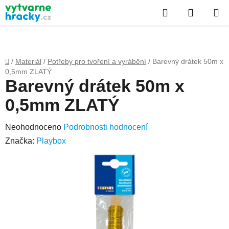
Přejít
Hledat
NÁKUP
na
obsah
KOŠÍK
Domů
/
Materiál
/
Potřeby pro tvoření a vyrábění
/
Barevný drátek 50m x
0,5mm ZLATÝ
Barevný drátek 50m x
0,5mm ZLATÝ
Průměrné
Neohodnoceno
Podrobnosti hodnocení
hodnocení
Značka:
Playbox
produktu
je
0,0
z
5
hvězdiček.