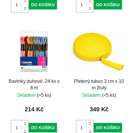
DO KOŠÍKU
DO KOŠÍKU
Bavlnky duhové, 24 ks x
Pletený tubus 3 cm x 10
8 m
m žlutý
Skladem
(>5 ks)
Skladem
(>5 ks)
214 Kč
349 Kč
DO KOŠÍKU
DO KOŠÍKU