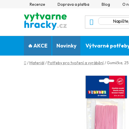
Přejít
Recenze
Doprava a platba
Blog
O n
na
obsah
🔥 AKCE
Novinky
Výtvarné potřeb
Domů
/
Materiál
/
Potřeby pro tvoření a vyrábění
/
Gumička, 25