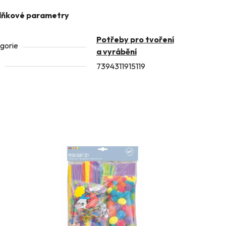
lňkové parametry
Potřeby pro tvoření
gorie
a vyrábění
7394311915119