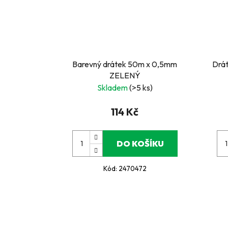
Barevný drátek 50m x 0,5mm
Drá
ZELENÝ
Skladem
(>5 ks)
114 Kč
DO KOŠÍKU
Kód:
2470472