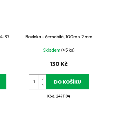
34-37
Bavlnka - černobílá, 100m x 2 mm
Skladem
(>5 ks)
130 Kč
DO KOŠÍKU
Kód:
2471184