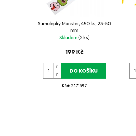
Samolepky Monster, 450 ks, 23-50
mm
Skladem
(2 ks)
199 Kč
DO KOŠÍKU
Kód:
2471597