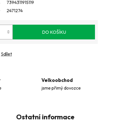
7394311915119
2471274
DO KOŠÍKU
Sdílet
t
Velkoobchod
e
jsme přimý dovozce
Ostatní informace