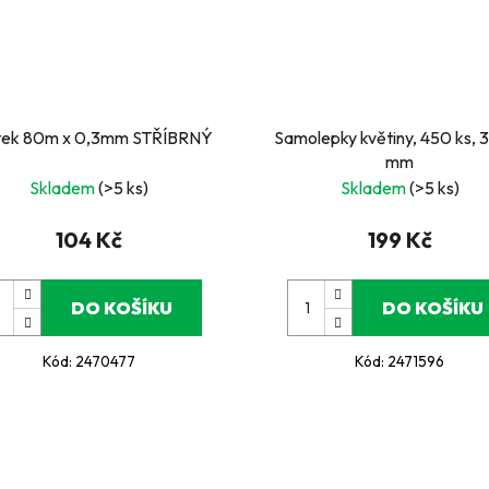
tek 80m x 0,3mm STŘÍBRNÝ
Samolepky květiny, 450 ks, 
mm
Skladem
(>5 ks)
Skladem
(>5 ks)
104 Kč
199 Kč
DO KOŠÍKU
DO KOŠÍKU
Kód:
2470477
Kód:
2471596