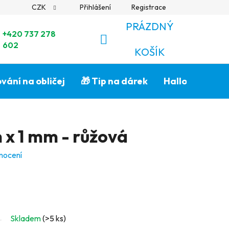
CZK
Přihlášení
Registrace
PRÁZDNÝ
+420 737 278
602
NÁKUPNÍ
KOŠÍK
KOŠÍK
vání na obličej
🎁 Tip na dárek
Halloween🎃
 x 1 mm - růžová
nocení
Skladem
(>5 ks)