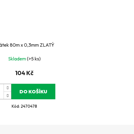
átek 80m x 0,3mm ZLATÝ
Skladem
(>5 ks)
104 Kč
DO KOŠÍKU
Kód:
2470478