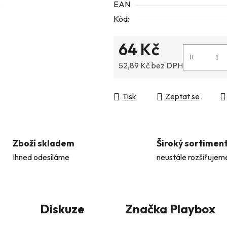
EAN
5
Kód:
hvězdiček.
64 Kč
52,89 Kč bez DPH
Měrná cena:
Tisk
Zeptat se
Zboží skladem
Široký sortimen
Ihned odesíláme
neustále rozšiřujem
Diskuze
Značka
Playbox