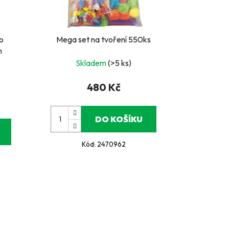
 o
Mega set na tvoření 550ks
m
Skladem
(>5 ks)
480 Kč
DO KOŠÍKU
Kód:
2470962