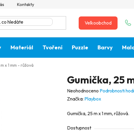
ás
Kontakty
Velkoobchod
y
Materiál
Tvoření
Puzzle
Barvy
Malo
 m x 1 mm - růžová
Gumička, 25 m
Průměrné
Neohodnoceno
Podrobnosti hod
hodnocení
Značka:
Playbox
produktu
Gumička, 25 m x 1 mm, růžová.
je
0,0
Dostupnost
z