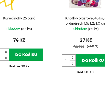
Kuřecí nohy 25 párů
Knoflíky plastové, 48 ks,
průměrech 1,5; 1,2; 1,0 c
Skladem
(>5 ks)
Skladem
(>5 ks)
74 Kč
27 Kč
45 Kč
(–40 %)
DO KOŠÍKU
DO KOŠÍKU
Kód:
2471033
Kód:
SBT02