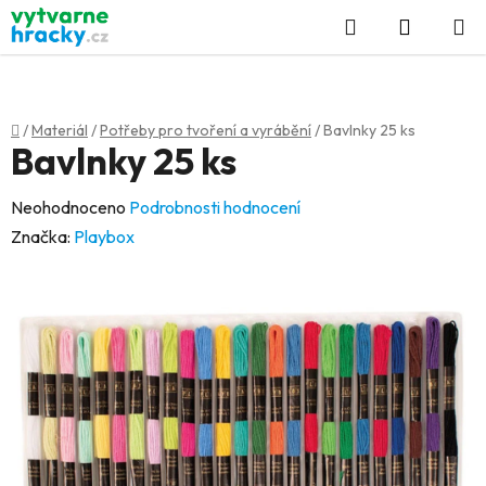
Přejít
Hledat
NÁKUP
na
KOŠÍK
obsah
Domů
/
Materiál
/
Potřeby pro tvoření a vyrábění
/
Bavlnky 25 ks
Bavlnky 25 ks
Průměrné
Neohodnoceno
Podrobnosti hodnocení
hodnocení
Značka:
Playbox
produktu
je
0,0
z
5
hvězdiček.