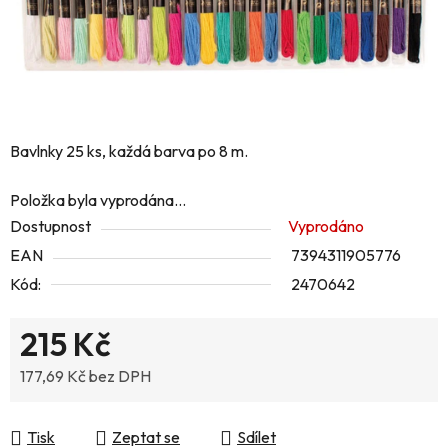
Bavlnky 25 ks, každá barva po 8 m.
Položka byla vyprodána…
Dostupnost
Vyprodáno
EAN
7394311905776
Kód:
2470642
215 Kč
177,69 Kč bez DPH
Měrná cena:
Tisk
Zeptat se
Sdílet