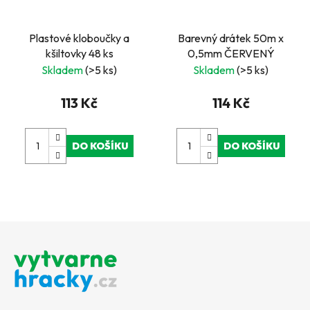
Plastové kloboučky a
Barevný drátek 50m x
kšiltovky 48 ks
0,5mm ČERVENÝ
Skladem
(>5 ks)
Skladem
(>5 ks)
113 Kč
114 Kč
DO KOŠÍKU
DO KOŠÍKU
Z
á
p
a
t