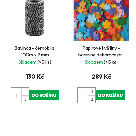
Bavlnka - černobílá,
Papírové květiny –
100m x 2 mm
barevné dekorace pro
kreativní tvoření 3 600ks
Skladem
(>5 ks)
Skladem
(>5 ks)
130 Kč
289 Kč
DO KOŠÍKU
DO KOŠÍKU