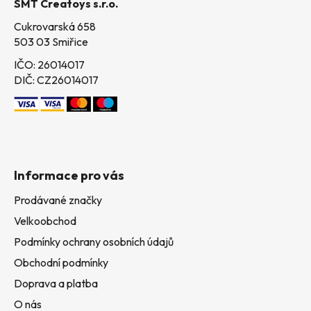
SMT Creatoys s.r.o.
í
Cukrovarská 658
503 03 Smiřice
IČO: 26014017
DIČ: CZ26014017
Informace pro vás
Prodávané značky
Velkoobchod
Podmínky ochrany osobních údajů
Obchodní podmínky
Doprava a platba
O nás