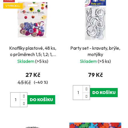
VÝPRODEJ
Knoflíky plastové, 48 ks,
Party set - kravaty, brýle,
o průměrech 1,5; 1,2; 1,0
motýlky
cm
Skladem
(>5 ks)
Skladem
(>5 ks)
27 Kč
79 Kč
45 Kč
(–40 %)
DO KOŠÍKU
DO KOŠÍKU