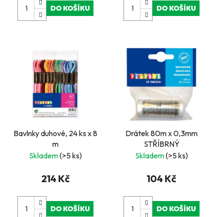
DO KOŠÍKU
DO KOŠÍKU
Bavlnky duhové, 24 ks x 8
Drátek 80m x 0,3mm
m
STŘÍBRNÝ
Skladem
(>5 ks)
Skladem
(>5 ks)
214 Kč
104 Kč
DO KOŠÍKU
DO KOŠÍKU