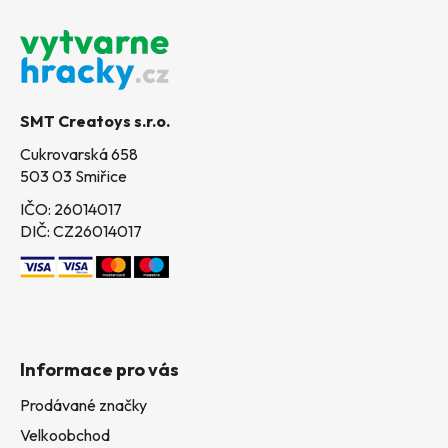
Z
á
p
a
t
SMT Creatoys s.r.o.
í
Cukrovarská 658
503 03 Smiřice
IČO: 26014017
DIČ: CZ26014017
Informace pro vás
Prodávané značky
Velkoobchod