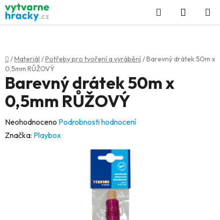
Přejít
Hledat
NÁKUP
na
KOŠÍK
obsah
Domů
/
Materiál
/
Potřeby pro tvoření a vyrábění
/
Barevný drátek 50m x
0,5mm RŮŽOVÝ
Barevný drátek 50m x
0,5mm RŮŽOVÝ
Průměrné
Neohodnoceno
Podrobnosti hodnocení
hodnocení
Značka:
Playbox
produktu
je
0,0
z
5
hvězdiček.