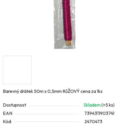
Barevný drátek 50m x 0,5mm RůŽOVÝ cena za 1ks
Dostupnost
Skladem
(>5 ks)
EAN
7394311903741
Kód:
2470473