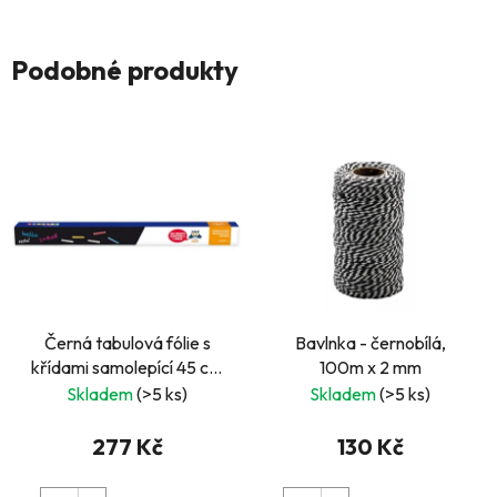
Podobné produkty
Černá tabulová fólie s
Bavlnka - černobílá,
křídami samolepící 45 cm
100m x 2 mm
x 2 m
Skladem
(>5 ks)
Skladem
(>5 ks)
277 Kč
130 Kč