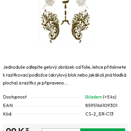
hvězdiček.
Jednoduše odlepíte gelový obrázek od folie, lehce přitisknete
k razítkovací podložce (akrylový blok nebo jakákoli jiná hladká
plocha) a razítko je připraveno...
Dostupnost
Skladem
(>5 ks)
EAN
8595146109301
Kód:
CS-2_ER-C13