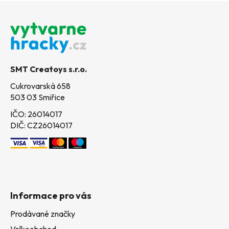
Z
á
p
a
t
SMT Creatoys s.r.o.
í
Cukrovarská 658
503 03 Smiřice
IČO: 26014017
DIČ: CZ26014017
Informace pro vás
Prodávané značky
Velkoobchod