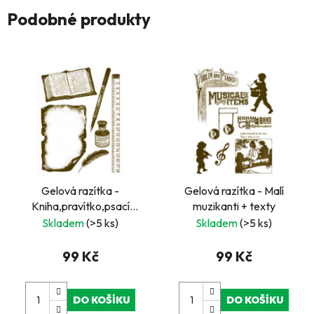
Podobné produkty
Gelová razítka -
Gelová razítka - Malí
Kniha,pravítko,psací
muzikanti + texty
pero,...
Skladem
(>5 ks)
Skladem
(>5 ks)
99 Kč
99 Kč
DO KOŠÍKU
DO KOŠÍKU