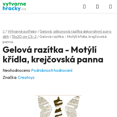
Přejít
Hledat
NÁKUP
na
KOŠÍK
obsah
Domů
/
Výtvarné potřeby
/
Gelová, silikonová razítka dekorativní a pro
děti
/
15x20 cm CS-2
/
Gelová razítka - Motýlí křídla, krejčovská
panna
Gelová razítka - Motýlí
křídla, krejčovská panna
Průměrné
Neohodnoceno
Podrobnosti hodnocení
hodnocení
Značka:
Creatoys
produktu
je
0,0
z
5