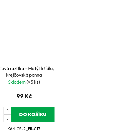
lová razítka - Motýlí křídla,
krejčovská panna
Skladem
(>5 ks)
99 Kč
DO KOŠÍKU
Kód:
CS-2_ER-C13