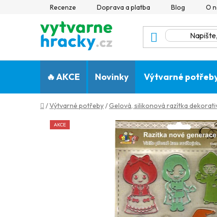
Přejít
Recenze
Doprava a platba
Blog
O n
na
obsah
🔥 AKCE
Novinky
Výtvarné potřeb
Domů
/
Výtvarné potřeby
/
Gelová, silikonová razítka dekorativ
AKCE