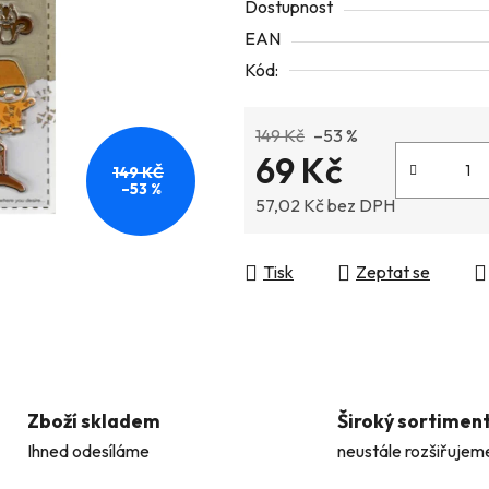
Dostupnost
5
EAN
hvězdiček.
Kód:
149 Kč
–53 %
69 Kč
149 KČ
–53 %
57,02 Kč bez DPH
Měrná cena:
Tisk
Zeptat se
Zboží skladem
Široký sortimen
Ihned odesíláme
neustále rozšiřujem