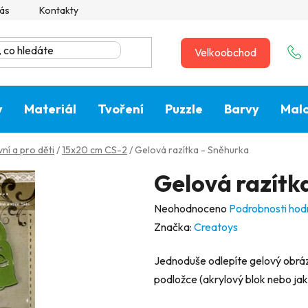
ás
Kontakty
Velkoobchod
y
Materiál
Tvoření
Puzzle
Barvy
Malo
ní a pro děti
/
15x20 cm CS-2
/
Gelová razítka - Sněhurka
Gelová razítk
Průměrné
Neohodnoceno
Podrobnosti hod
hodnocení
Značka:
Creatoys
produktu
Jednoduše odlepíte gelový obráze
je
podložce (akrylový blok nebo jaká
0,0
z