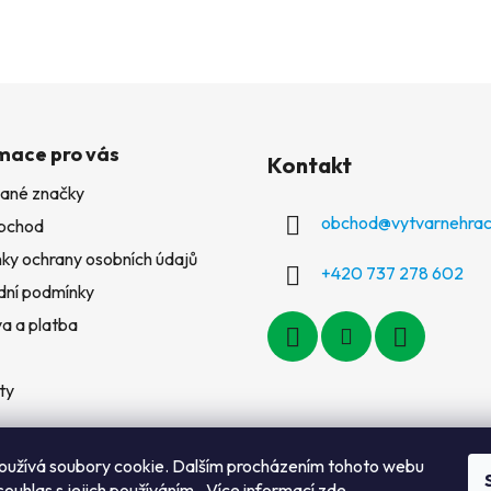
mace pro vás
Kontakt
ané značky
obchod
@
vytvarnehrac
bchod
ky ochrany osobních údajů
+420 737 278 602
ní podmínky
a a platba
ty
oužívá soubory cookie. Dalším procházením tohoto webu
souhlas s jejich používáním.. Více informací
zde
.