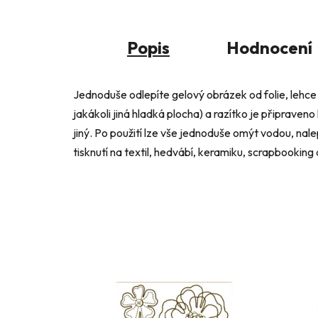
Popis
Hodnocení
Jednoduše odlepíte gelový obrázek od folie, lehce 
jakákoli jiná hladká plocha) a razítko je připraveno
jiný. Po použití lze vše jednoduše omýt vodou, nalep
tisknutí na textil, hedvábí, keramiku, scrapbooking