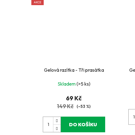
AKCE
Gelová razítka - Tři prasátka
Ge
Skladem
(>5 ks)
69 Kč
149 Kč
(–53 %)
DO KOŠÍKU