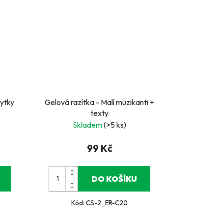
kytky
Gelová razítka - Malí muzikanti +
texty
Skladem
(>5 ks)
99 Kč
DO KOŠÍKU
Kód:
CS-2_ER-C20