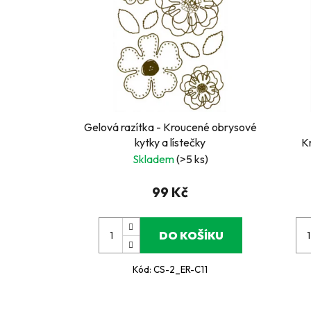
Gelová razítka - Kroucené obrysové
kytky a lístečky
Kn
Skladem
(>5 ks)
99 Kč
DO KOŠÍKU
Kód:
CS-2_ER-C11