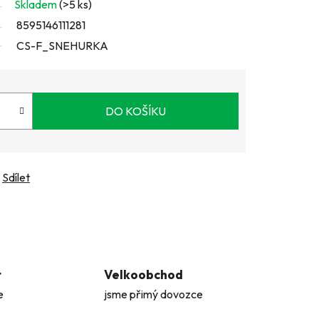
Skladem
(>5 ks)
8595146111281
CS-F_SNEHURKA
DO KOŠÍKU
Sdílet
t
Velkoobchod
e
jsme přimý dovozce