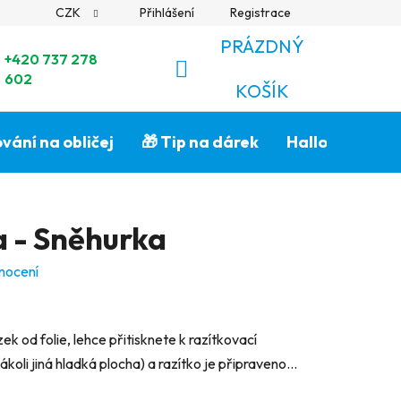
CZK
Přihlášení
Registrace
PRÁZDNÝ
+420 737 278
602
NÁKUPNÍ
KOŠÍK
KOŠÍK
vání na obličej
🎁 Tip na dárek
Halloween🎃
a - Sněhurka
nocení
k od folie, lehce přitisknete k razítkovací
koli jiná hladká plocha) a razítko je připraveno...