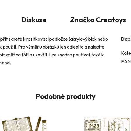
Diskuze
Značka
Creatoys
přitisknete k razítkovací podložce (akrylový blok nebo
Dop
 k použití. Pro výměnu obrázku jen odlepíte a nalepíte
Kate
it zpět na fólii a uzavřít. Lze snadno používat také k
EAN
 apod.
Podobné produkty