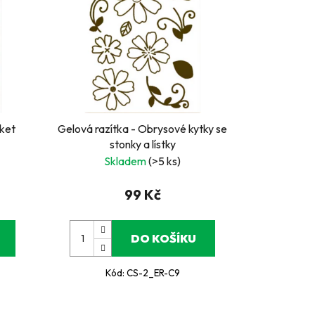
cket
Gelová razítka - Obrysové kytky se
stonky a lístky
Skladem
(>5 ks)
99 Kč
DO KOŠÍKU
Kód:
CS-2_ER-C9