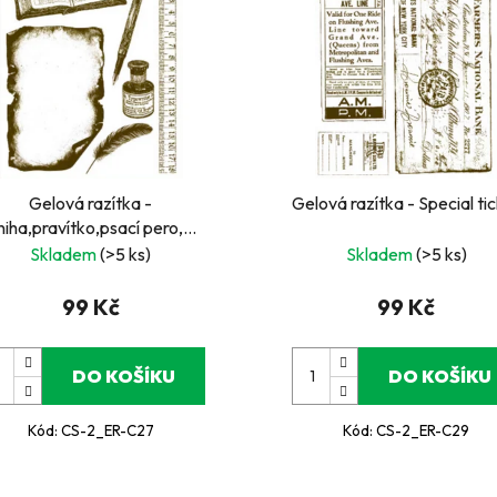
Gelová razítka -
Gelová razítka - Special ti
iha,pravítko,psací pero,...
Skladem
(>5 ks)
Skladem
(>5 ks)
99 Kč
99 Kč
DO KOŠÍKU
DO KOŠÍKU
Kód:
CS-2_ER-C27
Kód:
CS-2_ER-C29