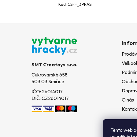
Kód:
CS-F_3PRAS
Z
á
Infor
p
Prodáv
a
Velkoo
t
SMT Creatoys s.r.o.
í
Podmín
Cukrovarská 658
503 03 Smiřice
Obchod
Doprav
IČO: 26014017
DIČ: CZ26014017
O nás
Kontak
Tento web p
vyjadřujete 