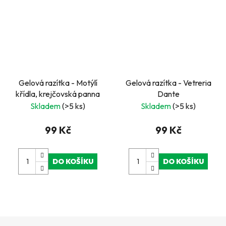
Gelová razítka - Motýlí
Gelová razítka - Vetreria
křídla, krejčovská panna
Dante
Skladem
(>5 ks)
Skladem
(>5 ks)
99 Kč
99 Kč
DO KOŠÍKU
DO KOŠÍKU
Z