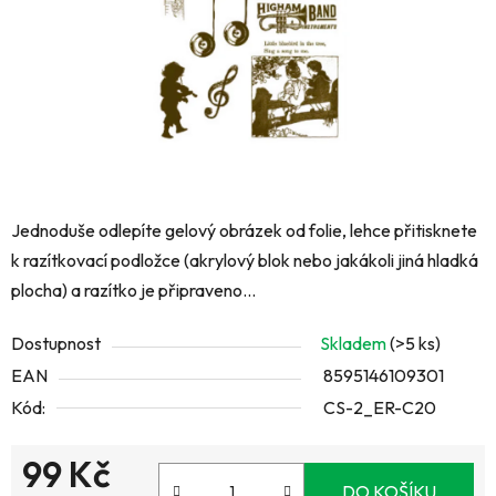
Jednoduše odlepíte gelový obrázek od folie, lehce přitisknete
k razítkovací podložce (akrylový blok nebo jakákoli jiná hladká
plocha) a razítko je připraveno...
Dostupnost
Skladem
(>5 ks)
EAN
8595146109301
Kód:
CS-2_ER-C20
99 Kč
DO KOŠÍKU