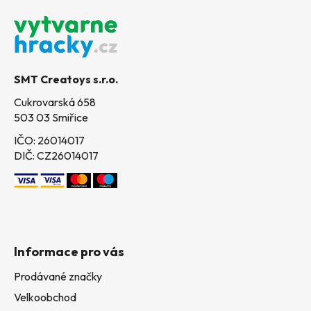
á
p
a
t
SMT Creatoys s.r.o.
í
Cukrovarská 658
503 03 Smiřice
IČO: 26014017
DIČ: CZ26014017
Informace pro vás
Prodávané značky
Velkoobchod