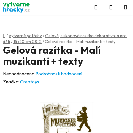
Přejít
Hledat
NÁKUP
na
KOŠÍK
obsah
Domů
/
Výtvarné potřeby
/
Gelová, silikonová razítka dekorativní a pro
děti
/
15x20 cm CS-2
/
Gelová razítka - Malí muzikanti + texty
Gelová razítka - Malí
muzikanti + texty
Průměrné
Neohodnoceno
Podrobnosti hodnocení
hodnocení
Značka:
Creatoys
produktu
je
0,0
z
5
hvězdiček.