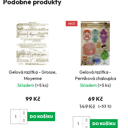
Podobné produkty
AKCE
Gelová razítka - Grosse,
Gelová razítka -
Moyenne
Perníková chaloupka
Skladem
(>5 ks)
Skladem
(>5 ks)
99 Kč
69 Kč
149 Kč
(–53 %)
DO KOŠÍKU
DO KOŠÍKU