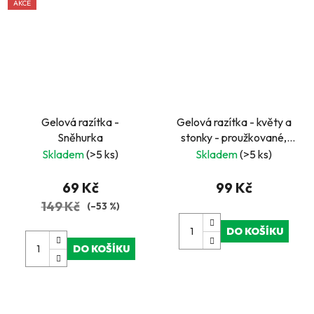
AKCE
Gelová razítka -
Gelová razítka - květy a
Sněhurka
stonky - proužkované,
tečkované a s notami
Skladem
(>5 ks)
Skladem
(>5 ks)
69 Kč
99 Kč
149 Kč
(–53 %)
DO KOŠÍKU
DO KOŠÍKU