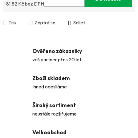
81,82 Kč bez DPH
Měrná cena:
Tisk
Zeptat se
Sdílet
Ověřeno zákazníky
váš partner přes 20 let
Zboží skladem
Ihned odesíláme
Široký sortiment
neustále rozšiřujeme
Velkoobchod