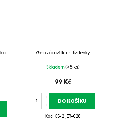
tka
Gelová razítka - Jízdenky
Skladem
(>5 ks)
99 Kč
DO KOŠÍKU
Kód:
CS-2_ER-C28