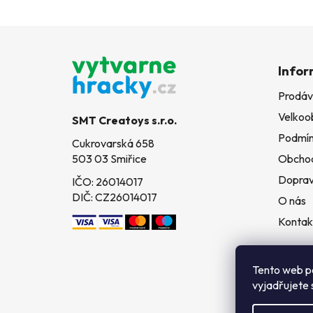
Z
á
Infor
p
Prodáv
a
Velkoo
t
SMT Creatoys s.r.o.
í
Podmín
Cukrovarská 658
503 03 Smiřice
Obchod
Doprav
IČO: 26014017
DIČ: CZ26014017
O nás
Kontak
Tento web p
vyjadřujete 