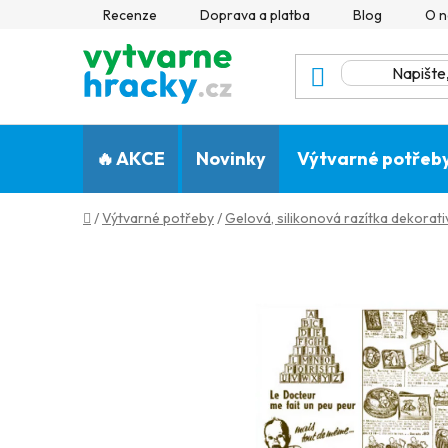
Přejít
Recenze
Doprava a platba
Blog
O n
na
obsah
🔥 AKCE
Novinky
Výtvarné potřeb
Domů
/
Výtvarné potřeby
/
Gelová, silikonová razítka dekorativ