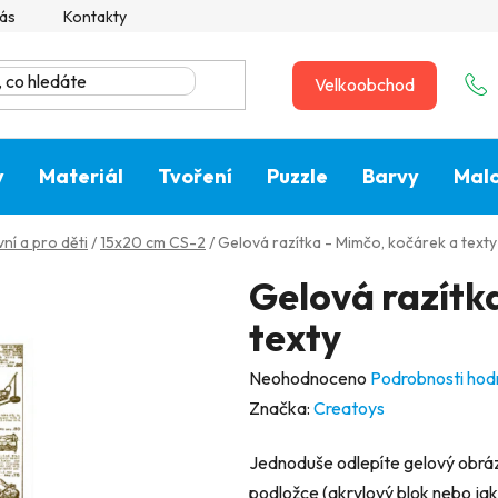
ás
Kontakty
Velkoobchod
y
Materiál
Tvoření
Puzzle
Barvy
Malo
ní a pro děti
/
15x20 cm CS-2
/
Gelová razítka - Mimčo, kočárek a texty
Gelová razítk
texty
Průměrné
Neohodnoceno
Podrobnosti hod
hodnocení
Značka:
Creatoys
produktu
Jednoduše odlepíte gelový obráze
je
podložce (akrylový blok nebo jaká
0,0