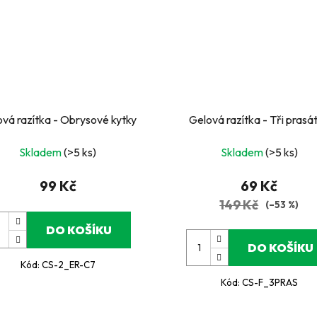
vá razítka - Obrysové kytky
Gelová razítka - Tři prasá
Skladem
(>5 ks)
Skladem
(>5 ks)
99 Kč
69 Kč
149 Kč
(–53 %)
DO KOŠÍKU
DO KOŠÍKU
Kód:
CS-2_ER-C7
Kód:
CS-F_3PRAS