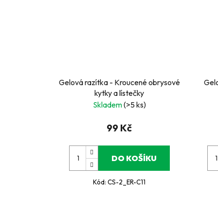
Gelová razítka - Kroucené obrysové
Gelo
kytky a lístečky
Skladem
(>5 ks)
99 Kč
DO KOŠÍKU
Kód:
CS-2_ER-C11