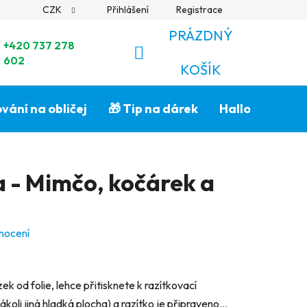
CZK
Přihlášení
Registrace
PRÁZDNÝ
+420 737 278
602
NÁKUPNÍ
KOŠÍK
KOŠÍK
vání na obličej
🎁 Tip na dárek
Halloween🎃
a - Mimčo, kočárek a
nocení
k od folie, lehce přitisknete k razítkovací
koli jiná hladká plocha) a razítko je připraveno...