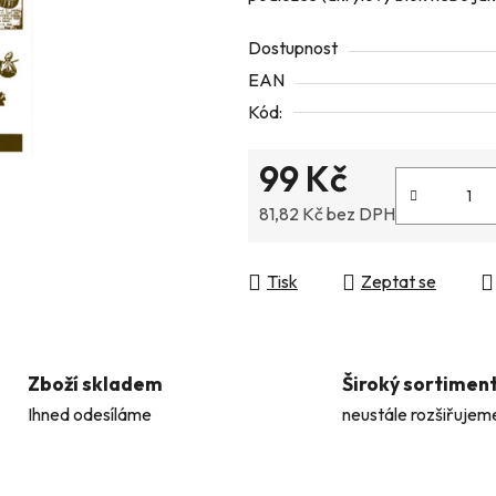
z
Dostupnost
5
EAN
hvězdiček.
Kód:
99 Kč
81,82 Kč bez DPH
Měrná cena:
Tisk
Zeptat se
Zboží skladem
Široký sortimen
Ihned odesíláme
neustále rozšiřujem