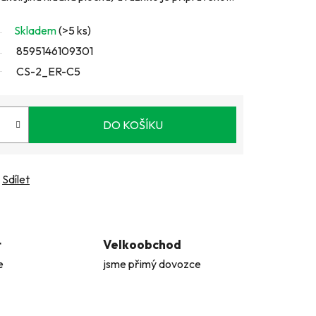
Skladem
(>5 ks)
8595146109301
CS-2_ER-C5
DO KOŠÍKU
Sdílet
t
Velkoobchod
e
jsme přimý dovozce