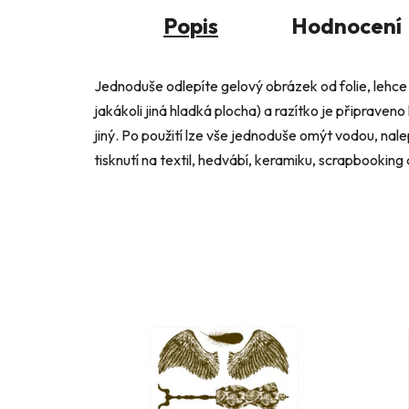
Popis
Hodnocení
Jednoduše odlepíte gelový obrázek od folie, lehce 
jakákoli jiná hladká plocha) a razítko je připraveno
jiný. Po použití lze vše jednoduše omýt vodou, nalep
tisknutí na textil, hedvábí, keramiku, scrapbooking