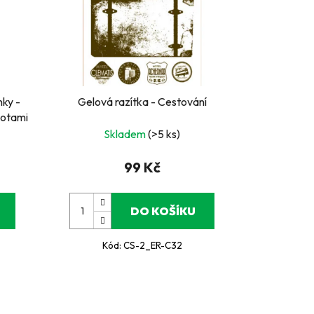
nky -
Gelová razítka - Cestování
notami
Skladem
(>5 ks)
99 Kč
DO KOŠÍKU
Kód:
CS-2_ER-C32