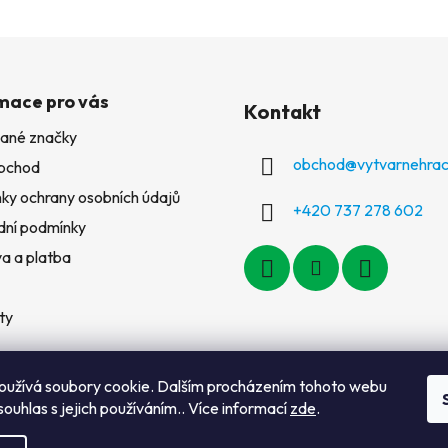
mace pro vás
Kontakt
ané značky
obchod
@
vytvarnehrac
bchod
ky ochrany osobních údajů
+420 737 278 602
ní podmínky
a a platba
ty
oužívá soubory cookie. Dalším procházením tohoto webu
souhlas s jejich používáním.. Více informací
zde
.