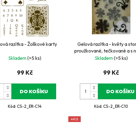
ová razítka - Žolíkové karty
Gelová razítka - květy a sto
proužkované, tečkované a s 
Skladem
(>5 ks)
Skladem
(>5 ks)
99 Kč
99 Kč
DO KOŠÍKU
DO KOŠÍKU
Kód:
CS-2_ER-C14
Kód:
CS-2_ER-C10
AKCE