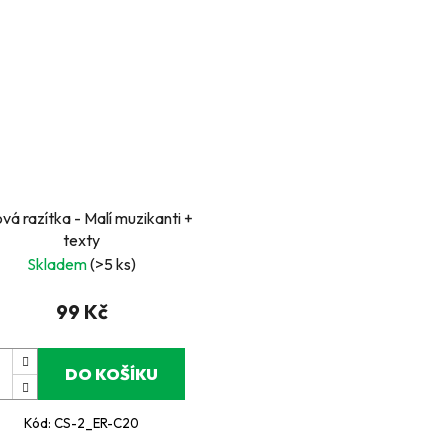
vá razítka - Malí muzikanti +
texty
Skladem
(>5 ks)
99 Kč
DO KOŠÍKU
Kód:
CS-2_ER-C20