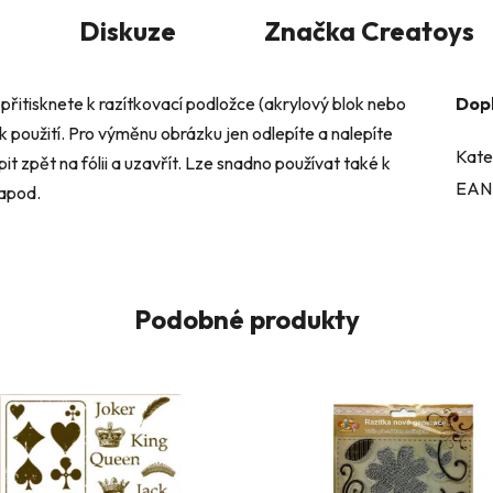
Diskuze
Značka
Creatoys
přitisknete k razítkovací podložce (akrylový blok nebo
Dop
 k použití. Pro výměnu obrázku jen odlepíte a nalepíte
Kate
it zpět na fólii a uzavřít. Lze snadno používat také k
EAN
 apod.
Podobné produkty