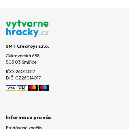
Z
á
p
a
t
SMT Creatoys s.r.o.
í
Cukrovarská 658
503 03 Smiřice
IČO: 26014017
DIČ: CZ26014017
Informace pro vás
Prodávané značky