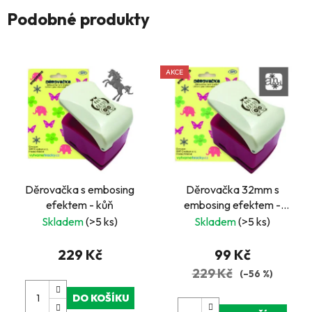
Podobné produkty
AKCE
Děrovačka s embosing
Děrovačka 32mm s
efektem - kůň
embosing efektem -
nápis AND
Skladem
(>5 ks)
Skladem
(>5 ks)
229 Kč
99 Kč
229 Kč
(–56 %)
DO KOŠÍKU