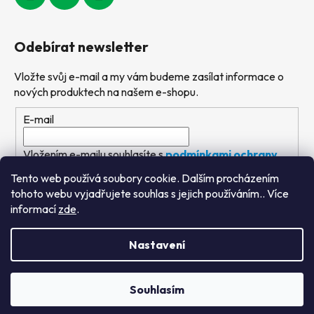
Odebírat newsletter
Vložte svůj e-mail a my vám budeme zasílat informace o
nových produktech na našem e-shopu.
E-mail
Vložením e-mailu souhlasíte s
podmínkami ochrany
osobních údajů
Tento web používá soubory cookie. Dalším procházením
tohoto webu vyjadřujete souhlas s jejich používáním.. Více
PŘIHLÁSIT SE
informací
zde
.
Nastavení
Vytvořil Shoptet
&
PekneWeby
Souhlasím
Copyright 2026
Výtvarné hračky
. Všechna práva
vyhrazena.