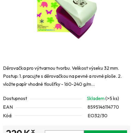
hvězdiček.
Děrovačka pro výtvarnou tvorbu. Velikost výseku 32 mm.
Postup: 1. pracujte s děrovačkou na pevné a rovné ploše. 2.
vložte papír vhodné tloušťky - 160-240 g/m...
Dostupnost
Skladem
(>5 ks)
EAN
8595146114770
Kód:
EO32/30