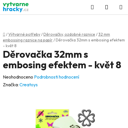
Přejít
Hledat
NÁKUP
na
KOŠÍK
obsah
Domů
/
Výtvarné potřeby
/
Děrovačky, ozdobné raznice
/
32 mm
embossing raznice na papír
/
Děrovačka 32mm s embosing efektem
- květ 8
Děrovačka 32mm s
embosing efektem - květ 8
Průměrné
Neohodnoceno
Podrobnosti hodnocení
hodnocení
Značka:
Creatoys
produktu
je
0,0
z
5