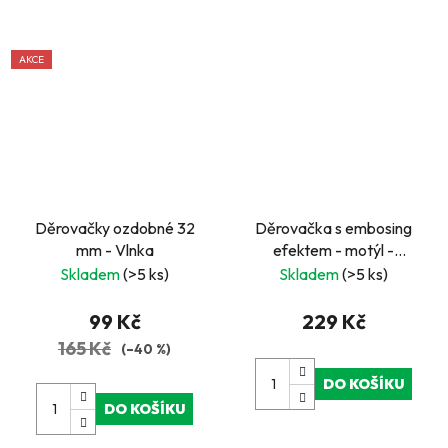
AKCE
Děrovačky ozdobné 32
Děrovačka s embosing
mm - Vlnka
efektem - motýl -
EO32/29
Skladem
(>5 ks)
Skladem
(>5 ks)
99 Kč
229 Kč
165 Kč
(–40 %)
DO KOŠÍKU
DO KOŠÍKU