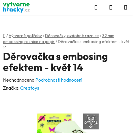
Přejít
Hledat
NÁKUP
na
KOŠÍK
obsah
Domů
/
Výtvarné potřeby
/
Děrovačky, ozdobné raznice
/
32 mm
embossing raznice na papír
/
Děrovačka s embosing efektem - květ
14
Děrovačka s embosing
efektem - květ 14
Průměrné
Neohodnoceno
Podrobnosti hodnocení
hodnocení
Značka:
Creatoys
produktu
je
0,0
z
5