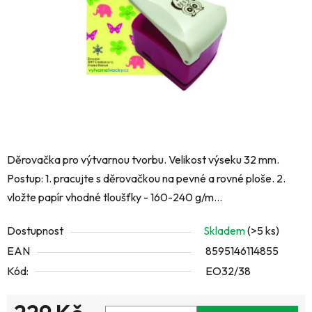
hvězdiček.
Děrovačka pro výtvarnou tvorbu. Velikost výseku 32 mm.
Postup: 1. pracujte s děrovačkou na pevné a rovné ploše. 2.
vložte papír vhodné tloušťky - 160-240 g/m...
Dostupnost
Skladem
(>5 ks)
EAN
8595146114855
Kód:
EO32/38