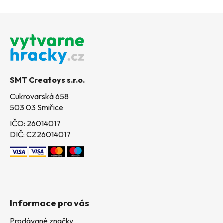
Z
á
p
a
t
SMT Creatoys s.r.o.
í
Cukrovarská 658
503 03 Smiřice
IČO: 26014017
DIČ: CZ26014017
Informace pro vás
Prodávané značky