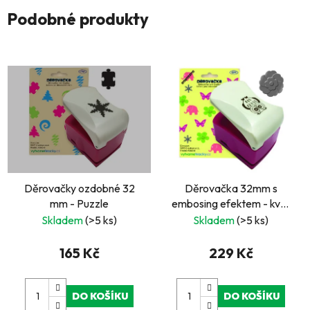
Podobné produkty
Děrovačky ozdobné 32
Děrovačka 32mm s
mm - Puzzle
embosing efektem - květ
4
Skladem
(>5 ks)
Skladem
(>5 ks)
165 Kč
229 Kč
DO KOŠÍKU
DO KOŠÍKU