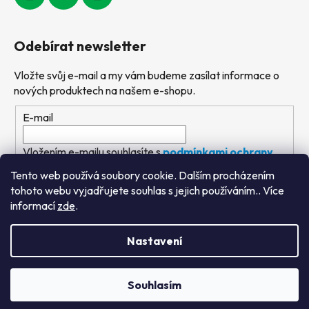
Odebírat newsletter
Vložte svůj e-mail a my vám budeme zasílat informace o
nových produktech na našem e-shopu.
E-mail
Vložením e-mailu souhlasíte s
podmínkami ochrany
osobních údajů
Tento web používá soubory cookie. Dalším procházením
tohoto webu vyjadřujete souhlas s jejich používáním.. Více
PŘIHLÁSIT SE
informací
zde
.
Nastavení
Vytvořil Shoptet
&
PekneWeby
Souhlasím
Copyright 2026
Výtvarné hračky
. Všechna práva
vyhrazena.