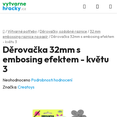
Přejít
Hledat
NÁKUP
na
KOŠÍK
obsah
Domů
/
Výtvarné potřeby
/
Děrovačky, ozdobné raznice
/
32 mm
embossing raznice na papír
/
Děrovačka 32mm s embosing efektem
- květu 3
Děrovačka 32mm s
embosing efektem - květu
3
Průměrné
Neohodnoceno
Podrobnosti hodnocení
hodnocení
Značka:
Creatoys
produktu
je
0,0
z