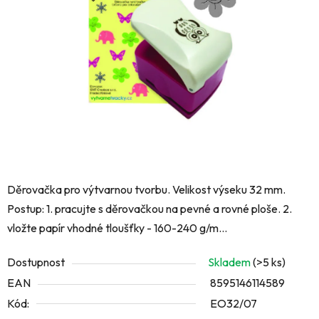
5
hvězdiček.
Děrovačka pro výtvarnou tvorbu. Velikost výseku 32 mm.
Postup: 1. pracujte s děrovačkou na pevné a rovné ploše. 2.
vložte papír vhodné tloušťky - 160-240 g/m...
Dostupnost
Skladem
(>5 ks)
EAN
8595146114589
Kód:
EO32/07