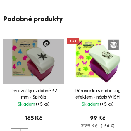
Podobné produkty
AKCE
Děrovačky ozdobné 32
Děrovačka s embosing
mm - Spirála
efektem - nápis WISH
Skladem
(>5 ks)
Skladem
(>5 ks)
165 Kč
99 Kč
229 Kč
(–56 %)