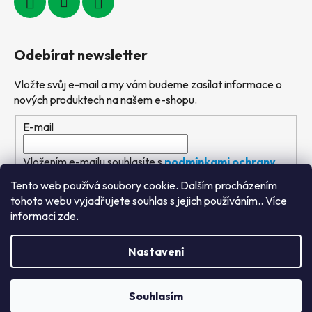
Odebírat newsletter
Vložte svůj e-mail a my vám budeme zasílat informace o
nových produktech na našem e-shopu.
E-mail
Vložením e-mailu souhlasíte s
podmínkami ochrany
osobních údajů
Tento web používá soubory cookie. Dalším procházením
tohoto webu vyjadřujete souhlas s jejich používáním.. Více
PŘIHLÁSIT SE
informací
zde
.
Nastavení
Vytvořil Shoptet
&
PekneWeby
Souhlasím
Copyright 2026
Výtvarné hračky
. Všechna práva