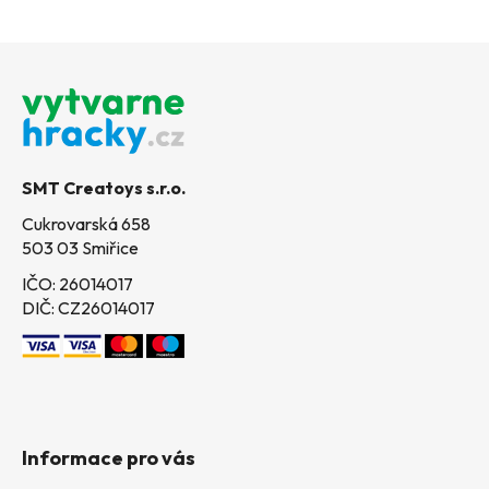
Z
á
p
a
t
SMT Creatoys s.r.o.
í
Cukrovarská 658
503 03 Smiřice
IČO: 26014017
DIČ: CZ26014017
Informace pro vás