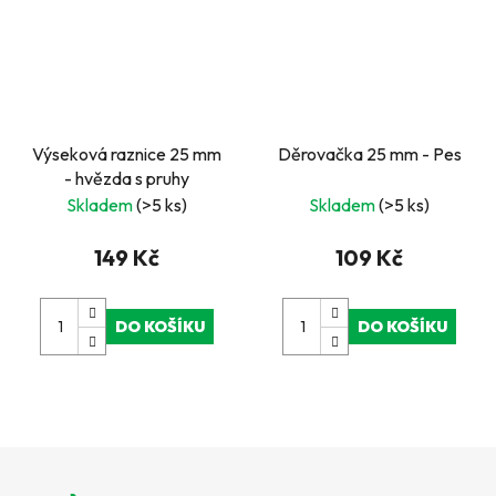
Výseková raznice 25 mm
Děrovačka 25 mm - Pes
- hvězda s pruhy
Skladem
(>5 ks)
Skladem
(>5 ks)
149 Kč
109 Kč
DO KOŠÍKU
DO KOŠÍKU
Z
á