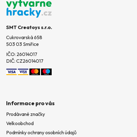
p
a
t
SMT Creatoys s.r.o.
í
Cukrovarská 658
503 03 Smiřice
IČO: 26014017
DIČ: CZ26014017
Informace pro vás
Prodávané značky
Velkoobchod
Podmínky ochrany osobních údajů