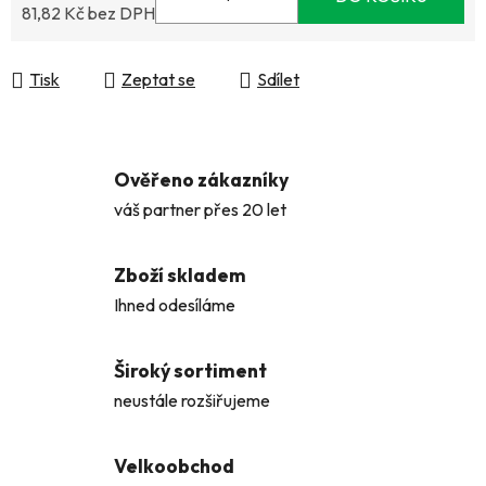
81,82 Kč bez DPH
Měrná cena:
Tisk
Zeptat se
Sdílet
Ověřeno zákazníky
váš partner přes 20 let
Zboží skladem
Ihned odesíláme
Široký sortiment
neustále rozšiřujeme
Velkoobchod