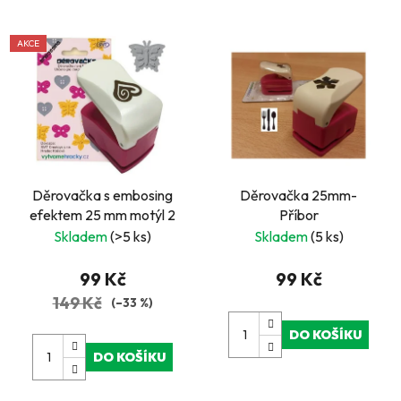
AKCE
Děrovačka s embosing
Děrovačka 25mm-
efektem 25 mm motýl 2
Příbor
Skladem
(>5 ks)
Skladem
(5 ks)
99 Kč
99 Kč
149 Kč
(–33 %)
DO KOŠÍKU
DO KOŠÍKU