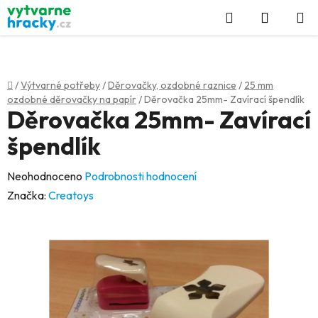
Přejít
Hledat
NÁKUP
na
KOŠÍK
obsah
Domů
/
Výtvarné potřeby
/
Děrovačky, ozdobné raznice
/
25 mm
ozdobné děrovačky na papír
/
Děrovačka 25mm- Zavírací špendlík
Děrovačka 25mm- Zavírací
špendlík
Průměrné
Neohodnoceno
Podrobnosti hodnocení
hodnocení
Značka:
Creatoys
produktu
je
0,0
z
5
hvězdiček.