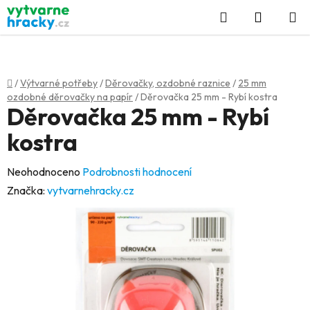
Přejít
Hledat
NÁKUP
na
KOŠÍK
obsah
Domů
/
Výtvarné potřeby
/
Děrovačky, ozdobné raznice
/
25 mm
ozdobné děrovačky na papír
/
Děrovačka 25 mm - Rybí kostra
Děrovačka 25 mm - Rybí
kostra
Průměrné
Neohodnoceno
Podrobnosti hodnocení
hodnocení
Značka:
vytvarnehracky.cz
produktu
je
0,0
z
5
hvězdiček.