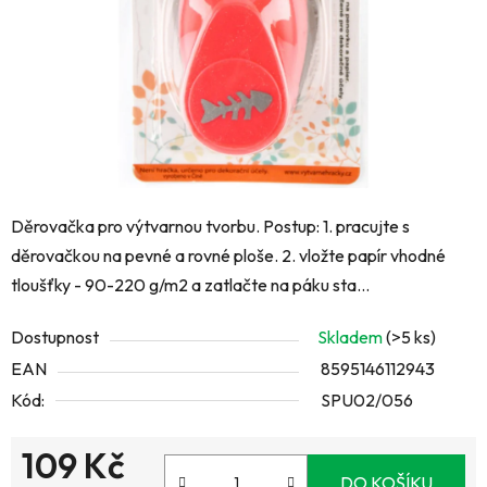
Děrovačka pro výtvarnou tvorbu. Postup: 1. pracujte s
děrovačkou na pevné a rovné ploše. 2. vložte papír vhodné
tloušťky - 90-220 g/m2 a zatlačte na páku sta...
Dostupnost
Skladem
(>5 ks)
EAN
8595146112943
Kód:
SPU02/056
109 Kč
DO KOŠÍKU