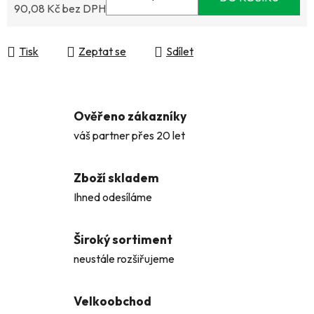
90,08 Kč bez DPH
Měrná cena:
Tisk
Zeptat se
Sdílet
Ověřeno zákazníky
váš partner přes 20 let
Zboží skladem
Ihned odesíláme
Široký sortiment
neustále rozšiřujeme
Velkoobchod