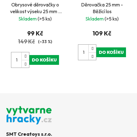
Obrysové děrovačky o
Děrovačka 25 mm -
velikost výseku 25 mm -
Běžící los
květina
Skladem
(>5 ks)
Skladem
(>5 ks)
99 Kč
109 Kč
149 Kč
(–33 %)
DO KOŠÍKU
DO KOŠÍKU
Z
á
p
a
t
SMT Creatoys s.r.o.
í