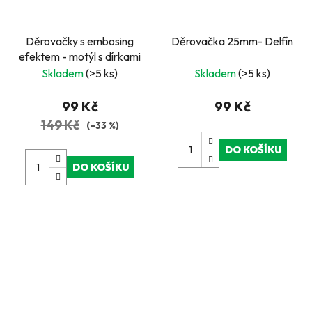
Děrovačky s embosing
Děrovačka 25mm- Delfín
efektem - motýl s dírkami
Skladem
(>5 ks)
Skladem
(>5 ks)
99 Kč
99 Kč
149 Kč
(–33 %)
DO KOŠÍKU
DO KOŠÍKU