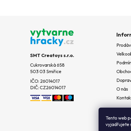
Z
á
Infor
p
Prodáv
a
Velkoo
t
SMT Creatoys s.r.o.
í
Podmín
Cukrovarská 658
503 03 Smiřice
Obchod
Doprav
IČO: 26014017
DIČ: CZ26014017
O nás
Kontak
Tento web p
vyjadřujete 