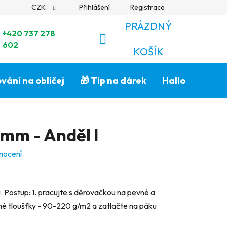
CZK
Přihlášení
Registrace
PRÁZDNÝ
+420 737 278
602
NÁKUPNÍ
KOŠÍK
KOŠÍK
vání na obličej
🎁 Tip na dárek
Halloween🎃
mm - Anděl I
nocení
 Postup: 1. pracujte s děrovačkou na pevné a
dné tloušťky - 90-220 g/m2 a zatlačte na páku