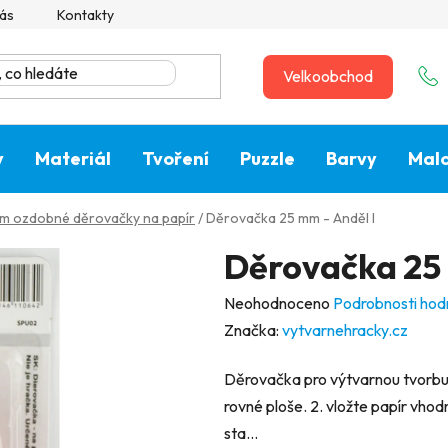
ás
Kontakty
Velkoobchod
y
Materiál
Tvoření
Puzzle
Barvy
Malo
m ozdobné děrovačky na papír
/
Děrovačka 25 mm - Anděl I
Děrovačka 25 
Průměrné
Neohodnoceno
Podrobnosti hod
hodnocení
Značka:
vytvarnehracky.cz
produktu
Děrovačka pro výtvarnou tvorbu.
je
rovné ploše. 2. vložte papír vho
0,0
sta...
z