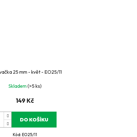
ačka 25 mm - květ - EO25/11
Skladem
(>5 ks)
149 Kč
DO KOŠÍKU
Kód:
EO25/11