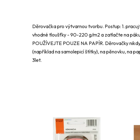
Děrovačka pro výtvarnou tvorbu. Postup: 1. pracujt
vhodné tloušťky - 90-220 g/m2 a zatlačte na páku
POUŽÍVEJTE POUZE NA PAPÍR. Děrovačky nikdy nep
(například na samolepicí štítky), na pěnovku, na p
3let.