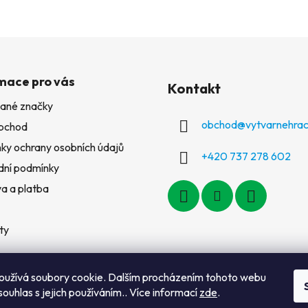
mace pro vás
Kontakt
ané značky
obchod
@
vytvarnehrac
bchod
ky ochrany osobních údajů
+420 737 278 602
ní podmínky
a a platba
ty
oužívá soubory cookie. Dalším procházením tohoto webu
souhlas s jejich používáním.. Více informací
zde
.