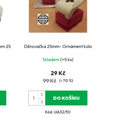
 25
Děrovačka 25mm- Ornament kolo
Skladem
(>5 ks)
29 Kč
99 Kč
(–70 %)
DO KOŠÍKU
Kód:
UIA32/50