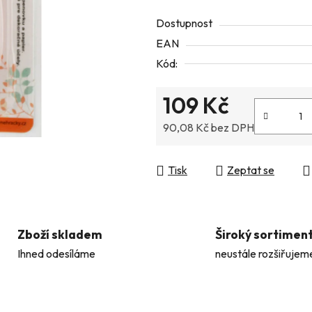
5
Dostupnost
hvězdiček.
EAN
Kód:
109 Kč
90,08 Kč bez DPH
Měrná cena:
Tisk
Zeptat se
Zboží skladem
Široký sortimen
Ihned odesíláme
neustále rozšiřujem