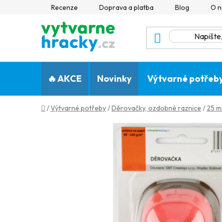
Přejít
Recenze
Doprava a platba
Blog
O n
na
obsah
🔥 AKCE
Novinky
Výtvarné potřeb
Domů
/
Výtvarné potřeby
/
Děrovačky, ozdobné raznice
/
25 m