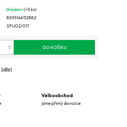
Skladem
(>5 ks)
8595146112882
SPU02/017
DO KOŠÍKU
Sdílet
t
Velkoobchod
e
jsme přimý dovozce