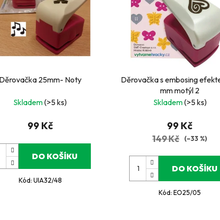
Děrovačka 25mm- Noty
Děrovačka s embosing efektem
mm motýl 2
Skladem
(>5 ks)
Skladem
(>5 ks)
99 Kč
99 Kč
149 Kč
(–33 %)
DO KOŠÍKU
DO KOŠÍKU
Kód:
UIA32/48
Kód:
EO25/05