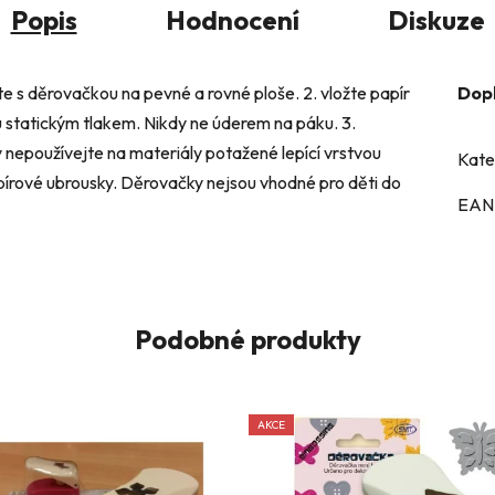
Popis
Hodnocení
Diskuze
e s děrovačkou na pevné a rovné ploše. 2. vložte papír
Dop
 statickým tlakem. Nikdy ne úderem na páku. 3.
oužívejte na materiály potažené lepící vrstvou
Kate
apírové ubrousky. Děrovačky nejsou vhodné pro děti do
EAN
Podobné produkty
AKCE