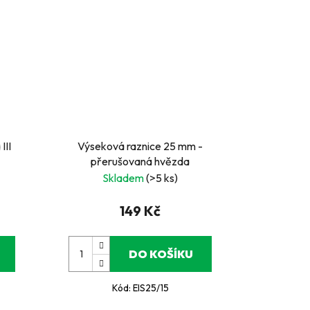
III
Výseková raznice 25 mm -
přerušovaná hvězda
Skladem
(>5 ks)
149 Kč
DO KOŠÍKU
Kód:
EIS25/15