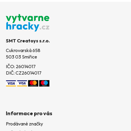
Z
á
p
a
t
SMT Creatoys s.r.o.
í
Cukrovarská 658
503 03 Smiřice
IČO: 26014017
DIČ: CZ26014017
Informace pro vás
Prodávané značky