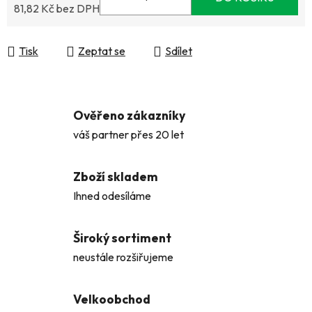
81,82 Kč bez DPH
Měrná cena:
Tisk
Zeptat se
Sdílet
Ověřeno zákazníky
váš partner přes 20 let
Zboží skladem
Ihned odesíláme
Široký sortiment
neustále rozšiřujeme
Velkoobchod