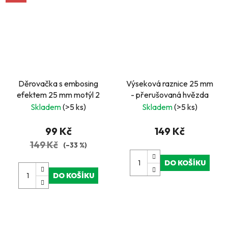
Děrovačka s embosing
Výseková raznice 25 mm
efektem 25 mm motýl 2
- přerušovaná hvězda
Skladem
(>5 ks)
Skladem
(>5 ks)
99 Kč
149 Kč
149 Kč
(–33 %)
DO KOŠÍKU
DO KOŠÍKU