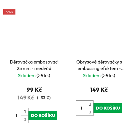
AKCE
Děrovačka embosovací
Obrysové děrovačky s
25 mm - medvěd
embossing efektem -
Krab
Skladem
(>5 ks)
Skladem
(>5 ks)
99 Kč
149 Kč
149 Kč
(–33 %)
DO KOŠÍKU
DO KOŠÍKU