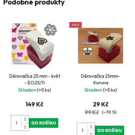
Podobné produkty
AKCE
Děrovačka 25 mm - květ
Děrovačka 25mm-
- EO25/11
Koruna
Skladem
(>5 ks)
Skladem
(>5 ks)
149 Kč
29 Kč
99 Kč
(–70 %)
DO KOŠÍKU
DO KOŠÍKU