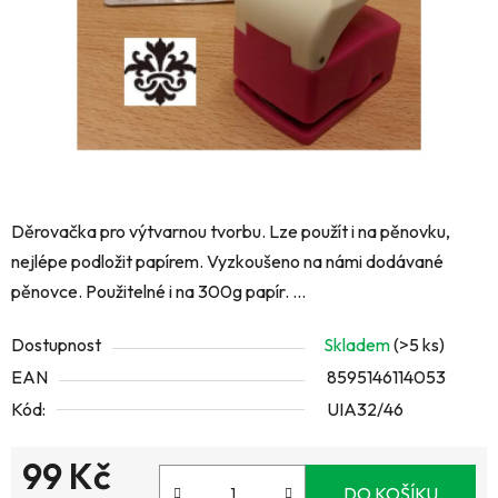
Děrovačka pro výtvarnou tvorbu. Lze použít i na pěnovku,
nejlépe podložit papírem. Vyzkoušeno na námi dodávané
pěnovce. Použitelné i na 300g papír. ...
Dostupnost
Skladem
(>5 ks)
EAN
8595146114053
Kód:
UIA32/46
99 Kč
DO KOŠÍKU