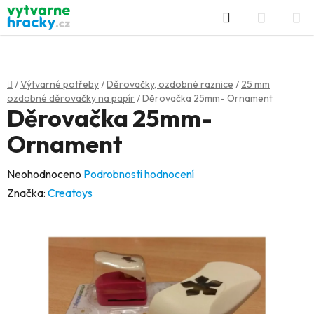
Přejít
Hledat
NÁKUP
na
KOŠÍK
obsah
Domů
/
Výtvarné potřeby
/
Děrovačky, ozdobné raznice
/
25 mm
ozdobné děrovačky na papír
/
Děrovačka 25mm- Ornament
Děrovačka 25mm-
Ornament
Průměrné
Neohodnoceno
Podrobnosti hodnocení
hodnocení
Značka:
Creatoys
produktu
je
0,0
z
5
hvězdiček.