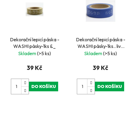
Dekorační lepicí páska -
Dekorační lepicí páska -
WASHI pásky-1ks &_
WASHI pásky-1ks.. live
does not...
Skladem
(>5 ks)
Skladem
(>5 ks)
39 Kč
39 Kč
DO KOŠÍKU
DO KOŠÍKU