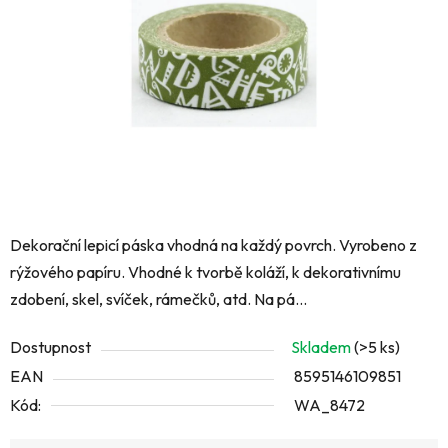
hvězdiček.
Dekorační lepicí páska vhodná na každý povrch. Vyrobeno z
rýžového papíru. Vhodné k tvorbě koláží, k dekorativnímu
zdobení, skel, svíček, rámečků, atd. Na pá...
Dostupnost
Skladem
(>5 ks)
EAN
8595146109851
Kód:
WA_8472