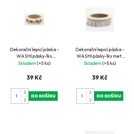
Dekorační lepicí páska -
Dekorační lepicí páska -
WASHI pásky-1ks
WASHI pásky-1ks metr
obličeje
zlatý v palcích 1-16
Skladem
(>5 ks)
Skladem
(>5 ks)
39 Kč
39 Kč
DO KOŠÍKU
DO KOŠÍKU