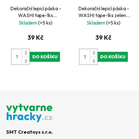
Dekorační lepicí páska -
Dekorační lepicí páska -
WASHI tape-1ks
WASHI tape-1ks zelené
Vintage, královská
hippies
Skladem
(>5 ks)
Skladem
(>5 ks)
koruna
39 Kč
39 Kč
DO KOŠÍKU
DO KOŠÍKU
Z
á
p
a
t
SMT Creatoys s.r.o.
í