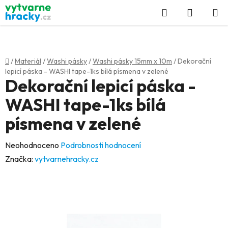
Přejít
Hledat
NÁKUP
na
KOŠÍK
obsah
Domů
/
Materiál
/
Washi pásky
/
Washi pásky 15mm x 10m
/
Dekorační
lepicí páska - WASHI tape-1ks bílá písmena v zelené
Dekorační lepicí páska -
WASHI tape-1ks bílá
písmena v zelené
Průměrné
Neohodnoceno
Podrobnosti hodnocení
hodnocení
Značka:
vytvarnehracky.cz
produktu
je
0,0
z
5