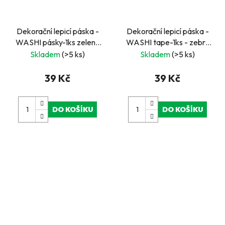
Dekorační lepicí páska -
Dekorační lepicí páska -
WASHI pásky-1ks zelená
WASHI tape-1ks - zebra
čísla
oranž
Skladem
(>5 ks)
Skladem
(>5 ks)
39 Kč
39 Kč
DO KOŠÍKU
DO KOŠÍKU