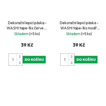
Dekorační lepicí páska -
Dekorační lepicí páska -
WASHI tape-1ks červená
WASHI tape-1ks modří
hvězda 5cípá v bílém
mimozemšťani
Skladem
(>5 ks)
Skladem
(>5 ks)
39 Kč
39 Kč
DO KOŠÍKU
DO KOŠÍKU