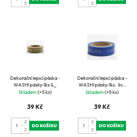
Dekorační lepicí páska -
Dekorační lepicí páska -
WASHI pásky-1ks &_
WASHI pásky-1ks.. live
does not...
Skladem
(>5 ks)
Skladem
(>5 ks)
39 Kč
39 Kč
DO KOŠÍKU
DO KOŠÍKU