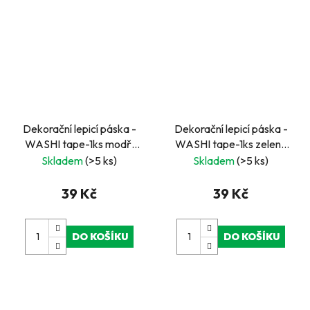
Dekorační lepicí páska -
Dekorační lepicí páska -
WASHI tape-1ks modří
WASHI tape-1ks zelené
mimozemšťani
hippies
Skladem
(>5 ks)
Skladem
(>5 ks)
39 Kč
39 Kč
DO KOŠÍKU
DO KOŠÍKU