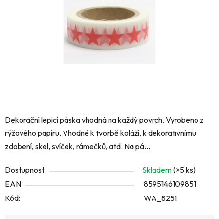
hvězdiček.
Dekorační lepicí páska vhodná na každý povrch. Vyrobeno z
rýžového papíru. Vhodné k tvorbě koláží, k dekorativnímu
zdobení, skel, svíček, rámečků, atd. Na pá...
Dostupnost
Skladem
(>5 ks)
EAN
8595146109851
Kód:
WA_8251