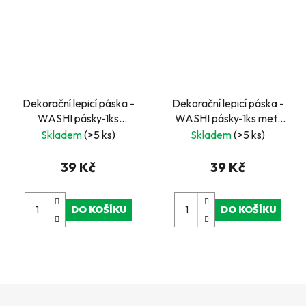
Dekorační lepicí páska -
Dekorační lepicí páska -
WASHI pásky-1ks
WASHI pásky-1ks metr
obličeje
červený
Skladem
(>5 ks)
Skladem
(>5 ks)
39 Kč
39 Kč
DO KOŠÍKU
DO KOŠÍKU
Z