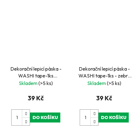
Dekorační lepicí páska -
Dekorační lepicí páska -
WASHI tape-1ks
WASHI tape-1ks - zebra
zamilované laně
oranž
Skladem
(>5 ks)
Skladem
(>5 ks)
39 Kč
39 Kč
DO KOŠÍKU
DO KOŠÍKU