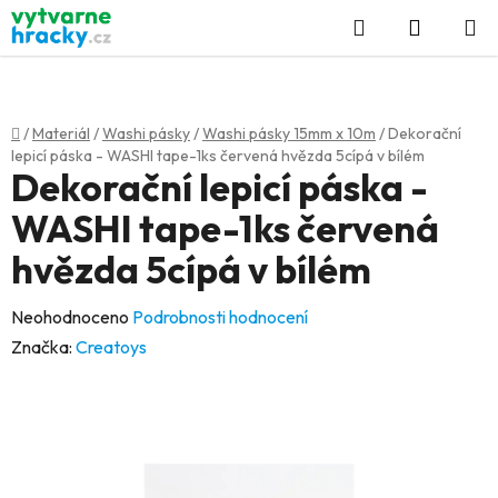
Přejít
Hledat
NÁKUP
na
KOŠÍK
obsah
Domů
/
Materiál
/
Washi pásky
/
Washi pásky 15mm x 10m
/
Dekorační
lepicí páska - WASHI tape-1ks červená hvězda 5cípá v bílém
Dekorační lepicí páska -
WASHI tape-1ks červená
hvězda 5cípá v bílém
Průměrné
Neohodnoceno
Podrobnosti hodnocení
hodnocení
Značka:
Creatoys
produktu
je
0,0
z
5