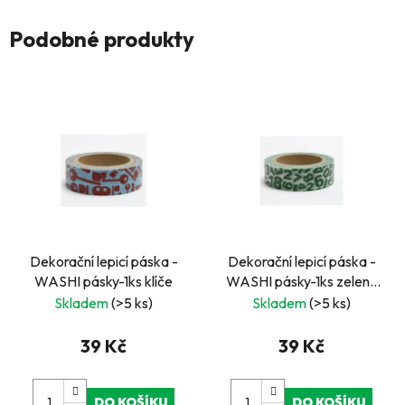
Podobné produkty
Dekorační lepicí páska -
Dekorační lepicí páska -
WASHI pásky-1ks klíče
WASHI pásky-1ks zelená
čísla
Skladem
(>5 ks)
Skladem
(>5 ks)
39 Kč
39 Kč
DO KOŠÍKU
DO KOŠÍKU