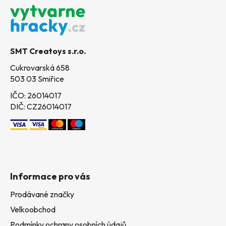
á
p
a
t
SMT Creatoys s.r.o.
í
Cukrovarská 658
503 03 Smiřice
IČO: 26014017
DIČ: CZ26014017
Informace pro vás
Prodávané značky
Velkoobchod
Podmínky ochrany osobních údajů