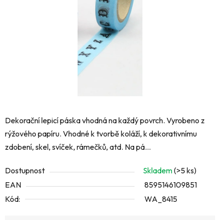
hvězdiček.
Dekorační lepicí páska vhodná na každý povrch. Vyrobeno z
rýžového papíru. Vhodné k tvorbě koláží, k dekorativnímu
zdobení, skel, svíček, rámečků, atd. Na pá...
Dostupnost
Skladem
(>5 ks)
EAN
8595146109851
Kód:
WA_8415