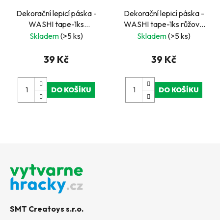
Dekorační lepicí páska -
Dekorační lepicí páska -
WASHI tape-1ks
WASHI tape-1ks růžová
zamilované laně
5cípá hvězda v bílé
Skladem
(>5 ks)
Skladem
(>5 ks)
39 Kč
39 Kč
DO KOŠÍKU
DO KOŠÍKU
Z
á
p
a
t
SMT Creatoys s.r.o.
í