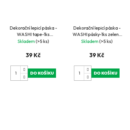
Dekorační lepicí páska -
Dekorační lepicí páska -
WASHI tape-1ks
WASHI pásky-1ks zelená
Vintage, královská
čísla
Skladem
(>5 ks)
Skladem
(>5 ks)
koruna
39 Kč
39 Kč
DO KOŠÍKU
DO KOŠÍKU