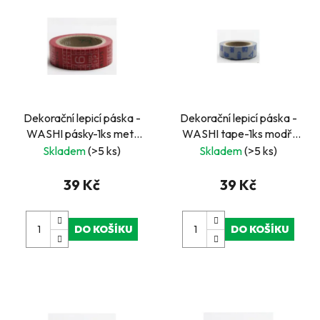
Dekorační lepicí páska -
Dekorační lepicí páska -
WASHI pásky-1ks metr
WASHI tape-1ks modří
červený
mimozemšťani
Skladem
(>5 ks)
Skladem
(>5 ks)
39 Kč
39 Kč
DO KOŠÍKU
DO KOŠÍKU