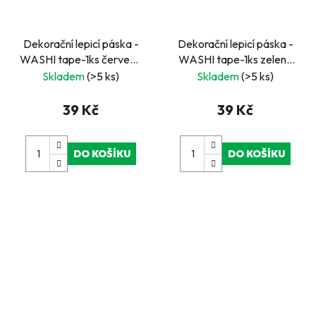
Dekorační lepicí páska -
Dekorační lepicí páska -
WASHI tape-1ks červená
WASHI tape-1ks zelené
hvězda 5cípá v bílém
hippies
Skladem
(>5 ks)
Skladem
(>5 ks)
39 Kč
39 Kč
DO KOŠÍKU
DO KOŠÍKU