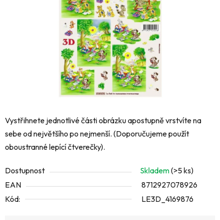
hvězdiček.
Vystřihnete jednotlivé části obrázku apostupně vrstvíte na
sebe od největšího po nejmenší. (Doporučujeme použít
oboustranné lepící čtverečky).
Dostupnost
Skladem
(>5 ks)
EAN
8712927078926
Kód:
LE3D_4169876