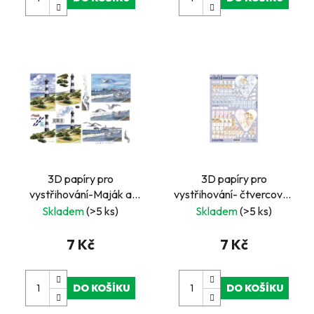
3D papíry pro
3D papíry pro
vystřihování-Maják a
vystřihování- čtvercové-
moře
svatební
Skladem
(>5 ks)
Skladem
(>5 ks)
7 Kč
7 Kč
DO KOŠÍKU
DO KOŠÍKU