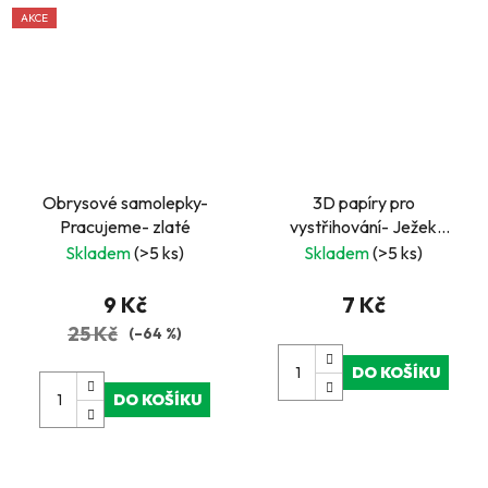
AKCE
Obrysové samolepky-
3D papíry pro
Pracujeme- zlaté
vystřihování- Ježek
opravář
Skladem
(>5 ks)
Skladem
(>5 ks)
9 Kč
7 Kč
25 Kč
(–64 %)
DO KOŠÍKU
DO KOŠÍKU