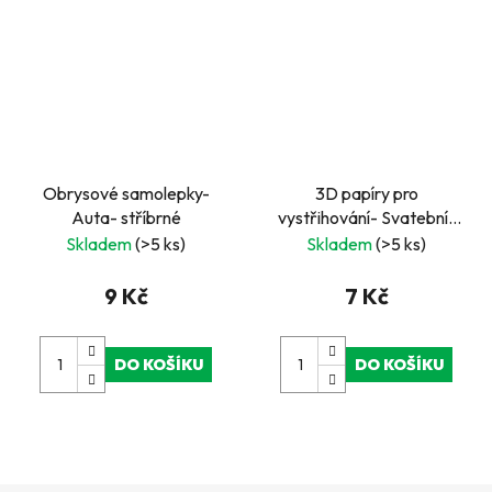
Obrysové samolepky-
3D papíry pro
Auta- stříbrné
vystřihování- Svatební-
nevěsta
Skladem
(>5 ks)
Skladem
(>5 ks)
9 Kč
7 Kč
DO KOŠÍKU
DO KOŠÍKU