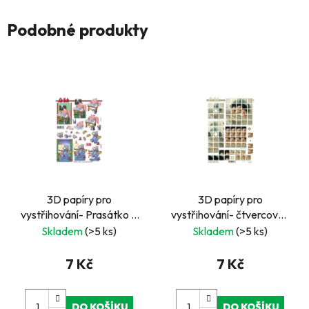
Podobné produkty
3D papíry pro
3D papíry pro
vystřihování- Prasátko a
vystřihování- čtvercové-
hroch malíři
psi pod deštníkem
Skladem
(>5 ks)
Skladem
(>5 ks)
7 Kč
7 Kč
DO KOŠÍKU
DO KOŠÍKU