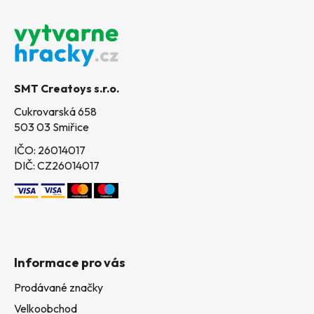
Z
á
p
a
t
SMT Creatoys s.r.o.
í
Cukrovarská 658
503 03 Smiřice
IČO: 26014017
DIČ: CZ26014017
Informace pro vás
Prodávané značky
Velkoobchod