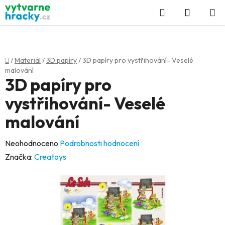
Přejít
Hledat
NÁKUP
na
KOŠÍK
obsah
Domů
/
Materiál
/
3D papíry
/
3D papíry pro vystřihování- Veselé
malování
3D papíry pro
vystřihování- Veselé
malování
Průměrné
Neohodnoceno
Podrobnosti hodnocení
hodnocení
Značka:
Creatoys
produktu
je
0,0
z
5