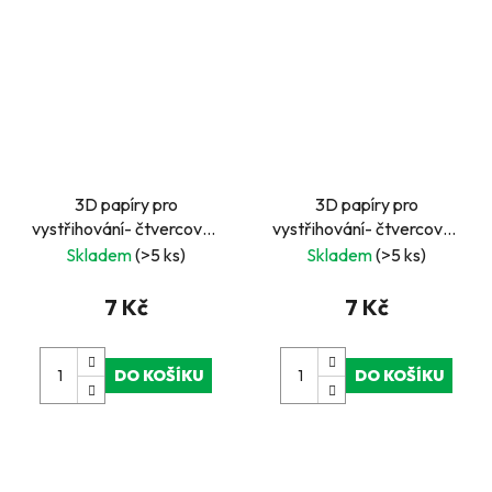
3D papíry pro
3D papíry pro
vystřihování- čtvercové-
vystřihování- čtvercové-
sloni a pandy
svatební
Skladem
(>5 ks)
Skladem
(>5 ks)
7 Kč
7 Kč
DO KOŠÍKU
DO KOŠÍKU