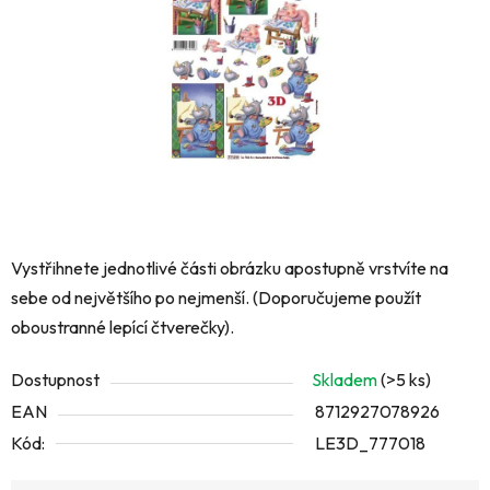
hvězdiček.
Vystřihnete jednotlivé části obrázku apostupně vrstvíte na
sebe od největšího po nejmenší. (Doporučujeme použít
oboustranné lepící čtverečky).
Dostupnost
Skladem
(>5 ks)
EAN
8712927078926
Kód:
LE3D_777018