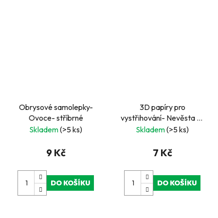
Obrysové samolepky-
3D papíry pro
Ovoce- stříbrné
vystřihování- Nevěsta 2-
pyramida
Skladem
(>5 ks)
Skladem
(>5 ks)
9 Kč
7 Kč
DO KOŠÍKU
DO KOŠÍKU