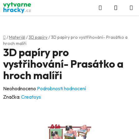
Přejít
Hledat
NÁKUP
na
KOŠÍK
obsah
Domů
/
Materiál
/
3D papíry
/
3D papíry pro vystřihování- Prasátko a
hroch malíři
3D papíry pro
vystřihování- Prasátko a
hroch malíři
Průměrné
Neohodnoceno
Podrobnosti hodnocení
hodnocení
Značka:
Creatoys
produktu
je
0,0
z
5