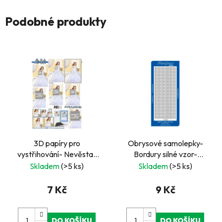
Podobné produkty
3D papíry pro
Obrysové samolepky-
vystřihování- Nevěsta-
Bordury silné vzor-
pyramida
stříbrné
Skladem
(>5 ks)
Skladem
(>5 ks)
7 Kč
9 Kč
DO KOŠÍKU
DO KOŠÍKU