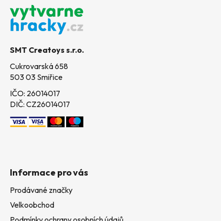
á
p
a
t
SMT Creatoys s.r.o.
í
Cukrovarská 658
503 03 Smiřice
IČO: 26014017
DIČ: CZ26014017
Informace pro vás
Prodávané značky
Velkoobchod
Podmínky ochrany osobních údajů