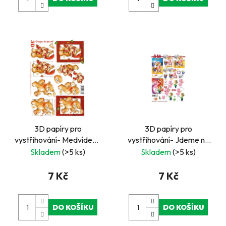
3D papíry pro
3D papíry pro
vystřihování- Medvídek s
vystřihování- Jdeme na
vánoční čepicí
pláž
Skladem
(>5 ks)
Skladem
(>5 ks)
7 Kč
7 Kč
DO KOŠÍKU
DO KOŠÍKU