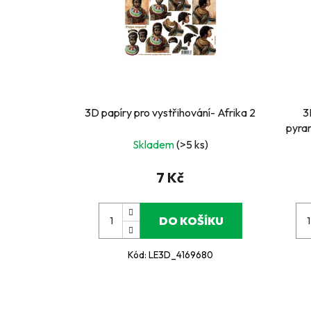
3D papíry pro vystřihování- Afrika 2
3
pyra
Skladem
(>5 ks)
7 Kč
DO KOŠÍKU
Kód:
LE3D_4169680