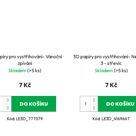
píry pro vystřihování- Vánoční
3D papíry pro vystřihování- 
zpívání
3 - střevíc
Skladem
(>5 ks)
Skladem
(>5 ks)
7 Kč
7 Kč
DO KOŠÍKU
DO KOŠÍKU
Kód:
LE3D_777079
Kód:
LE3D_4169667