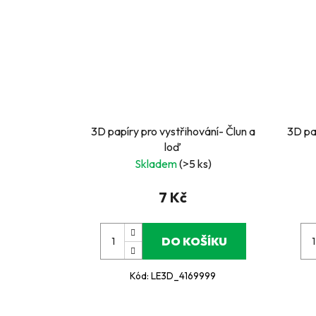
3D papíry pro vystřihování- Člun a
3D pa
loď
Skladem
(>5 ks)
7 Kč
DO KOŠÍKU
Kód:
LE3D_4169999