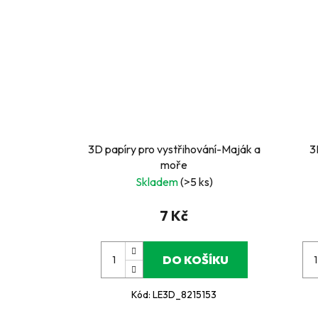
3D papíry pro vystřihování-Maják a
3
moře
Skladem
(>5 ks)
7 Kč
DO KOŠÍKU
Kód:
LE3D_8215153