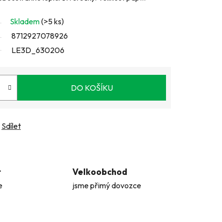
Skladem
(>5 ks)
8712927078926
LE3D_630206
DO KOŠÍKU
Sdílet
t
Velkoobchod
e
jsme přimý dovozce