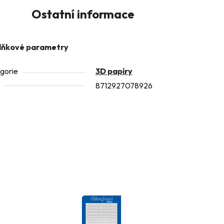
Ostatní informace
lňkové parametry
gorie
3D papíry
8712927078926