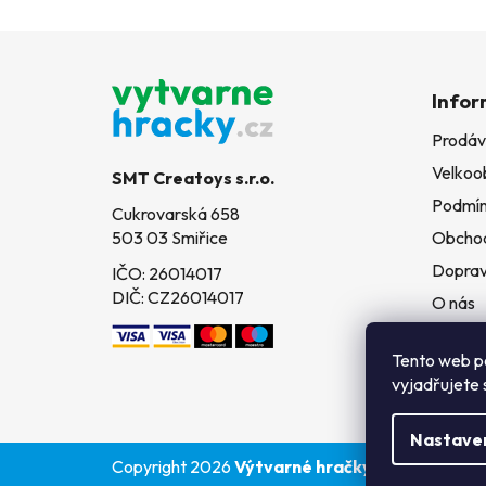
Z
á
Infor
p
Prodáv
a
Velkoo
t
SMT Creatoys s.r.o.
í
Podmín
Cukrovarská 658
503 03 Smiřice
Obchod
Doprav
IČO: 26014017
DIČ: CZ26014017
O nás
Kontak
Tento web p
vyjadřujete 
Nastave
Copyright 2026
Výtvarné hračky
. Všechna práv