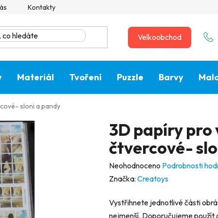
ás
Kontakty
Velkoobchod
y
Materiál
Tvoření
Puzzle
Barvy
Malo
rcové- sloni a pandy
3D papíry pro 
čtvercové- slo
Průměrné
Neohodnoceno
Podrobnosti hod
hodnocení
Značka:
Creatoys
produktu
Vystřihnete jednotlivé části obr
je
nejmenší. Doporučujeme použít ob
0,0