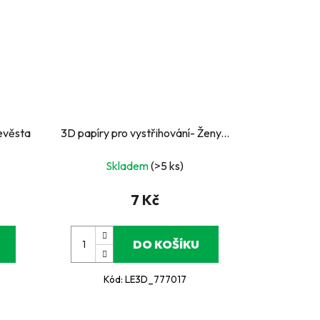
Nevěsta
3D papíry pro vystřihování- Ženy...
Skladem
(>5 ks)
7 Kč
DO KOŠÍKU
Kód:
LE3D_777017