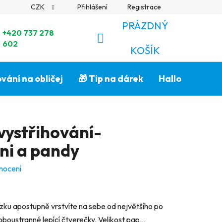
CZK
Přihlášení
Registrace
PRÁZDNÝ
+420 737 278
602
NÁKUPNÍ
KOŠÍK
KOŠÍK
vání na obličej
🎁 Tip na dárek
Halloween🎃
vystřihování-
ni a pandy
nocení
ázku apostupně vrstvíte na sebe od největšího po
oustranné lepící čtverečky. Velikost pap...