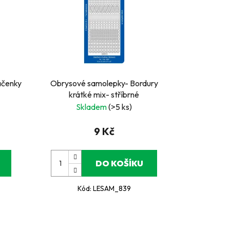
ačenky
Obrysové samolepky- Bordury
krátké mix- stříbrné
Skladem
(>5 ks)
9 Kč
DO KOŠÍKU
Kód:
LESAM_839