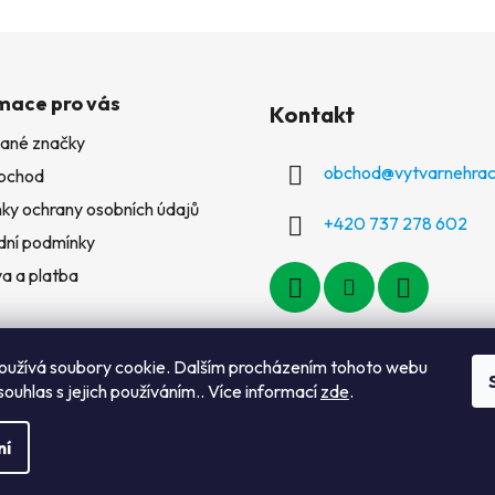
mace pro vás
Kontakt
ané značky
obchod
@
vytvarnehrac
bchod
ky ochrany osobních údajů
+420 737 278 602
ní podmínky
a a platba
ty
oužívá soubory cookie. Dalším procházením tohoto webu
souhlas s jejich používáním.. Více informací
zde
.
ní
a vyhrazena.