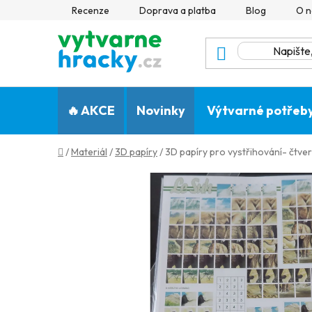
Přejít
Recenze
Doprava a platba
Blog
O n
na
obsah
🔥 AKCE
Novinky
Výtvarné potřeb
Domů
/
Materiál
/
3D papíry
/
3D papíry pro vystřihování- čtve