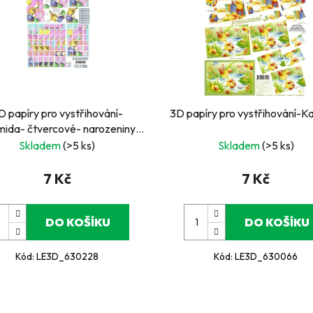
D papíry pro vystřihování-
3D papíry pro vystřihování-K
mida- čtvercové- narozeniny-
číslo 4
Skladem
(>5 ks)
Skladem
(>5 ks)
7 Kč
7 Kč
DO KOŠÍKU
DO KOŠÍKU
Kód:
LE3D_630228
Kód:
LE3D_630066