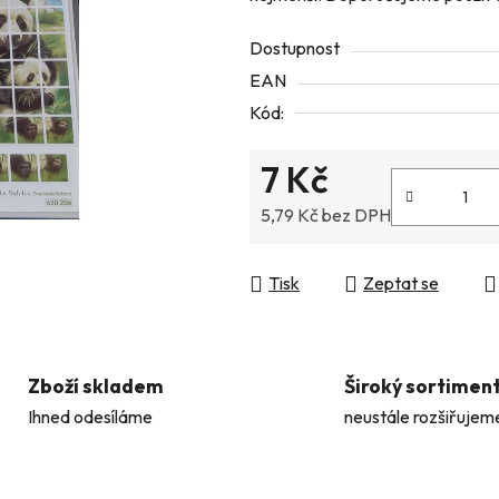
z
Dostupnost
5
EAN
hvězdiček.
Kód:
7 Kč
5,79 Kč bez DPH
Měrná cena:
Tisk
Zeptat se
Zboží skladem
Široký sortimen
Ihned odesíláme
neustále rozšiřujem