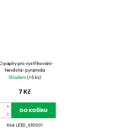
D papíry pro vystřihování-
Nevěsta- pyramida
Skladem
(>5 ks)
7 Kč
DO KOŠÍKU
Kód:
LE3D_630001