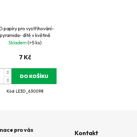
D papíry pro vystřihování-
pyramida- dítě v květině
Skladem
(>5 ks)
7 Kč
DO KOŠÍKU
Kód:
LE3D_630098
mace pro vás
Kontakt