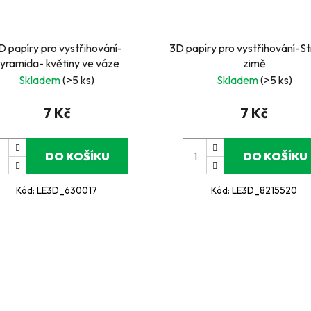
D papíry pro vystřihování-
3D papíry pro vystřihování-St
yramida- květiny ve váze
zimě
Skladem
(>5 ks)
Skladem
(>5 ks)
7 Kč
7 Kč
DO KOŠÍKU
DO KOŠÍKU
Kód:
LE3D_630017
Kód:
LE3D_8215520