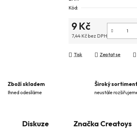
Kód:
z
5
9 Kč
hvězdiček.
7,44 Kč bez DPH
Měrná cena:
Tisk
Zeptat se
Zboží skladem
Široký sortimen
Ihned odesíláme
neustále rozšiřujem
Diskuze
Značka
Creatoys