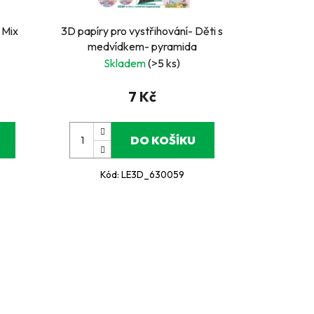
 Mix
3D papíry pro vystřihování- Děti s
medvídkem- pyramida
Skladem
(>5 ks)
7 Kč
DO KOŠÍKU
Kód:
LE3D_630059