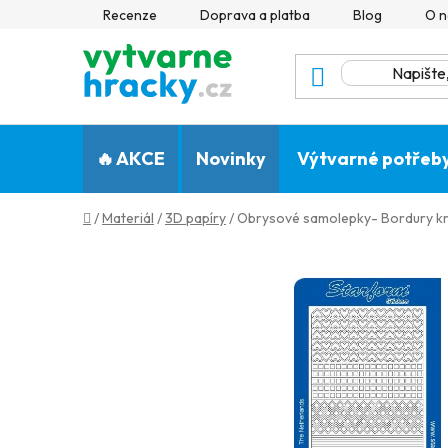
Přejít
Recenze
Doprava a platba
Blog
O n
na
obsah
🔥 AKCE
Novinky
Výtvarné potřeb
Domů
/
Materiál
/
3D papíry
/
Obrysové samolepky- Bordury krá