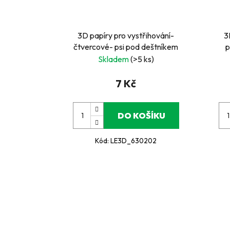
3D papíry pro vystřihování-
3
čtvercové- psi pod deštníkem
p
Skladem
(>5 ks)
7 Kč
DO KOŠÍKU
Kód:
LE3D_630202