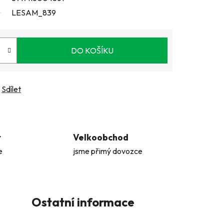
LESAM_839
DO KOŠÍKU
Sdílet
t
Velkoobchod
e
jsme přimý dovozce
Ostatní informace