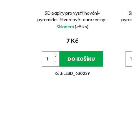
3D papíry pro vystřihování-
3
pyramida- čtvercové- narozeniny-
pyra
číslo 5
Skladem
(>5 ks)
7 Kč
DO KOŠÍKU
Kód:
LE3D_630229