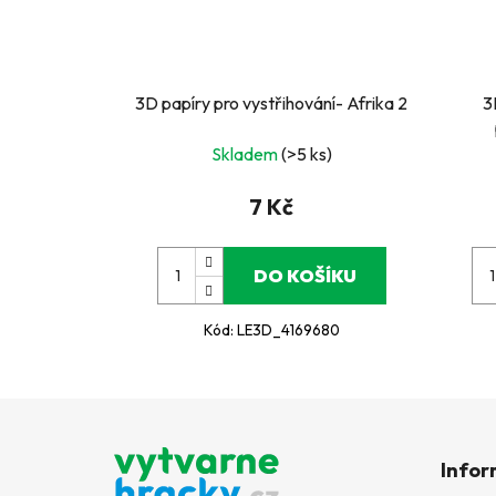
3D papíry pro vystřihování- Afrika 2
3
Skladem
(>5 ks)
7 Kč
DO KOŠÍKU
Kód:
LE3D_4169680
Z
á
Infor
p