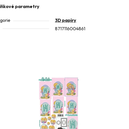
lňkové parametry
gorie
3D papíry
8717116004861