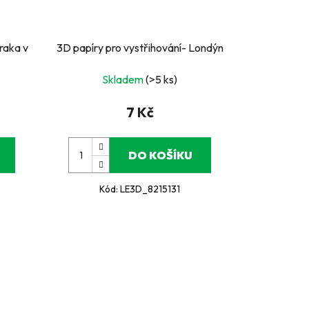
raka v
3D papíry pro vystřihování- Londýn
Skladem
(>5 ks)
7 Kč
DO KOŠÍKU
Kód:
LE3D_8215131