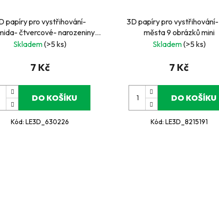
D papíry pro vystřihování-
3D papíry pro vystřihování-
mida- čtvercové- narozeniny-
města 9 obrázků mini
číslo 2
Skladem
(>5 ks)
Skladem
(>5 ks)
7 Kč
7 Kč
DO KOŠÍKU
DO KOŠÍKU
Kód:
LE3D_630226
Kód:
LE3D_8215191