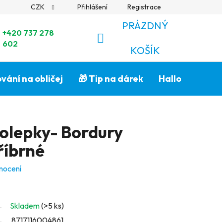
CZK
Přihlášení
Registrace
PRÁZDNÝ
+420 737 278
602
NÁKUPNÍ
KOŠÍK
KOŠÍK
vání na obličej
🎁 Tip na dárek
Halloween🎃
olepky- Bordury
říbrné
nocení
Skladem
(>5 ks)
8717116004861