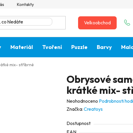
ás
Kontakty
Velkoobchod
y
Materiál
Tvoření
Puzzle
Barvy
Malo
tké mix- stříbrné
Obrysové sam
krátké mix- st
Průměrné
Neohodnoceno
Podrobnosti hod
hodnocení
Značka:
Creatoys
produktu
Dostupnost
je
EAN
0,0