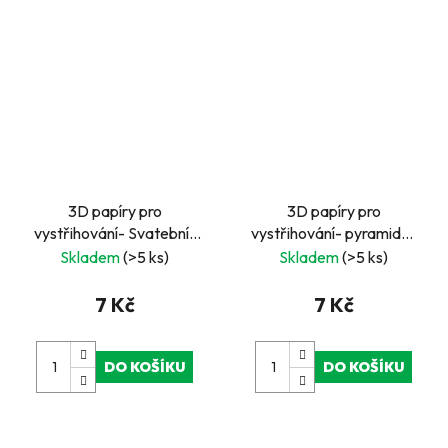
3D papíry pro
3D papíry pro
vystřihování- Svatební-
vystřihování- pyramida-
nevěsta
čtvercové- narozeniny-
Skladem
(>5 ks)
Skladem
(>5 ks)
číslo 3
7 Kč
7 Kč
DO KOŠÍKU
DO KOŠÍKU