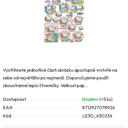
hvězdiček.
Vystřihnete jednotlivé části obrázku apostupně vrstvíte na
sebe od největšího po nejmenší. Doporučujeme použít
oboustranné lepící čtverečky. Velikost pap...
Dostupnost
Skladem
(>5 ks)
EAN
8712927078926
Kód:
LE3D_630234