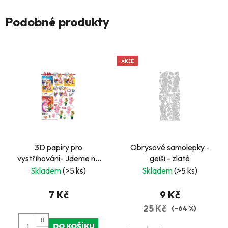
Podobné produkty
AKCE
3D papíry pro
Obrysové samolepky -
vystřihování- Jdeme na
geiši - zlaté
pláž
Skladem
(>5 ks)
Skladem
(>5 ks)
7 Kč
9 Kč
25 Kč
(–64 %)
DO KOŠÍKU