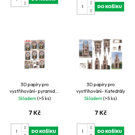
DO KOŠÍKU
3D papíry pro
3D papíry pro
vystřihování- pyramida-
vystřihování- Katedrály
květiny ve váze
Skladem
(>5 ks)
Skladem
(>5 ks)
7 Kč
7 Kč
DO KOŠÍKU
DO KOŠÍKU