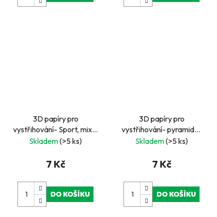
3D papíry pro
3D papíry pro
vystřihování- Sport, mix 9
vystřihování- pyramida-
mini obrázků
čtvercové- narozeniny-
Skladem
(>5 ks)
Skladem
(>5 ks)
číslo 4
7 Kč
7 Kč
DO KOŠÍKU
DO KOŠÍKU