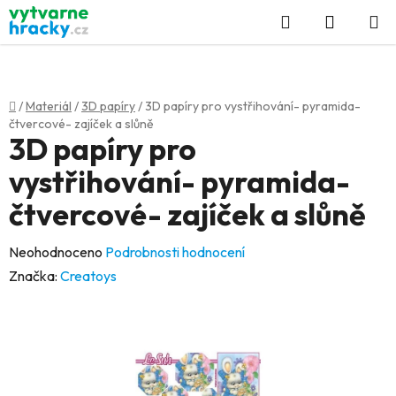
Přejít
Hledat
NÁKUP
na
KOŠÍK
obsah
Domů
/
Materiál
/
3D papíry
/
3D papíry pro vystřihování- pyramida-
čtvercové- zajíček a slůně
3D papíry pro
vystřihování- pyramida-
čtvercové- zajíček a slůně
Průměrné
Neohodnoceno
Podrobnosti hodnocení
hodnocení
Značka:
Creatoys
produktu
je
0,0
z
5