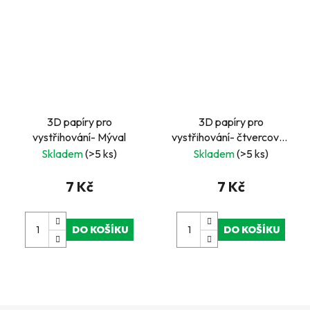
3D papíry pro
3D papíry pro
vystřihování- Mýval
vystřihování- čtvercové-
sloni a pandy
Skladem
(>5 ks)
Skladem
(>5 ks)
7 Kč
7 Kč
DO KOŠÍKU
DO KOŠÍKU