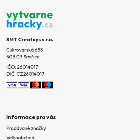
Z
á
p
a
t
SMT Creatoys s.r.o.
í
Cukrovarská 658
503 03 Smiřice
IČO: 26014017
DIČ: CZ26014017
Informace pro vás
Prodávané značky
Velkoobchod