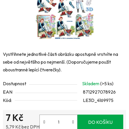
Vystřihnete jednotlivé části obrázku apostupně vrstvíte na
sebe od největšího po nejmenší. (Doporučujeme použít
oboustranné lepící čtverečky).
Dostupnost
Skladem
(>5 ks)
EAN
8712927078926
Kód:
LE3D_4169975
7 Kč
DO KOŠÍKU
5,79 Kč bez DPH