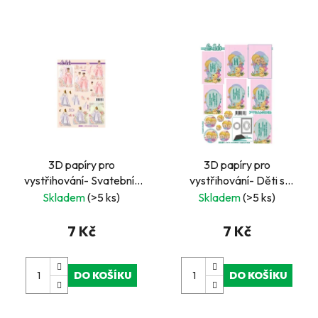
3D papíry pro
3D papíry pro
vystřihování- Svatební-
vystřihování- Děti s
nevěsta
medvídkem- pyramida
Skladem
(>5 ks)
Skladem
(>5 ks)
7 Kč
7 Kč
DO KOŠÍKU
DO KOŠÍKU