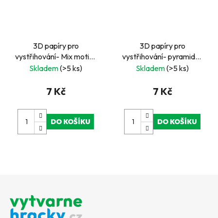
3D papíry pro
3D papíry pro
vystřihování- Mix motivů
vystřihování- pyramida-
technika, 9 obrázků mini
čtvercové- zajíček a
Skladem
(>5 ks)
Skladem
(>5 ks)
slůně
7 Kč
7 Kč
DO KOŠÍKU
DO KOŠÍKU
Z
á
p