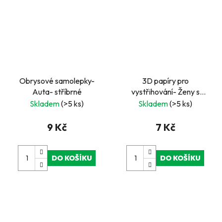
Obrysové samolepky-
3D papíry pro
Auta- stříbrné
vystřihování- Ženy s
vlkem a pumou
Skladem
(>5 ks)
Skladem
(>5 ks)
9 Kč
7 Kč
DO KOŠÍKU
DO KOŠÍKU