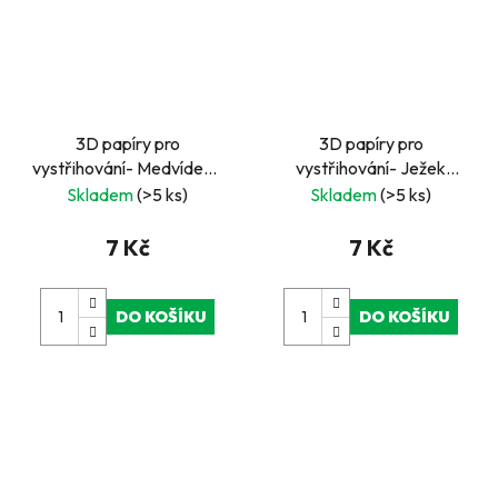
3D papíry pro
3D papíry pro
vystřihování- Medvídek s
vystřihování- Ježek
vánoční čepicí
opravář
Skladem
(>5 ks)
Skladem
(>5 ks)
7 Kč
7 Kč
DO KOŠÍKU
DO KOŠÍKU