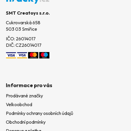
a
t
SMT Creatoys s.r.o.
í
Cukrovarská 658
503 03 Smiřice
IČO: 26014017
DIČ: CZ26014017
Informace pro vás
Prodávané značky
Velkoobchod
Podmínky ochrany osobních údajů
Obchodní podmínky
Doprava a platba