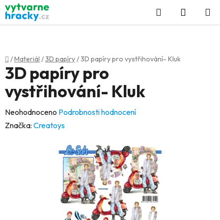
Přejít
Hledat
NÁKUP
na
KOŠÍK
obsah
Domů
/
Materiál
/
3D papíry
/
3D papíry pro vystřihování- Kluk
3D papíry pro
vystřihování- Kluk
Průměrné
Neohodnoceno
Podrobnosti hodnocení
hodnocení
Značka:
Creatoys
produktu
je
0,0
z
5
hvězdiček.