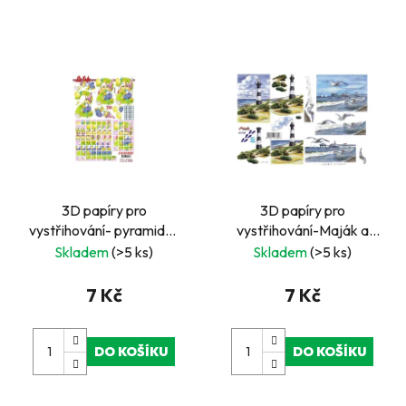
3D papíry pro
3D papíry pro
vystřihování- pyramida-
vystřihování-Maják a
čtvercové- narozeniny-
moře
Skladem
(>5 ks)
Skladem
(>5 ks)
číslo 2
7 Kč
7 Kč
DO KOŠÍKU
DO KOŠÍKU