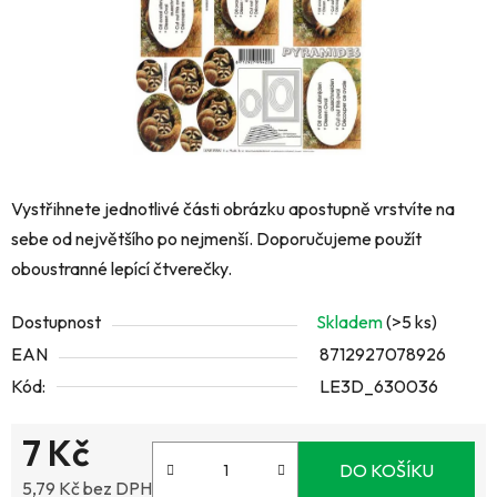
Vystřihnete jednotlivé části obrázku apostupně vrstvíte na
sebe od největšího po nejmenší. Doporučujeme použít
oboustranné lepící čtverečky.
Dostupnost
Skladem
(>5 ks)
EAN
8712927078926
Kód:
LE3D_630036
7 Kč
DO KOŠÍKU
5,79 Kč bez DPH