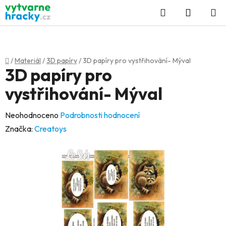
Přejít
Hledat
NÁKUP
na
KOŠÍK
obsah
Domů
/
Materiál
/
3D papíry
/
3D papíry pro vystřihování- Mýval
3D papíry pro
vystřihování- Mýval
Průměrné
Neohodnoceno
Podrobnosti hodnocení
hodnocení
Značka:
Creatoys
produktu
je
0,0
z
5
hvězdiček.