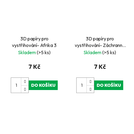
3D papíry pro
3D papíry pro
vystřihování- Afrika 3
vystřihování- Záchranná
služba
Skladem
(>5 ks)
Skladem
(>5 ks)
7 Kč
7 Kč
DO KOŠÍKU
DO KOŠÍKU