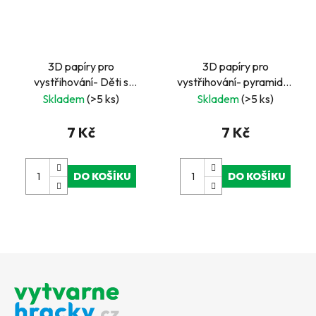
3D papíry pro
3D papíry pro
vystřihování- Děti s
vystřihování- pyramida-
medvídkem- pyramida
čtvercové- zajíček a
Skladem
(>5 ks)
Skladem
(>5 ks)
slůně
7 Kč
7 Kč
DO KOŠÍKU
DO KOŠÍKU
Z
á
p