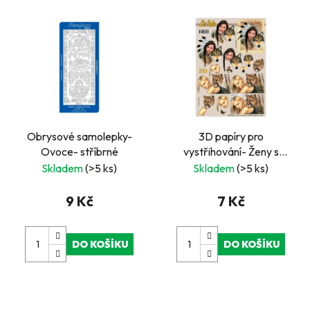
Obrysové samolepky-
3D papíry pro
Ovoce- stříbrné
vystřihování- Ženy s
vlkem a pumou
Skladem
(>5 ks)
Skladem
(>5 ks)
9 Kč
7 Kč
DO KOŠÍKU
DO KOŠÍKU