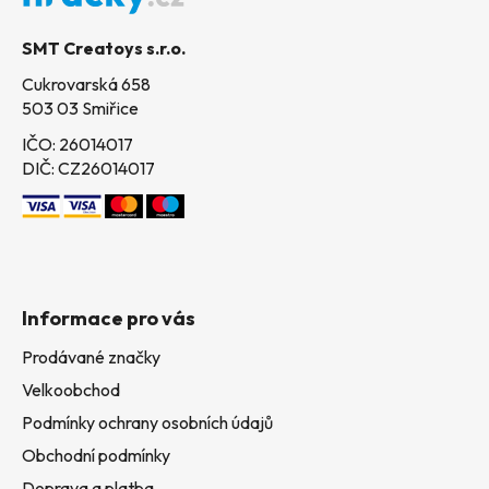
a
t
SMT Creatoys s.r.o.
í
Cukrovarská 658
503 03 Smiřice
IČO: 26014017
DIČ: CZ26014017
Informace pro vás
Prodávané značky
Velkoobchod
Podmínky ochrany osobních údajů
Obchodní podmínky
Doprava a platba