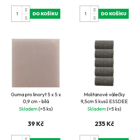
DO KOŠÍKU
DO KOŠÍKU
Guma pro linoryt 5 x 5 x
Molitanové válečky
0,9 cm - bílá
9,5cm 5 kusů ESSDEE
Skladem
(>5 ks)
Skladem
(>5 ks)
39 Kč
235 Kč