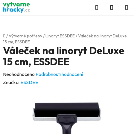
Přejít
Hledat
NÁKUP
na
KOŠÍK
obsah
Domů
/
Výtvarné potřeby
/
Linoryt ESSDEE
/
Váleček na linoryt DeLuxe
15 cm, ESSDEE
Váleček na linoryt DeLuxe
15 cm, ESSDEE
Průměrné
Neohodnoceno
Podrobnosti hodnocení
hodnocení
Značka:
ESSDEE
produktu
je
0,0
z
5
hvězdiček.