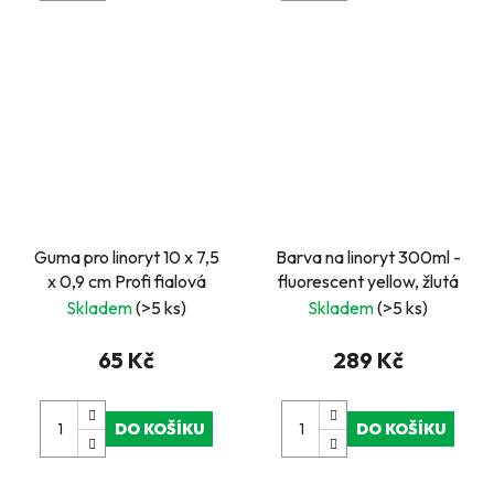
Guma pro linoryt 10 x 7,5
Barva na linoryt 300ml -
x 0,9 cm Profi fialová
fluorescent yellow, žlutá
Skladem
(>5 ks)
Skladem
(>5 ks)
65 Kč
289 Kč
DO KOŠÍKU
DO KOŠÍKU