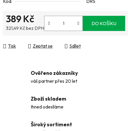
Kód:
DR5
389 Kč
DO KOŠÍKU
321,49 Kč bez DPH
Měrná cena:
Tisk
Zeptat se
Sdílet
Ověřeno zákazníky
váš partner přes 20 let
Zboží skladem
Ihned odesíláme
Široký sortiment