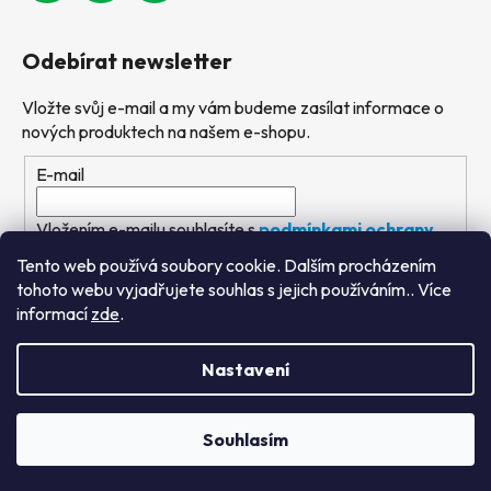
Odebírat newsletter
Vložte svůj e-mail a my vám budeme zasílat informace o
nových produktech na našem e-shopu.
E-mail
Vložením e-mailu souhlasíte s
podmínkami ochrany
osobních údajů
Tento web používá soubory cookie. Dalším procházením
tohoto webu vyjadřujete souhlas s jejich používáním.. Více
PŘIHLÁSIT SE
informací
zde
.
Nastavení
Vytvořil Shoptet
&
PekneWeby
Souhlasím
Copyright 2026
Výtvarné hračky
. Všechna práva
vyhrazena.