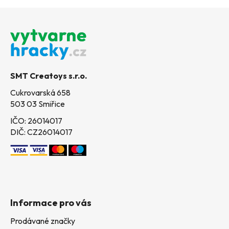
Z
á
p
a
t
SMT Creatoys s.r.o.
í
Cukrovarská 658
503 03 Smiřice
IČO: 26014017
DIČ: CZ26014017
Informace pro vás
Prodávané značky