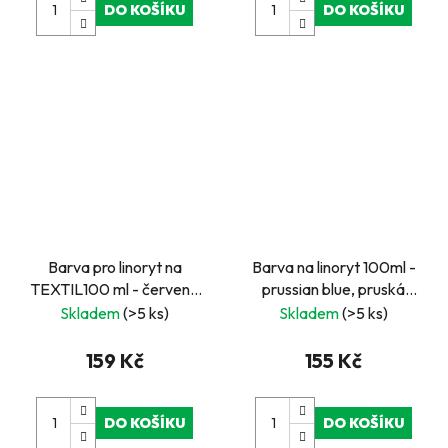
DO KOŠÍKU
DO KOŠÍKU
Barva pro linoryt na
Barva na linoryt 100ml -
TEXTIL100 ml - červená
prussian blue, pruská
ESSDEE
modrá
Skladem
(>5 ks)
Skladem
(>5 ks)
159 Kč
155 Kč
DO KOŠÍKU
DO KOŠÍKU