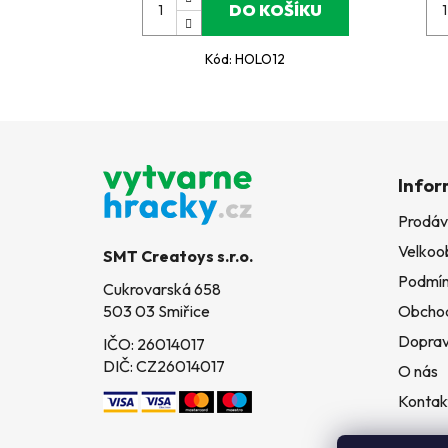
DO KOŠÍKU
Kód:
HOLO12
Z
á
Infor
p
Prodáv
a
Velkoo
t
SMT Creatoys s.r.o.
í
Podmín
Cukrovarská 658
503 03 Smiřice
Obchod
Doprav
IČO: 26014017
DIČ: CZ26014017
O nás
Kontak