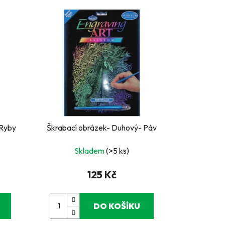
 Ryby
Škrabací obrázek- Duhový- Páv
Skladem
(>5 ks)
125 Kč
DO KOŠÍKU