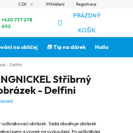
CZK
Přihlášení
Registrace
PRÁZDNÝ
+420 737 278
602
NÁKUPNÍ
KOŠÍK
KOŠÍK
vání na obličej
🎁 Tip na dárek
Halloween🎃
k - Delfíni
NGNICKEL Stříbrný
brázek - Delfíni
nocení
vyškrabovací obrázek. Sada obsahuje obrázek
rabací pero a vzorek na vyzkoušení. Po seškrábání