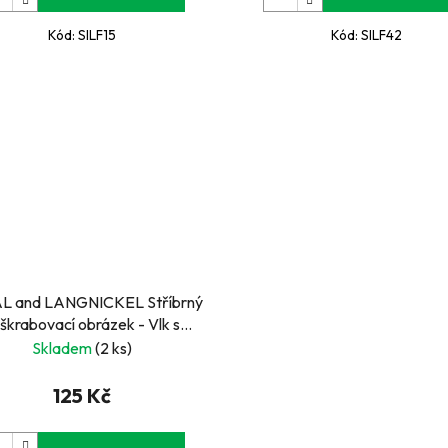
Kód:
SILF15
Kód:
SILF42
L and LANGNICKEL Stříbrný
škrabovací obrázek - Vlk s
měsícem
Skladem
(2 ks)
125 Kč