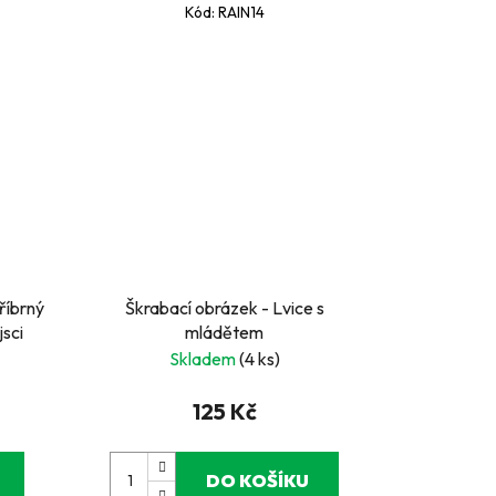
Kód:
RAIN14
íbrný
Škrabací obrázek - Lvice s
brázek - Pejsci
mládětem
Skladem
(4 ks)
125 Kč
DO KOŠÍKU