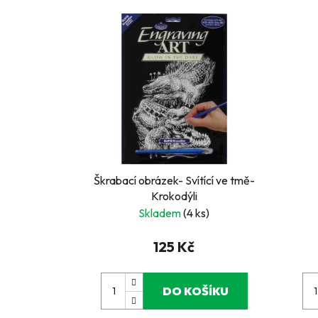
Škrabací obrázek- Svítící ve tmě-
Krokodýli
Skladem
(4 ks)
125 Kč
DO KOŠÍKU