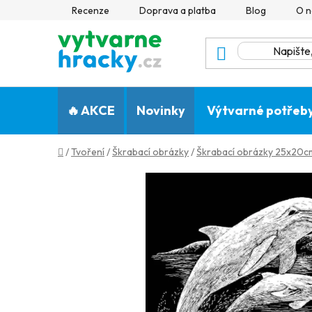
Přejít
Recenze
Doprava a platba
Blog
O n
na
obsah
🔥 AKCE
Novinky
Výtvarné potřeb
Domů
/
Tvoření
/
Škrabací obrázky
/
Škrabací obrázky 25x20cm