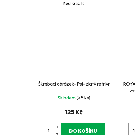
Kód:
GLO16
Škrabací obrázek- Psi- zlatý retrívr
ROYA
Skladem
(>5 ks)
125 Kč
DO KOŠÍKU