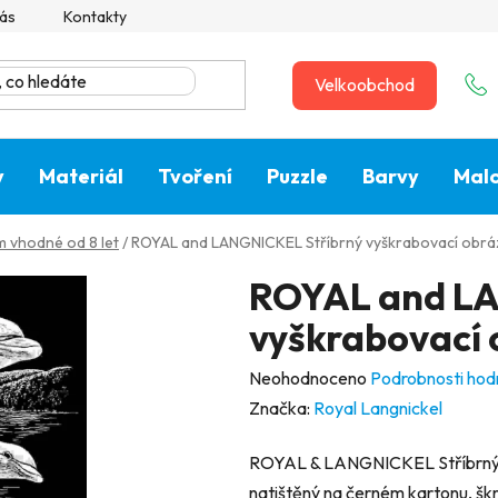
ás
Kontakty
Velkoobchod
y
Materiál
Tvoření
Puzzle
Barvy
Malo
 vhodné od 8 let
/
ROYAL and LANGNICKEL Stříbrný vyškrabovací obráze
ROYAL and LA
vyškrabovací o
Průměrné
Neohodnoceno
Podrobnosti hod
hodnocení
Značka:
Royal Langnickel
produktu
ROYAL & LANGNICKEL Stříbrný 
je
natištěný na černém kartonu, šk
0,0