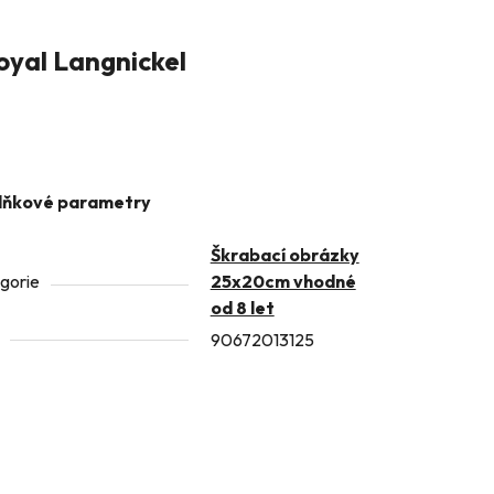
yal Langnickel
lňkové parametry
Škrabací obrázky
gorie
25x20cm vhodné
od 8 let
90672013125