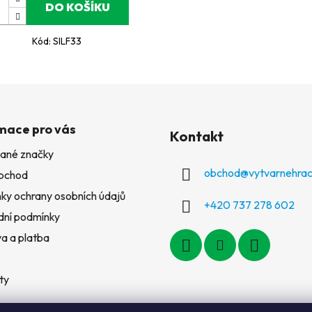
DO KOŠÍKU
Kód:
SILF33
mace pro vás
Kontakt
ané značky
obchod
@
vytvarnehrac
bchod
ky ochrany osobních údajů
+420 737 278 602
ní podmínky
a a platba
ty