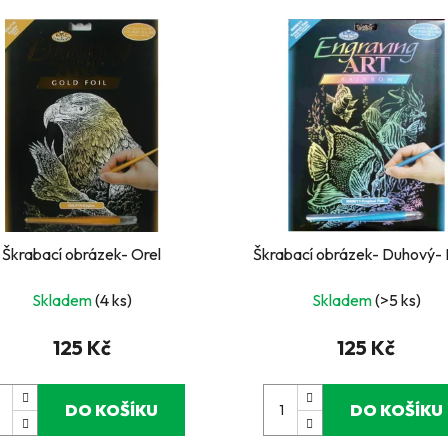
Škrabací obrázek- Orel
Škrabací obrázek- Duhový-
Skladem
(4 ks)
Skladem
(>5 ks)
125 Kč
125 Kč
DO KOŠÍKU
DO KOŠÍKU