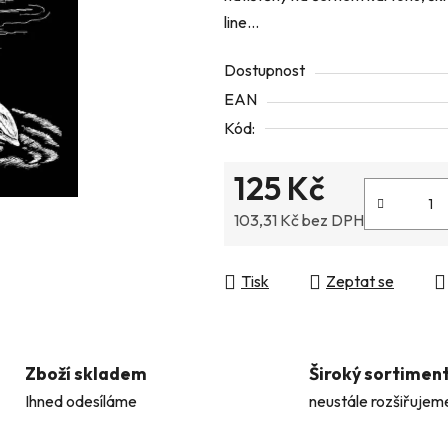
line...
z
5
Dostupnost
hvězdiček.
EAN
Kód:
125 Kč
103,31 Kč bez DPH
Měrná cena:
Tisk
Zeptat se
Zboží skladem
Široký sortimen
Ihned odesíláme
neustále rozšiřujem