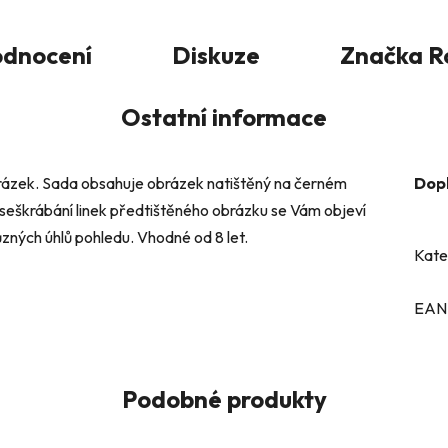
dnocení
Diskuze
Značka
Ro
Ostatní informace
zek. Sada obsahuje obrázek natištěný na černém
Dop
 seškrábání linek předtištěného obrázku se Vám objeví
ůzných úhlů pohledu. Vhodné od 8 let.
Kate
EAN
Podobné produkty