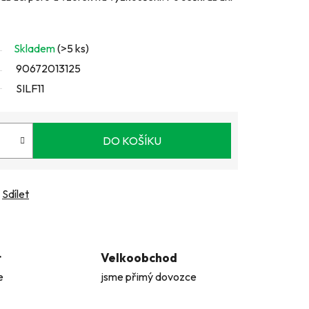
Skladem
(>5 ks)
90672013125
SILF11
DO KOŠÍKU
Sdílet
t
Velkoobchod
e
jsme přimý dovozce