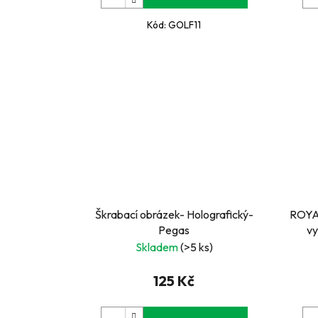
Kód:
GOLF11
Škrabací obrázek- Holografický-
ROYA
Pegas
vy
Skladem
(>5 ks)
125 Kč