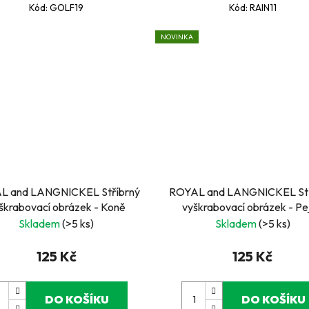
Kód:
GOLF19
Kód:
RAIN11
NOVINKA
L and LANGNICKEL Stříbrný
ROYAL and LANGNICKEL Stř
vyškrabovací obrázek - Koně
vyškrabovací o
Skladem
(>5 ks)
Skladem
(>5 ks)
125 Kč
125 Kč
DO KOŠÍKU
DO KOŠÍKU