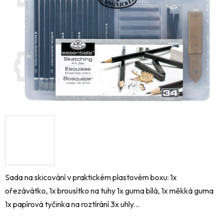
hvězdiček.
Sada na skicování v praktickém plastovém boxu: 1x
ořezávátko, 1x brousítko na tuhy 1x guma bílá, 1x měkká guma
1x papírová tyčinka na roztírání 3x uhly...