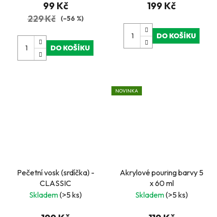
99 Kč
199 Kč
229 Kč
(–56 %)
DO KOŠÍKU
DO KOŠÍKU
NOVINKA
Pečetní vosk (srdíčka) -
Akrylové pouring barvy 5
CLASSIC
x 60 ml
Skladem
(>5 ks)
Skladem
(>5 ks)