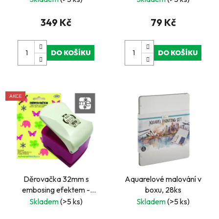
349 Kč
79 Kč
DO KOŠÍKU
DO KOŠÍKU
AKCE
Děrovačka 32mm s
Aquarelové malování v
embosing efektem -
boxu, 28ks
nápis ME
Skladem
(>5 ks)
Skladem
(>5 ks)