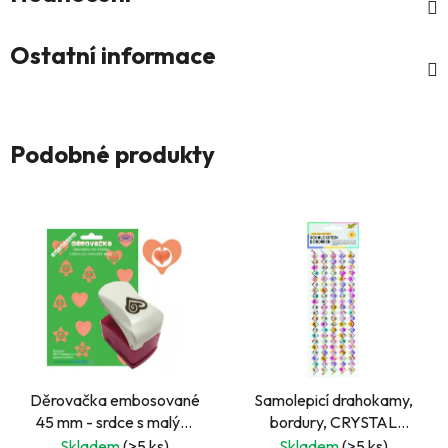
Ostatní informace
Podobné produkty
Děrovačka embosované
Samolepicí drahokamy,
45 mm - srdce s malým
bordury, CRYSTAL
srdíčkem
CANDY
Skladem
(>5 ks)
Skladem
(>5 ks)