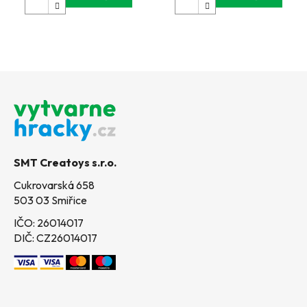
Z
á
p
a
t
SMT Creatoys s.r.o.
í
Cukrovarská 658
503 03 Smiřice
IČO: 26014017
DIČ: CZ26014017