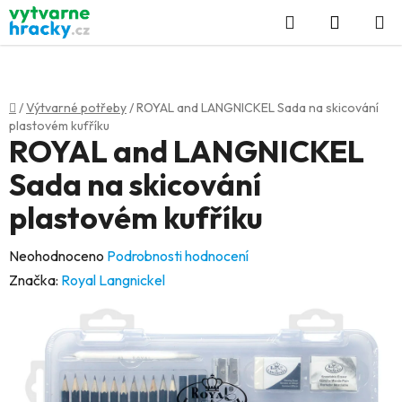
Přejít
Hledat
NÁKUP
na
KOŠÍK
obsah
Domů
/
Výtvarné potřeby
/
ROYAL and LANGNICKEL Sada na skicování
plastovém kufříku
ROYAL and LANGNICKEL
Sada na skicování
plastovém kufříku
Průměrné
Neohodnoceno
Podrobnosti hodnocení
hodnocení
Značka:
Royal Langnickel
produktu
je
0,0
z
5