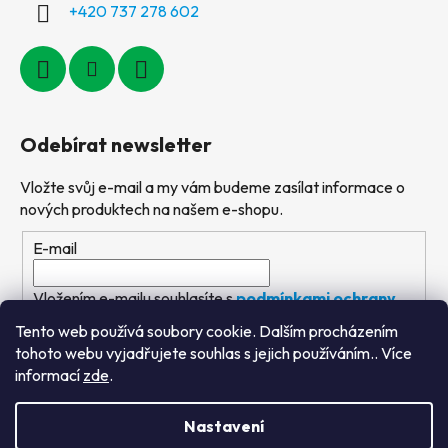
+420 737 278 602
Odebírat newsletter
Vložte svůj e-mail a my vám budeme zasílat informace o
nových produktech na našem e-shopu.
E-mail
Vložením e-mailu souhlasíte s
podmínkami ochrany
osobních údajů
Tento web používá soubory cookie. Dalším procházením
tohoto webu vyjadřujete souhlas s jejich používáním.. Více
PŘIHLÁSIT SE
informací
zde
.
Nastavení