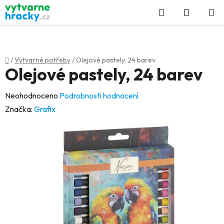
Přejít
Hledat
NÁKUP
na
KOŠÍK
obsah
Domů
/
Výtvarné potřeby
/
Olejové pastely, 24 barev
Olejové pastely, 24 barev
Průměrné
Neohodnoceno
Podrobnosti hodnocení
hodnocení
Značka:
Grafix
produktu
je
0,0
z
5
hvězdiček.