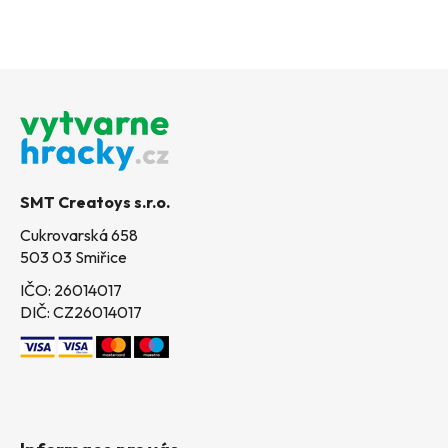
Z
á
p
a
t
SMT Creatoys s.r.o.
í
Cukrovarská 658
503 03 Smiřice
IČO: 26014017
DIČ: CZ26014017