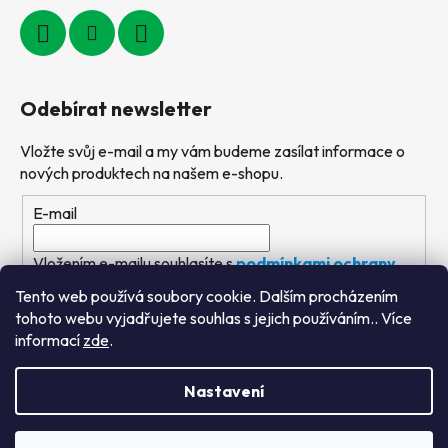
Odebírat newsletter
Vložte svůj e-mail a my vám budeme zasílat informace o
nových produktech na našem e-shopu.
E-mail
Vložením e-mailu souhlasíte s
podmínkami ochrany
osobních údajů
Tento web používá soubory cookie. Dalším procházením
tohoto webu vyjadřujete souhlas s jejich používáním.. Více
PŘIHLÁSIT SE
informací
zde
.
Nastavení
Vytvořil Shoptet
&
PekneWeby