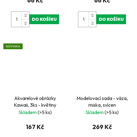
66 Kč
66 Kč
DO KOŠÍKU
DO KOŠÍKU
NOVINKA
Akvarelové obrázky
Modelovací sada - váza,
Kawaii, 3ks - květiny
miska, svícen
Skladem
(>5 ks)
Skladem
(>5 ks)
167 Kč
269 Kč