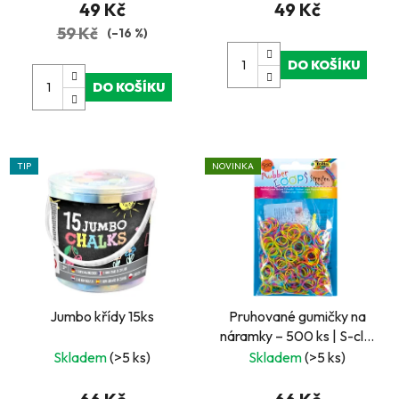
49 Kč
49 Kč
59 Kč
(–16 %)
DO KOŠÍKU
DO KOŠÍKU
TIP
NOVINKA
Jumbo křídy 15ks
Pruhované gumičky na
náramky – 500 ks | S-clip
spony a háček
Skladem
(>5 ks)
Skladem
(>5 ks)