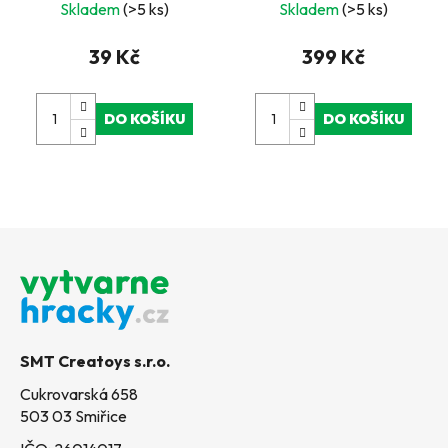
55 ks, mix barev a
samolepicí
Skladem
(>5 ks)
Skladem
(>5 ks)
velikostí
39 Kč
399 Kč
DO KOŠÍKU
DO KOŠÍKU
Z
á
p
a
t
SMT Creatoys s.r.o.
í
Cukrovarská 658
503 03 Smiřice