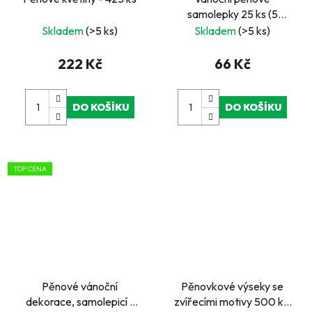
samolepky 25 ks (5
motivů)
Skladem
(>5 ks)
Skladem
(>5 ks)
222 Kč
66 Kč
DO KOŠÍKU
DO KOŠÍKU
TOP CENA
Pěnové vánoční
Pěnovkové výseky se
dekorace, samolepicí -
zvířecími motivy 500 ks,