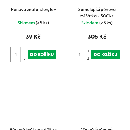
Pěnová žirafa, slon, lev
Samolepící pěnová
zvířátka - 500ks
Skladem
(>5 ks)
Skladem
(>5 ks)
39 Kč
305 Kč
DO KOŠÍKU
DO KOŠÍKU
Pěnové květiny - 425 ks
Vánoční pěnové