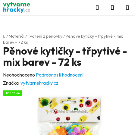
Přejít
Hledat
NÁKUP
na
KOŠÍK
obsah
Domů
/
Materiál
/
Tvoření z pěnovky
/
Pěnové kytičky - třpytivé - mix
barev - 72 ks
Pěnové kytičky - třpytivé -
mix barev - 72 ks
Průměrné
Neohodnoceno
Podrobnosti hodnocení
hodnocení
Značka:
vytvarnehracky.cz
produktu
TOP CENA
je
0,0
z
5
hvězdiček.