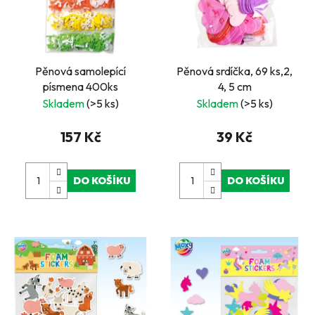
Pěnová samolepící
Pěnová srdíčka, 69 ks,2,
písmena 400ks
4, 5 cm
Skladem
(>5 ks)
Skladem
(>5 ks)
157 Kč
39 Kč
DO KOŠÍKU
DO KOŠÍKU