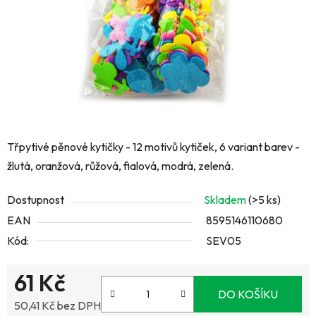
Třpytivé pěnové kytičky - 12 motivů kytiček, 6 variant barev -
žlutá, oranžová, růžová, fialová, modrá, zelená.
Dostupnost
Skladem
(>5 ks)
EAN
8595146110680
Kód:
SEV05
61 Kč
DO KOŠÍKU
50,41 Kč bez DPH