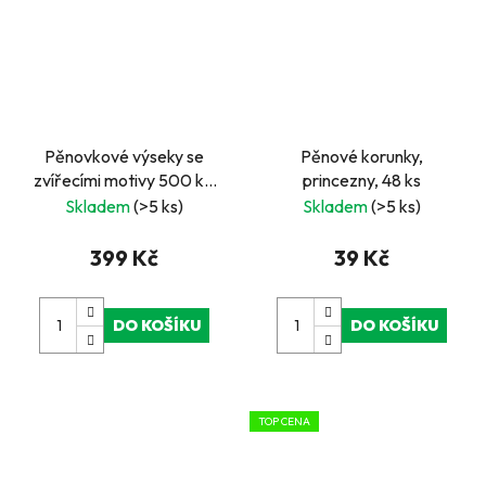
Pěnovkové výseky se
Pěnové korunky,
zvířecími motivy 500 ks,
princezny, 48 ks
samolepicí
Skladem
(>5 ks)
Skladem
(>5 ks)
399 Kč
39 Kč
DO KOŠÍKU
DO KOŠÍKU
TOP CENA