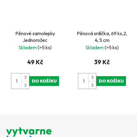
Pěnové samolepky
Pěnová srdíčka, 69 ks,2,
Jednorožec
4, 5 cm
Skladem
(>5 ks)
Skladem
(>5 ks)
49 Kč
39 Kč
DO KOŠÍKU
DO KOŠÍKU
Z
á
p