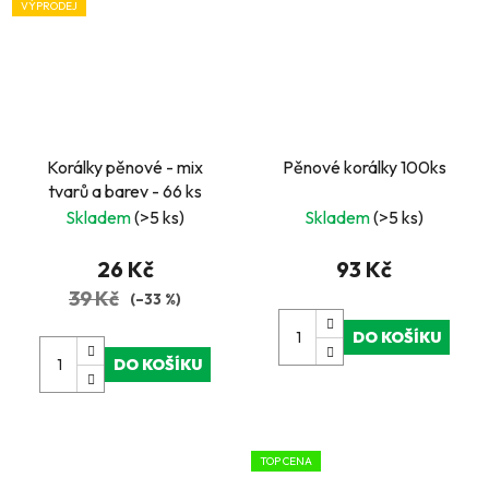
VÝPRODEJ
Korálky pěnové - mix
Pěnové korálky 100ks
tvarů a barev - 66 ks
Skladem
(>5 ks)
Skladem
(>5 ks)
26 Kč
93 Kč
39 Kč
(–33 %)
DO KOŠÍKU
DO KOŠÍKU
TOP CENA