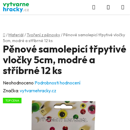
Přejít
Hledat
NÁKUP
na
KOŠÍK
obsah
Domů
/
Materiál
/
Tvoření z pěnovky
/
Pěnové samolepicí třpytivé vločky
5cm, modré a stříbrné 12 ks
Pěnové samolepicí třpytivé
vločky 5cm, modré a
stříbrné 12 ks
Průměrné
Neohodnoceno
Podrobnosti hodnocení
hodnocení
Značka:
vytvarnehracky.cz
produktu
TOP CENA
je
0,0
z
5