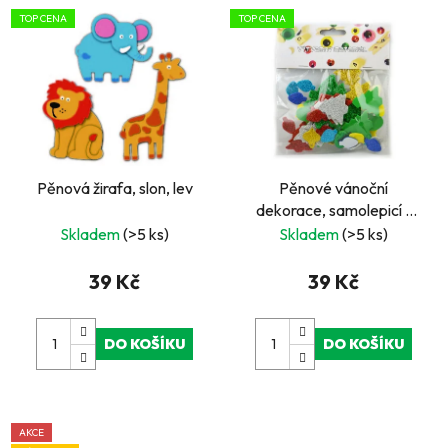
TOP CENA
TOP CENA
Pěnová žirafa, slon, lev
Pěnové vánoční
dekorace, samolepicí -
55 ks, mix barev a
Skladem
(>5 ks)
Skladem
(>5 ks)
velikostí
39 Kč
39 Kč
DO KOŠÍKU
DO KOŠÍKU
AKCE