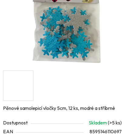
hvězdiček.
Pěnové samolepicí vločky 5cm, 12 ks, modré a stříbrné
Dostupnost
Skladem
(>5 ks)
EAN
8595146110697