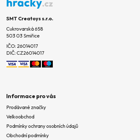
a
t
SMT Creatoys s.r.o.
í
Cukrovarská 658
503 03 Smiřice
IČO: 26014017
DIČ: CZ26014017
Informace pro vás
Prodávané značky
Velkoobchod
Podmínky ochrany osobních údajů
Obchodní podmínky